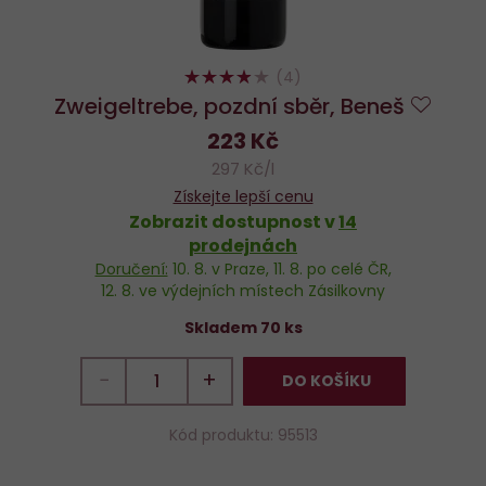
76%
(4)
Zweigeltrebe, pozdní sběr, Beneš
Do
223 Kč
oblíb
297 Kč/l
Získejte lepší cenu
Zobrazit dostupnost v
14
prodejnách
Doručení:
10. 8.
v Praze,
11. 8.
po celé ČR,
12. 8.
ve výdejních místech Zásilkovny
Skladem 70 ks
−
+
DO KOŠÍKU
Kód produktu: 95513