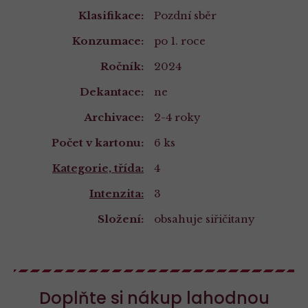
Klasifikace:
Pozdní sběr
Konzumace:
po 1. roce
Ročník:
2024
Dekantace:
ne
Archivace:
2-4 roky
Počet v kartonu:
6 ks
Kategorie, třída:
4
Intenzita:
3
Složení:
obsahuje siřičitany
Složení
a
Doplňte si nákup lahodnou