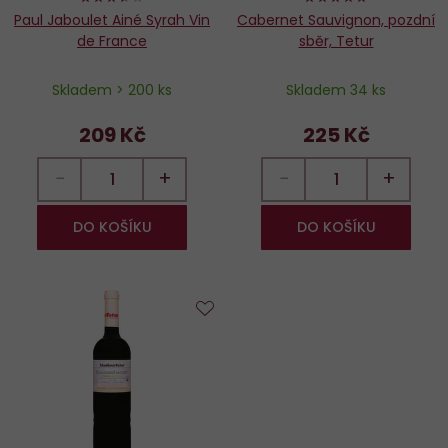
Paul Jaboulet Ainé Syrah Vin
Cabernet Sauvignon, pozdní
de France
sběr, Tetur
Skladem > 200 ks
Skladem 34 ks
209 Kč
225 Kč
−
+
−
+
DO KOŠÍKU
DO KOŠÍKU
Do
oblíbených