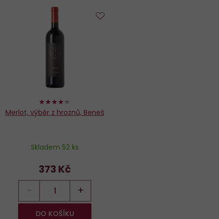
Do
oblíbených
86%
Merlot, výběr z hroznů, Beneš
Skladem 52 ks
373 Kč
−
+
DO KOŠÍKU