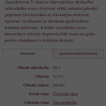
charakterem. V chuti se objevují tóny drobného
zahradního ovoce (červený rybíz, měsíční jahody),
příjemně živá kyselina se šťavnatým závěrem.
Správně vychlazené je ideálním společníkem
letnímu stolování - k dobře vyzrálému ovoci
(meruňky), výtečně doprovází bílé maso na grilu,
potěší v kombinaci s lehkými dezerty.
Vlastnosti
Složení a nutriční hodnoty
Vlastnosti
Obsah alkoholu:
13 %
Objem:
0,75 L
Obsah cukru:
Suché
Druh vína:
Červené víno
Odrůda vína:
Zweigeltrebe