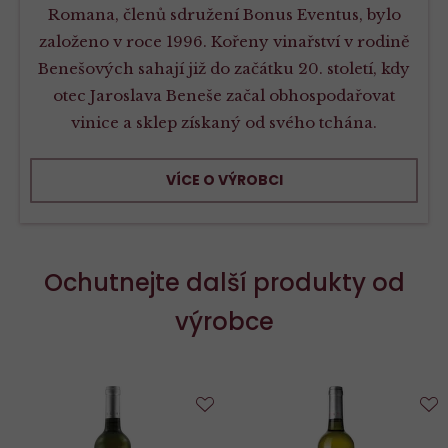
Romana, členů sdružení Bonus Eventus, bylo
založeno v roce 1996. Kořeny vinařství v rodině
Benešových sahají již do začátku 20. století, kdy
otec Jaroslava Beneše začal obhospodařovat
vinice a sklep získaný od svého tchána.
VÍCE O VÝROBCI
Ochutnejte další produkty od
výrobce
Do
D