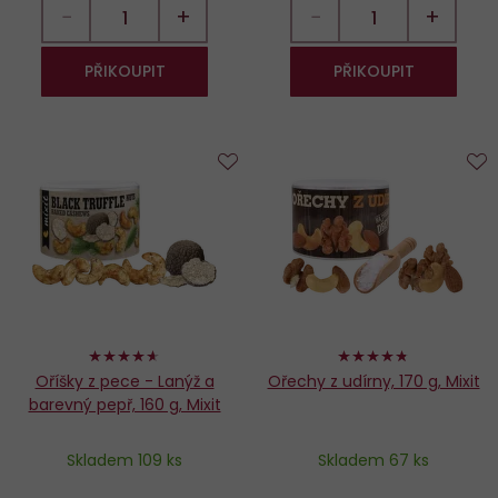
−
+
−
+
PŘIKOUPIT
PŘIKOUPIT
Do
D
oblíbených
o
92%
94%
Oříšky z pece - Lanýž a
Ořechy z udírny, 170 g, Mixit
barevný pepř, 160 g, Mixit
Skladem 109 ks
Skladem 67 ks