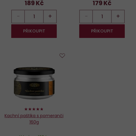
189 Kč
179 Kč
−
+
−
+
PŘIKOUPIT
PŘIKOUPIT
Do
oblíbených
94%
Kachní paštika s pomeranči
160g