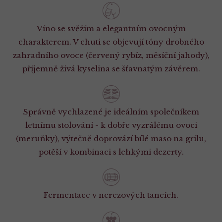
Víno se svěžím a elegantním ovocným
charakterem. V chuti se objevují tóny drobného
zahradního ovoce (červený rybíz, měsíční jahody),
příjemně živá kyselina se šťavnatým závěrem.
Správně vychlazené je ideálním společníkem
letnímu stolování - k dobře vyzrálému ovoci
(meruňky), výtečně doprovází bílé maso na grilu,
potěší v kombinaci s lehkými dezerty.
Fermentace v nerezových tancích.