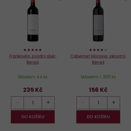
Do
D
oblíbených
o
100%
80%
Frankovka, pozdní sběr,
Cabernet Moravia, jakostní,
Beneš
Beneš
Skladem 44 ks
Skladem > 200 ks
235 Kč
156 Kč
−
+
−
+
DO KOŠÍKU
DO KOŠÍKU