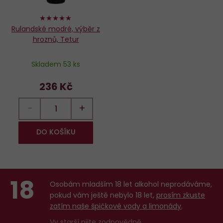
100%
Rulandské modré, výběr z
hroznů, Tetur
Skladem 53 ks
236 Kč
−
+
DO KOŠÍKU
18
Osobám mladším 18 let alkohol neprodáváme,
pokud vám ještě nebylo 18 let,
prosím zkuste
zatím naše špičkové vody a limonády
.
Vy starší
pijte zodpovědně
.