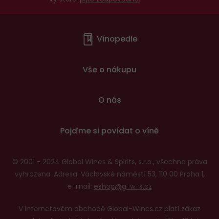
Menu
Vínopedie
v
patičce
Vše o nákupu
O nás
Pojďme si povídat o víně
© 2001 - 2024 Global Wines & Spirits, s.r.o., všechna práva
vyhrazena. Adresa: Václavské náměstí 53, 110 00 Praha 1,
e-mail:
eshop@g-w-s.cz
V internetovém obchodě Global-Wines.cz platí zákaz