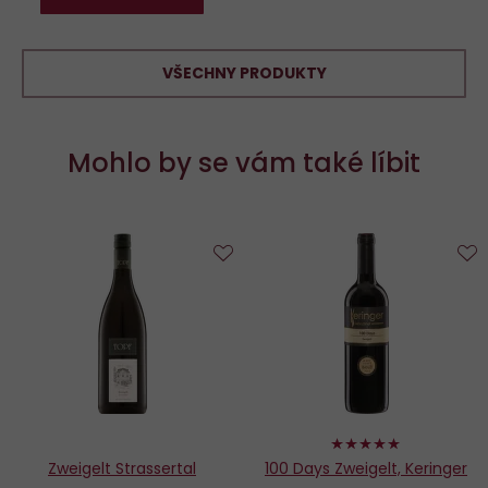
VŠECHNY PRODUKTY
Mohlo by se vám také líbit
Do
D
oblíbených
o
100%
Zweigelt Strassertal
100 Days Zweigelt, Keringer