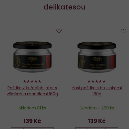
nutriční
delikatesou
hodnoty
Do
D
oblíbených
o
96%
98%
Paštika z kuřecích jater s
Husí paštika s brusinkami
višněmi a mandlemi 160g
160g
Skladem 81 ks
Skladem > 200 ks
139 Kč
139 Kč