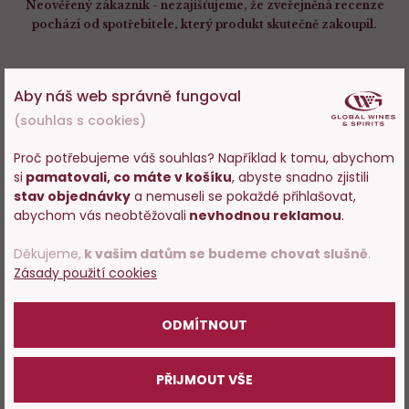
Neověřený zákazník - nezajišťujeme, že zveřejněná recenze
pochází od spotřebitele, který produkt skutečně zakoupil.
OVĚŘENÝ ZÁKAZNÍK
Aby náš web správně fungoval
80%
Petr Prokopec
, hodnocení:
(souhlas s cookies)
09.11.2025
Proč potřebujeme váš souhlas? Například k tomu, abychom
Víno svěží chuti, rubínové barvy ale za mě preferuji
si
pamatovali, co máte v košíku
, abyste snadno zjistili
spíše těžší vína.
Vstupujete na stránky
stav objednávky
a nemuseli se pokaždé přihlašovat,
Děkuji, že i čeští vinaři jsou srovnatelní se světovou
s prodejem alkoholu. Prosím
abychom vás neobtěžovali
nevhodnou reklamou
.
potvrďte, že Vám již bylo 18 let.
produkcí.
Děkujeme,
k vašim datům se budeme chovat slušně
.
Zásady použití cookies
POTVRZUJI
OVĚŘENÝ ZÁKAZNÍK
40%
Stanislav Mlynář
, hodnocení:
ODMÍTNOUT
24.10.2024
Průměrné víno.
PŘIJMOUT VŠE