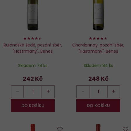
oblíbených
o
88%
90%
Rulandské šedé, pozdní sběr,
Chardonnay, pozdní sběr,
"Hastrmany", Beneš
"Hastrmany", Beneš
Skladem 78 ks
Skladem 84 ks
242 Kč
248 Kč
−
+
−
+
DO KOŠÍKU
DO KOŠÍKU