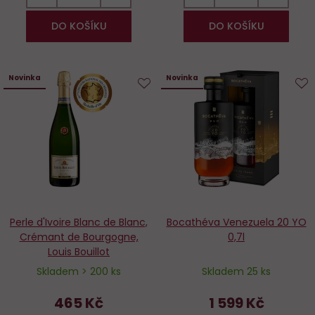
DO KOŠÍKU
DO KOŠÍKU
Novinka
Novinka
Do
D
oblíbených
o
Perle d'Ivoire Blanc de Blanc,
Bocathéva Venezuela 20 YO
Crémant de Bourgogne,
0,7l
Louis Bouillot
Skladem > 200 ks
Skladem 25 ks
465 Kč
1 599 Kč