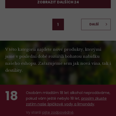
ZOBRAZIT DALŠÍCH 24
1
DALŠÍ
V této kategorii najdete nové produkty, kterými
jsme v poslední době rozšířili bohatou nabídku
našeho eshopu. Zařazujeme sem jak nová vína, tak i
destiláty.
18
Osobám mladším 18 let alkohol neprodáváme,
pokud vám ještě nebylo 18 let,
prosím zkuste
zatím naše špičkové vody a limonády
.
Vy starší
pijte zodpovědně
.