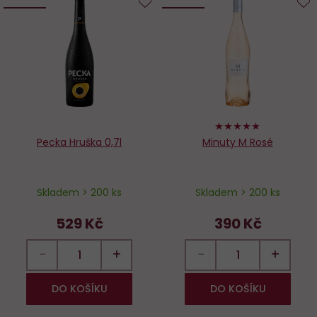
Do
D
oblíbených
o
96%
Pecka Hruška 0,7l
Minuty M Rosé
Skladem > 200 ks
Skladem > 200 ks
529 Kč
390 Kč
−
+
−
+
DO KOŠÍKU
DO KOŠÍKU