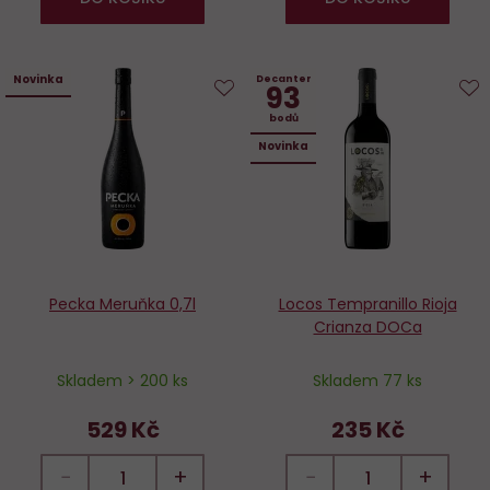
Novinka
Decanter
93
Do
D
bodů
oblíbených
o
Novinka
Pecka Meruňka 0,7l
Locos Tempranillo Rioja
Crianza DOCa
Skladem > 200 ks
Skladem 77 ks
529 Kč
235 Kč
−
+
−
+