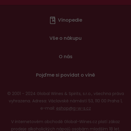
Menu
Vínopedie
v
patičce
Vše o nákupu
O nás
Pojďme si povídat o víně
© 2001 - 2024 Global Wines & Spirits, s.r.o., všechna práva
vyhrazena. Adresa: Václavské náměstí 53, 110 00 Praha 1,
e-mail:
eshop@g-w-s.cz
V internetovém obchodě Global-Wines.cz platí zákaz
prodeje alkoholických nápojů osobám mladším 18 let.