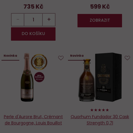
735 Kč
599 Kč
−
+
ZOBRAZIT
DO KOŠÍKU
Novinka
Novinka
Do
D
oblíbených
o
100%
Perle d'Aurore Brut, Crémant
Quorhum Fundador 30 Cask
de Bourgogne, Louis Bouillot
Strength 0,7l