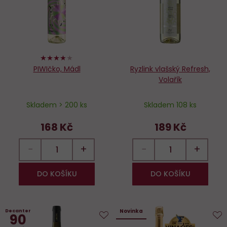
76%
PIWIčko, Mádl
Ryzlink vlašský Refresh,
Volařík
Skladem > 200 ks
Skladem 108 ks
168 Kč
189 Kč
−
+
−
+
DO KOŠÍKU
DO KOŠÍKU
Novinka
Decanter
90
Do
D