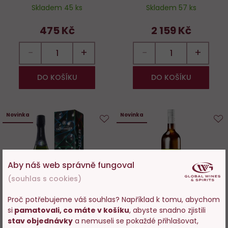
Skladem 45 ks
Skladem 57 ks
475 Kč
2 159 Kč
−
+
−
+
DO KOŠÍKU
DO KOŠÍKU
Novinka
Novinka
Do
D
oblíbených
o
Aby náš web správně fungoval
(souhlas s cookies)
Proč potřebujeme váš souhlas? Například k tomu, abychom
60%
si
pamatovali, co máte v košíku
, abyste snadno zjistili
Vstupujete na stránky
Taittinger Brut Réserve FIFA
Jindřich IV., Ryzlink vlašský, K1,
stav objednávky
a nemuseli se pokaždé přihlašovat,