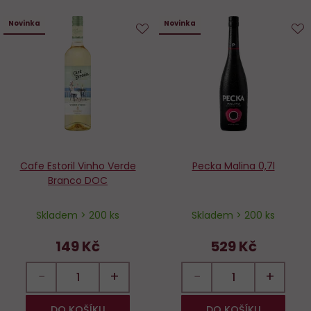
Novinka
Novinka
Do
D
oblíbených
o
Cafe Estoril Vinho Verde
Pecka Malina 0,7l
Branco DOC
Skladem > 200 ks
Skladem > 200 ks
149 Kč
529 Kč
−
+
−
+
DO KOŠÍKU
DO KOŠÍKU