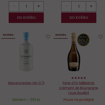
−
+
−
+
DO KOŠÍKU
DO KOŠÍKU
Novinka
Novinka
Do
D
oblíbených
o
100%
Macaronesian Gin 0,7l
Perle d'Or Millésimé,
Crémant de Bourgogne,
Louis Bouillot
Skladem > 200 ks
Pouze na prodejně