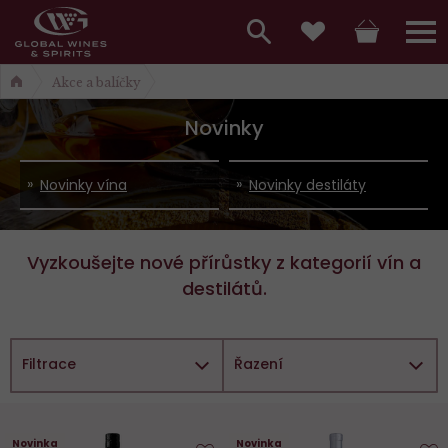
Hlavní
menu,
Vyhledávání
Košík
Přihláš
Oblíbené
Akce a balíčky
košík,
a
hlavní
Novinky
vyhledávání,
menu
přihlášení
Novinky vína
Novinky destiláty
Vyzkoušejte nové přírůstky z kategorií vín a
destilátů.
Filtrace
Řazení
Novinka
Novinka