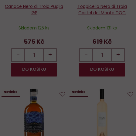
Canace Nero di Troia Puglia
Toppicello Nero di Troia
IGP
Castel del Monte DOC
Skladem 125 ks
Skladem 131 ks
575 Kč
619 Kč
−
+
−
+
DO KOŠÍKU
DO KOŠÍKU
Novinka
Novinka
Do
D
oblíbených
o