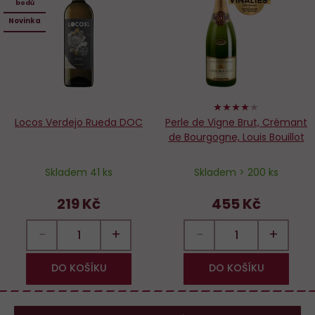
bodů
oblíbených
o
Novinka
80%
Locos Verdejo Rueda DOC
Perle de Vigne Brut, Crémant
de Bourgogne, Louis Bouillot
Skladem 41 ks
Skladem > 200 ks
219 Kč
455 Kč
−
+
−
+
DO KOŠÍKU
DO KOŠÍKU