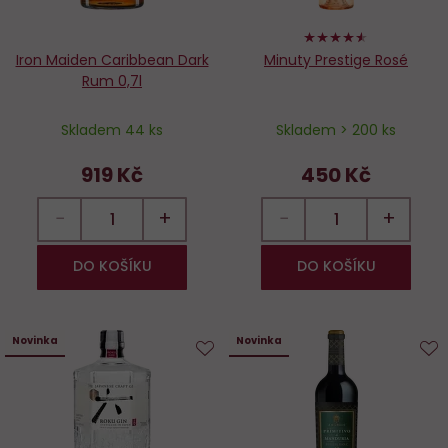
90%
Iron Maiden Caribbean Dark
Minuty Prestige Rosé
Rum 0,7l
Skladem 44 ks
Skladem > 200 ks
919 Kč
450 Kč
−
+
−
+
DO KOŠÍKU
DO KOŠÍKU
Novinka
Novinka
Do
D
oblíbených
o