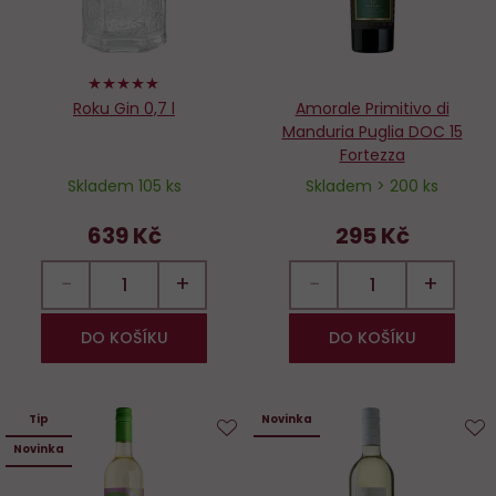
100%
Roku Gin 0,7 l
Amorale Primitivo di
Manduria Puglia DOC 15
Fortezza
Skladem 105 ks
Skladem > 200 ks
639 Kč
295 Kč
−
+
−
+
DO KOŠÍKU
DO KOŠÍKU
Tip
Novinka
Novinka
Do
D
oblíbených
o