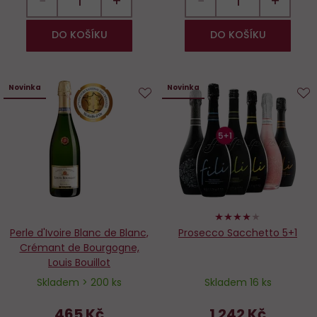
−
+
−
+
DO KOŠÍKU
DO KOŠÍKU
Novinka
Novinka
Do
D
oblíbených
o
80%
Perle d'Ivoire Blanc de Blanc,
Prosecco Sacchetto 5+1
Crémant de Bourgogne,
Louis Bouillot
Skladem > 200 ks
Skladem 16 ks
465 Kč
1 242 Kč