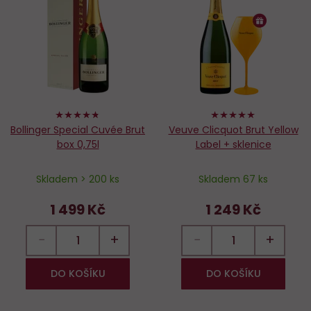
Do
D
oblíbených
o
94%
100%
Bollinger Special Cuvée Brut
Veuve Clicquot Brut Yellow
box 0,75l
Label + sklenice
Skladem > 200 ks
Skladem 67 ks
1 499 Kč
1 249 Kč
−
+
−
+
DO KOŠÍKU
DO KOŠÍKU