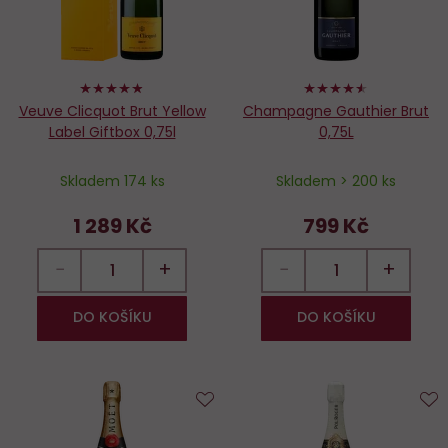
96%
90%
Veuve Clicquot Brut Yellow
Champagne Gauthier Brut
Label Giftbox 0,75l
0,75L
Skladem 174 ks
Skladem > 200 ks
1 289 Kč
799 Kč
−
+
−
+
DO KOŠÍKU
DO KOŠÍKU
Do
D