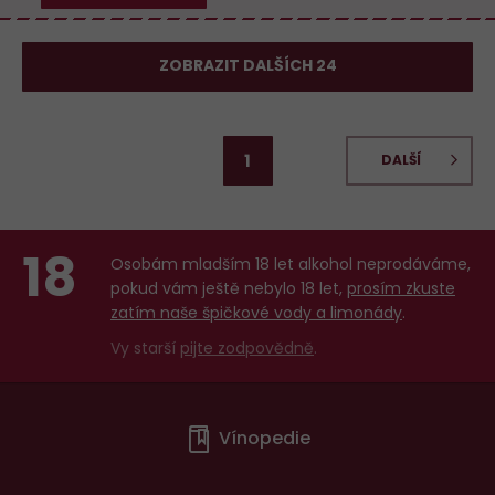
ZOBRAZIT DALŠÍCH 24
1
DALŠÍ
18
Osobám mladším 18 let alkohol neprodáváme,
pokud vám ještě nebylo 18 let,
prosím zkuste
zatím naše špičkové vody a limonády
.
Vy starší
pijte zodpovědně
.
Menu
Vínopedie
v
patičce