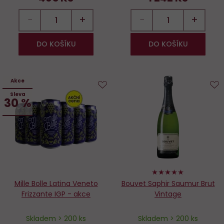
−
+
−
+
DO KOŠÍKU
DO KOŠÍKU
Akce
Sleva
Do
D
30 %
oblíbených
o
98%
Mille Bolle Latina Veneto
Bouvet Saphir Saumur Brut
Frizzante IGP - akce
Vintage
Skladem > 200 ks
Skladem > 200 ks