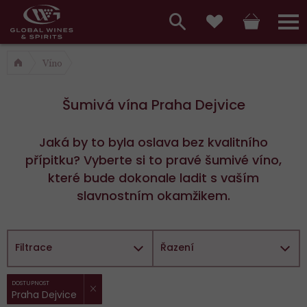
Hlavní
menu,
Vyhledávání
Košík
Přihláš
Oblíbené
košík,
a
Víno
hlavní
vyhledávání,
menu
Šumivá vína Praha Dejvice
přihlášení
Jaká by to byla oslava bez kvalitního
přípitku? Vyberte si to pravé šumivé víno,
které bude dokonale ladit s vaším
slavnostním okamžikem.
Filtrace
Řazení
ZRUŠIT FILTR
Vybrané
DOSTUPNOST
Praha Dejvice
filtry: