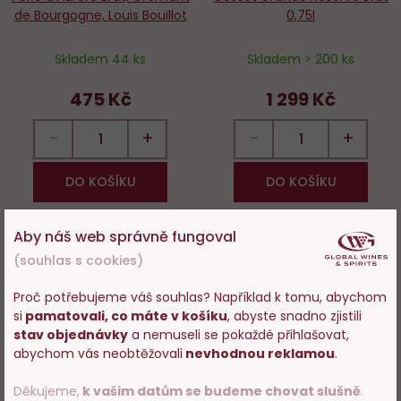
de Bourgogne, Louis Bouillot
0,75l
Skladem 44 ks
Skladem > 200 ks
475 Kč
1 299 Kč
−
+
−
+
DO KOŠÍKU
DO KOŠÍKU
Aby náš web správně fungoval
Novinka
Tip
(souhlas s cookies)
Do
D
Proč potřebujeme váš souhlas? Například k tomu, abychom
oblíbených
o
si
pamatovali, co máte v košíku
, abyste snadno zjistili
Vstupujete na stránky
stav objednávky
a nemuseli se pokaždé přihlašovat,
s prodejem alkoholu. Prosím
abychom vás neobtěžovali
nevhodnou reklamou
.
potvrďte, že Vám již bylo 18 let.
Děkujeme,
k vašim datům se budeme chovat slušně
.