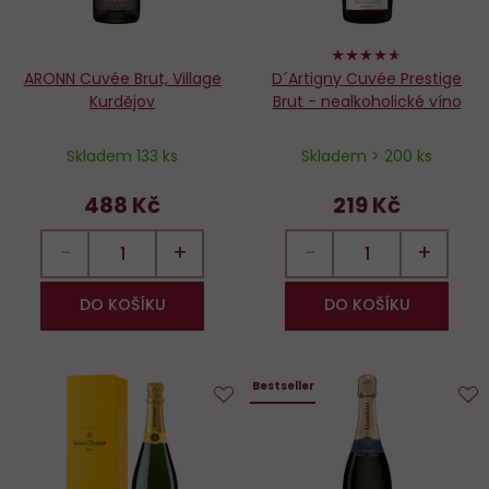
92%
ARONN Cuvée Brut, Village
D´Artigny Cuvée Prestige
Kurdějov
Brut - nealkoholické víno
Skladem 133 ks
Skladem > 200 ks
488 Kč
219 Kč
−
+
−
+
DO KOŠÍKU
DO KOŠÍKU
Bestseller
Do
D
oblíbených
o