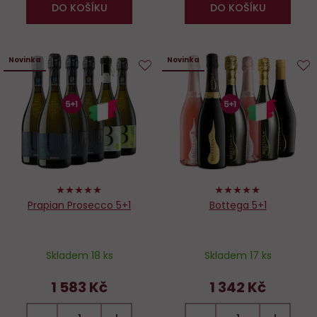
DO KOŠÍKU
DO KOŠÍKU
Novinka
Novinka
Do
D
oblíbených
o
100%
100%
Prapian Prosecco 5+1
Bottega 5+1
Skladem 18 ks
Skladem 17 ks
1 583 Kč
1 342 Kč