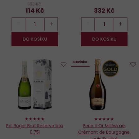
163 Kč
114 Kč
332 Kč
−
+
−
+
DO KOŠÍKU
DO KOŠÍKU
Novinka
Do
D
oblíbených
o
98%
100%
Pol Roger Brut Réserve box
Perle d'Or Millésimé,
0,75l
Crémant de Bourgogne,
Louis Bouillot