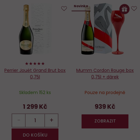
Novinka
Do
D
oblíbených
o
96%
Perrier Jouët Grand Brut box
Mumm Cordon Rouge box
0,75l
0,75l + dárek
Skladem 152 ks
Pouze na prodejně
1 299 Kč
939 Kč
−
+
ZOBRAZIT
DO KOŠÍKU