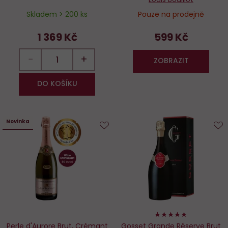
Skladem > 200 ks
Pouze na prodejně
1 369 Kč
599 Kč
−
+
ZOBRAZIT
DO KOŠÍKU
Novinka
Do
D
oblíbených
o
100%
Perle d'Aurore Brut, Crémant
Gosset Grande Réserve Brut