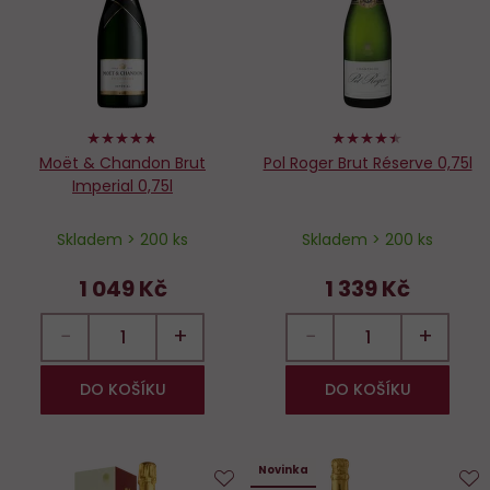
oblíbených
o
94%
88%
Moët & Chandon Brut
Pol Roger Brut Réserve 0,75l
Imperial 0,75l
Skladem > 200 ks
Skladem > 200 ks
1 049 Kč
1 339 Kč
−
+
−
+
DO KOŠÍKU
DO KOŠÍKU
Novinka