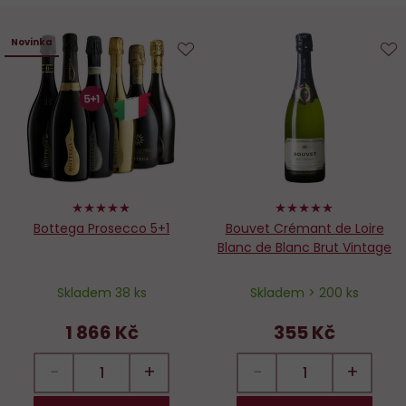
Novinka
Do
D
oblíbených
o
100%
100%
Bottega Prosecco 5+1
Bouvet Crémant de Loire
Blanc de Blanc Brut Vintage
Skladem 38 ks
Skladem > 200 ks
1 866 Kč
355 Kč
−
+
−
+