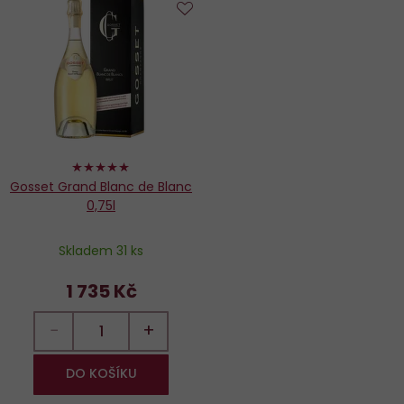
Do
oblíbených
100%
Gosset Grand Blanc de Blanc
0,75l
Skladem 31 ks
1 735 Kč
−
+
DO KOŠÍKU