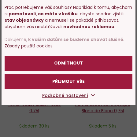
−
+
−
+
Proč potřebujeme váš souhlas? Například k tomu, abychom
si
pamatovali, co máte v košíku
, abyste snadno zjistili
Vstupujete na stránky
DO KOŠÍKU
DO KOŠÍKU
stav objednávky
a nemuseli se pokaždé přihlašovat,
s prodejem alkoholu. Prosím
abychom vás neobtěžovali
nevhodnou reklamou
.
potvrďte, že Vám již bylo 18 let.
Děkujeme,
k vašim datům se budeme chovat slušně
.
Zásady použití cookies
Do
D
POTVRZUJI
oblíbených
o
ODMÍTNOUT
PŘIJMOUT VŠE
Podrobné nastavení
96%
Perrier Jouet Blason Rose
Perrier Jouët Belle Epoque
0,75l
Blanc de Blanc 0,75l
Skladem 30 ks
Skladem 5 ks