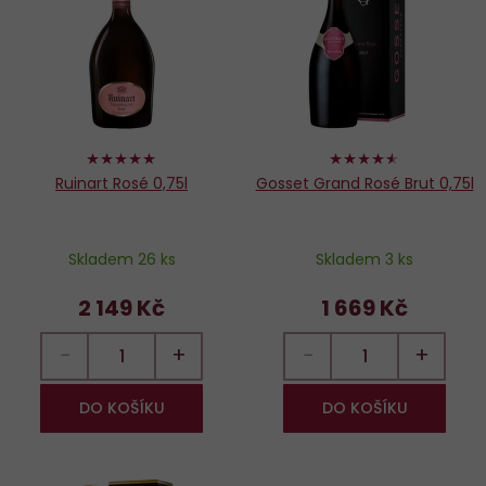
oblíbených
o
100%
90%
Ruinart Rosé 0,75l
Gosset Grand Rosé Brut 0,75l
Skladem 26 ks
Skladem 3 ks
2 149 Kč
1 669 Kč
−
+
−
+
DO KOŠÍKU
DO KOŠÍKU