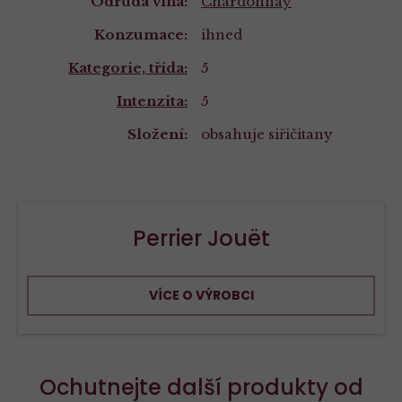
Odrůda vína:
Chardonnay
Konzumace:
ihned
Kategorie, třída:
5
Intenzita:
5
Složení:
obsahuje siřičitany
Perrier Jouët
VÍCE O VÝROBCI
Ochutnejte další produkty od