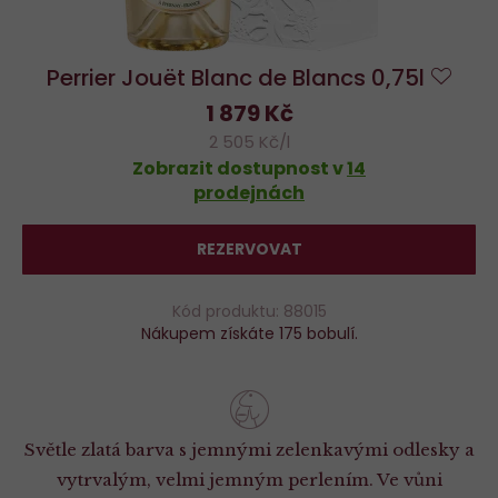
Perrier Jouët Blanc de Blancs 0,75l
Do
1 879 Kč
oblí
2 505 Kč/l
Zobrazit dostupnost v
14
prodejnách
REZERVOVAT
Kód produktu: 88015
Nákupem získáte 175 bobulí.
Světle zlatá barva s jemnými zelenkavými odlesky a
vytrvalým, velmi jemným perlením. Ve vůni