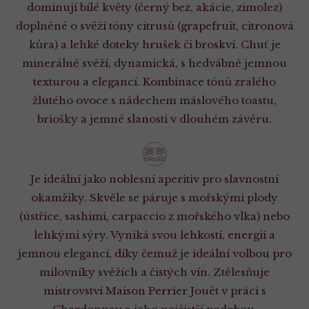
dominují bílé květy (černý bez, akácie, zimolez)
doplněné o svěží tóny citrusů (grapefruit, citronová
kůra) a lehké doteky hrušek či broskví. Chuť je
minerálně svěží, dynamická, s hedvábně jemnou
texturou a elegancí. Kombinace tónů zralého
žlutého ovoce s nádechem máslového toastu,
briošky a jemné slanosti v dlouhém závěru.
Je ideální jako noblesní aperitiv pro slavnostní
okamžiky. Skvěle se páruje s mořskými plody
(ústřice, sashimi, carpaccio z mořského vlka) nebo
lehkými sýry. Vyniká svou lehkostí, energií a
jemnou elegancí, díky čemuž je ideální volbou pro
milovníky svěžích a čistých vín. Ztělesňuje
mistrovství Maison Perrier Jouët v práci s