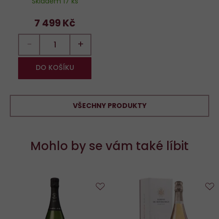
Skladem 17 ks
7 499 Kč
−
+
DO KOŠÍKU
VŠECHNY PRODUKTY
Mohlo by se vám také líbit
Do
D
oblíbených
o