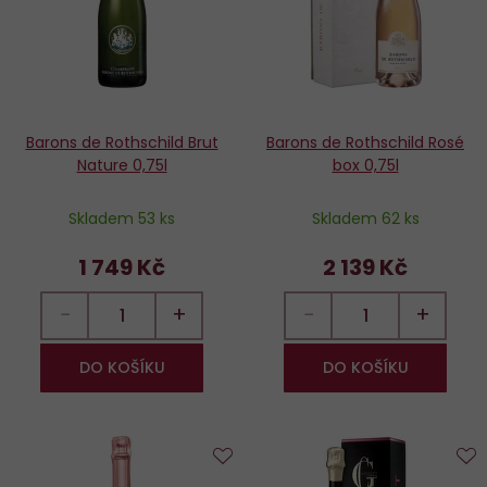
Barons de Rothschild Brut
Barons de Rothschild Rosé
Nature 0,75l
box 0,75l
Skladem 53 ks
Skladem 62 ks
1 749 Kč
2 139 Kč
−
+
−
+
DO KOŠÍKU
DO KOŠÍKU
Do
D