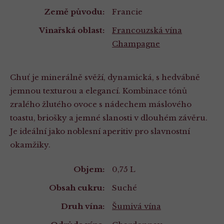
Země původu:
Francie
Vinařská oblast:
Francouzská vína
Champagne
Chuť je minerálně svěží, dynamická, s hedvábně
jemnou texturou a elegancí. Kombinace tónů
zralého žlutého ovoce s nádechem máslového
toastu, briošky a jemné slanosti v dlouhém závěru.
Je ideální jako noblesní aperitiv pro slavnostní
okamžiky.
Vlastnosti
Objem:
0,75 L
Obsah cukru:
Suché
Druh vína:
Šumivá vína