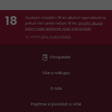
18
Osobám mladším 18 let alkohol neprodáváme,
pokud vám ještě nebylo 18 let,
prosím zkuste
zatím naše špičkové vody a limonády
.
Vy starší
pijte zodpovědně
.
Menu
Vínopedie
v
patičce
Vše o nákupu
O nás
Pojďme si povídat o víně