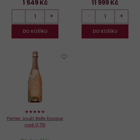
1 549 Kč
11 999 Kč
−
+
−
+
DO KOŠÍKU
DO KOŠÍKU
Do
oblíbených
100%
Perrier Jouët Belle Epoque
rosé 0,75l