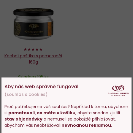
Do
oblíbených
94%
Kachní paštika s pomeranči
160g
Skladem 195 ks
Aby náš web správně fungoval
139 Kč
(souhlas s cookies)
−
+
Proč potřebujeme váš souhlas? Například k tomu, abychom
si
pamatovali, co máte v košíku
, abyste snadno zjistili
Vstupujete na stránky
PŘIKOUPIT
stav objednávky
a nemuseli se pokaždé přihlašovat,
s prodejem alkoholu. Prosím
abychom vás neobtěžovali
nevhodnou reklamou
.
potvrďte, že Vám již bylo 18 let.