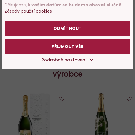
Děkujeme,
k vašim datům se budeme chovat slušně
.
Perrier Jouët
Zásady použití cookies
POTVRZUJI
ODMÍTNOUT
VÍCE O VÝROBCI
PŘIJMOUT VŠE
Podrobné nastavení
Ochutnejte další produkty od
výrobce
Do
D
oblíbených
o