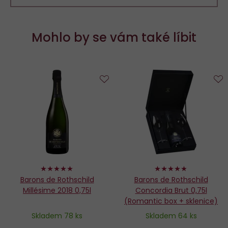
Mohlo by se vám také líbit
Do
D
oblíbených
o
100%
96%
Barons de Rothschild
Barons de Rothschild
Millésime 2018 0,75l
Concordia Brut 0,75l
(Romantic box + sklenice)
Skladem 78 ks
Skladem 64 ks