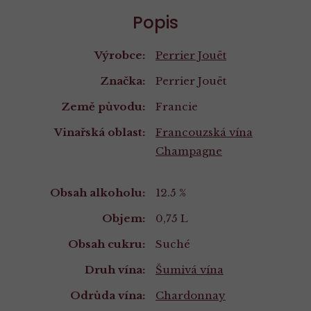
Popis
Výrobce:
Perrier Jouët
Značka:
Perrier Jouët
Země původu:
Francie
Vinařská oblast:
Francouzská vína
Champagne
Vlastnosti
Obsah alkoholu:
12.5 %
Objem:
0,75 L
Obsah cukru:
Suché
Druh vína:
Šumivá vína
Odrůda vína:
Chardonnay