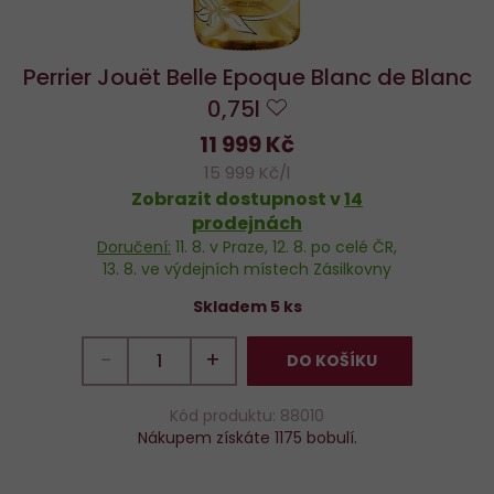
Perrier Jouët Belle Epoque Blanc de Blanc
0,75l
Do
11 999 Kč
oblíbených
15 999 Kč/l
Zobrazit dostupnost v
14
prodejnách
Doručení:
11. 8.
v Praze,
12. 8.
po celé ČR,
13. 8.
ve výdejních místech Zásilkovny
Skladem 5 ks
−
+
DO KOŠÍKU
Kód produktu: 88010
Nákupem získáte 1175 bobulí.