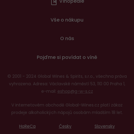
Vínopedie
v
patičce
Vše o nákupu
O nás
Pojďme si povídat o víně
© 2001 - 2024 Global Wines & Spirits, s.r.o., všechna práva
vyhrazena. Adresa: Václavské náměstí 53, 110 00 Praha 1,
e-mail:
eshop@g-w-s.cz
V internetovém obchodě Global-Wines.cz platí zákaz
prodeje alkoholických nápojů osobám mladším 18 let.
HoReCa
Česky
Slovensky