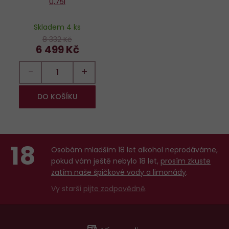
0,75l
Skladem 4 ks
8 332 Kč
6 499 Kč
−
+
DO KOŠÍKU
18
Osobám mladším 18 let alkohol neprodáváme,
pokud vám ještě nebylo 18 let,
prosím zkuste
zatím naše špičkové vody a limonády
.
Vy starší
pijte zodpovědně
.
Menu