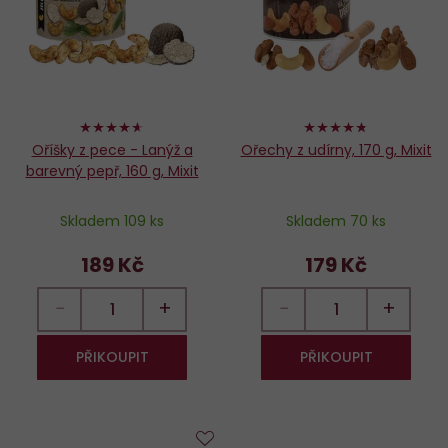
oblíbených
o
92%
94%
Oříšky z pece - Lanýž a
Ořechy z udírny, 170 g, Mixit
barevný pepř, 160 g, Mixit
Skladem 109 ks
Skladem 70 ks
189 Kč
179 Kč
−
+
−
+
PŘIKOUPIT
PŘIKOUPIT