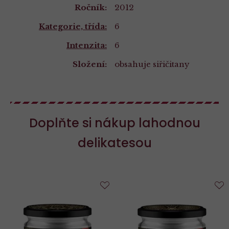
Ročník:
2012
Kategorie, třída:
6
Intenzita:
6
Složení:
obsahuje siřičitany
Doplňte si nákup lahodnou
delikatesou
Do
D
oblíbených
o