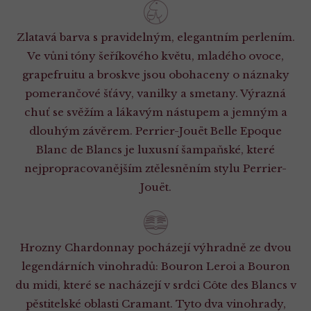
Zlatavá barva s pravidel­ným, elegantním perlením.
Ve vůni tóny šeříkového květu, mladého ovoce,
grapefruitu a broskve jsou obohaceny o náznaky
pomerančové šťávy, vanilky a smetany. Výrazná
chuť se svěžím a lákavým nástupem a jem­ným a
dlouhým závěrem. Perrier-Jouët Belle Epoque
Blanc de Blancs je luxusní šampaňské, které
nejpropracovanějším ztělesněním stylu Perrier-
Jouët.
Hrozny Chardonnay pocházejí výhradně ze dvou
legendárních vinohradů: Bouron Leroi a Bouron
du midi, které se nacházejí v srdci Côte des Blancs v
pěstitelské oblasti Cramant. Tyto dva vinohrady,