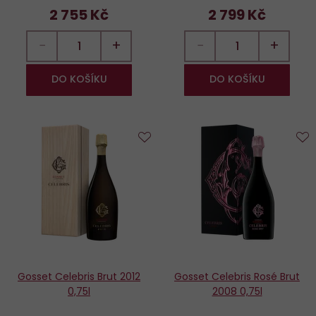
2 755 Kč
2 799 Kč
−
+
−
+
DO KOŠÍKU
DO KOŠÍKU
Do
D
oblíbených
o
Gosset Celebris Brut 2012
Gosset Celebris Rosé Brut
0,75l
2008 0,75l