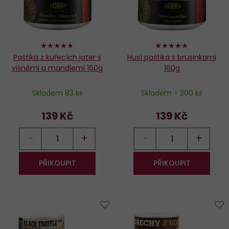
96%
98%
Paštika z kuřecích jater s
Husí paštika s brusinkami
višněmi a mandlemi 160g
160g
Skladem 83 ks
Skladem > 200 ks
139 Kč
139 Kč
−
+
−
+
PŘIKOUPIT
PŘIKOUPIT
Do
D