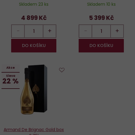
Skladem 23 ks
Skladem 10 ks
4 899 Kč
5 399 Kč
−
+
−
+
DO KOŠÍKU
DO KOŠÍKU
Akce
Sleva
Do
22 %
oblíbených
Armand De Brignac Gold box