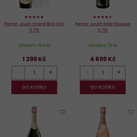
96%
90%
Perrier Jouët Grand Brut box
Perrier Jouët Belle Epoque
0,75l
0,75l
Skladem 164 ks
Skladem 19 ks
1 299 Kč
4 699 Kč
−
+
−
+
DO KOŠÍKU
DO KOŠÍKU
Do
D
oblíbených
o