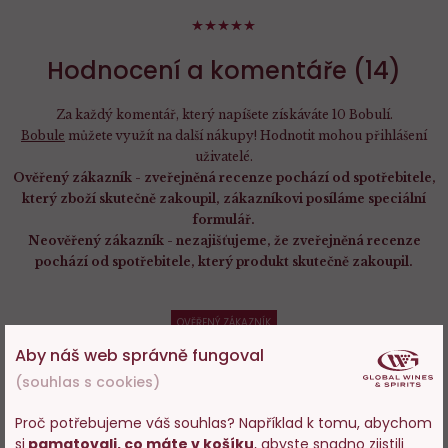
98%
Hodnocení a komentáře (14)
Za každý komentář, který napíšete získáváte 10 Bobulí.
Bobule
můžete využít na další nákupy! Hodnotit mohou přihlášení
uživatelé.
Ověřený zákazník - zveřejněná recenze pochází od spotřebitele,
který zboží skutečně zakoupil, zákazníkovi posíláme speciální
formulář.
Neověřený zákazník - nezajišťujeme, že zveřejněná recenze
pochází od spotřebitele, který produkt skutečně zakoupil.
OVĚŘENÝ ZÁKAZNÍK
100%
Lenka Fulínová
, hodnocení:
Aby náš web správně fungoval
04.12.2025
(souhlas s cookies)
Výborný
Proč potřebujeme váš souhlas? Například k tomu, abychom
si
pamatovali, co máte v košíku
, abyste snadno zjistili