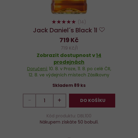
98%
(14)
Jack Daniel´s Black 1l
Do
719 Kč
oblíbených
719 Kč/l
Zobrazit dostupnost v
14
prodejnách
Doručení:
10. 8.
v Praze,
11. 8.
po celé ČR,
12. 8.
ve výdejních místech Zásilkovny
Skladem 89 ks
−
+
DO KOŠÍKU
Kód produktu: DBL100
Nákupem získáte 50 bobulí.