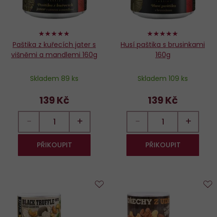
96%
98%
Paštika z kuřecích jater s
Husí paštika s brusinkami
višněmi a mandlemi 160g
160g
Skladem 89 ks
Skladem 109 ks
139 Kč
139 Kč
−
+
−
+
PŘIKOUPIT
PŘIKOUPIT
Do
D
oblíbených
o