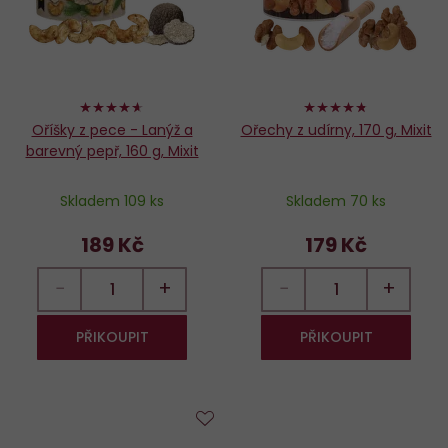
92%
94%
Oříšky z pece - Lanýž a
Ořechy z udírny, 170 g, Mixit
barevný pepř, 160 g, Mixit
Skladem 109 ks
Skladem 70 ks
189 Kč
179 Kč
−
+
−
+
PŘIKOUPIT
PŘIKOUPIT
Do