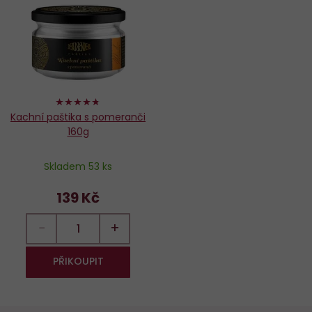
oblíbených
94%
Kachní paštika s pomeranči
160g
Skladem 53 ks
139 Kč
−
+
PŘIKOUPIT