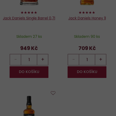
98%
96%
Jack Daniels Single Barrel 0,7l
Jack Daniels Honey 1l
Skladem 27 ks
Skladem 90 ks
949 Kč
709 Kč
−
+
−
+
DO KOŠÍKU
DO KOŠÍKU
Do
oblíbených