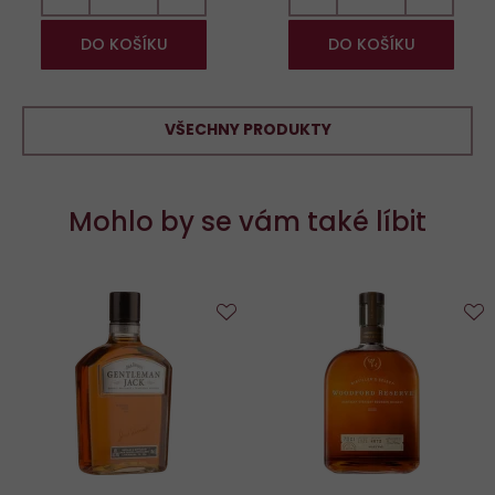
DO KOŠÍKU
DO KOŠÍKU
VŠECHNY PRODUKTY
Mohlo by se vám také líbit
Do
D
oblíbených
o