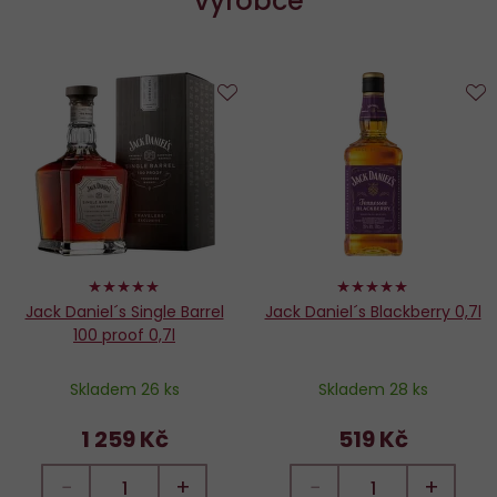
výrobce
Do
D
oblíbených
o
100%
100%
Jack Daniel´s Single Barrel
Jack Daniel´s Blackberry 0,7l
100 proof 0,7l
Skladem 26 ks
Skladem 28 ks
1 259 Kč
519 Kč
−
+
−
+