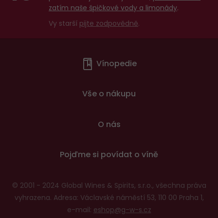
zatím naše špičkové vody a limonády
.
Vy starší
pijte zodpovědně
.
Menu
Vínopedie
v
patičce
Vše o nákupu
O nás
Pojďme si povídat o víně
© 2001 - 2024 Global Wines & Spirits, s.r.o., všechna práva
vyhrazena. Adresa: Václavské náměstí 53, 110 00 Praha 1,
e-mail:
eshop@g-w-s.cz