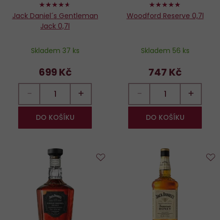
92%
98%
Jack Daniel´s Gentleman
Woodford Reserve 0,7l
Jack 0,7l
Skladem 37 ks
Skladem 56 ks
699 Kč
747 Kč
−
+
−
+
DO KOŠÍKU
DO KOŠÍKU
Do
D
oblíbených
o