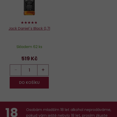
94%
Jack Daniel´s Black 0,7l
Skladem 62 ks
519 Kč
−
+
DO KOŠÍKU
18
Osobám mladším 18 let alkohol neprodáváme,
pokud vám ještě nebylo 18 let,
prosím zkuste