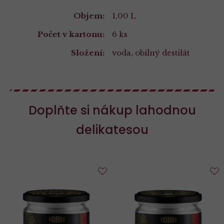
Vlastnosti
Objem:
1,00 L
Počet v kartonu:
6 ks
Složení:
voda, obilný destilát
Doplňte si nákup lahodnou
delikatesou
Do
D
oblíbených
o