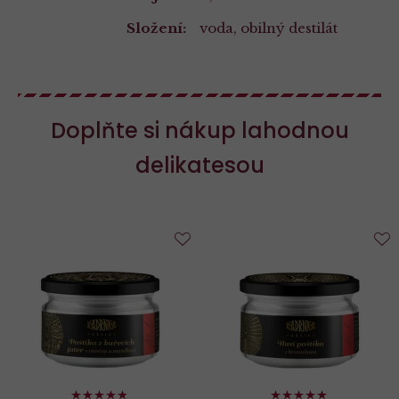
Složení:
voda, obilný destilát
Doplňte si nákup lahodnou
delikatesou
Do
D
oblíbených
o
96%
98%