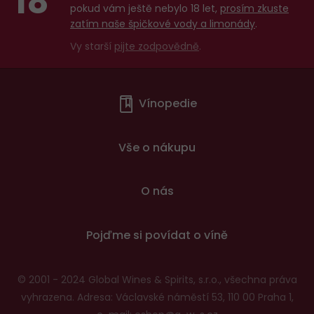
18
pokud vám ještě nebylo 18 let,
prosím zkuste
zatím naše špičkové vody a limonády
.
Vy starší
pijte zodpovědně
.
Menu
Vínopedie
v
patičce
Vše o nákupu
O nás
Pojďme si povídat o víně
© 2001 - 2024 Global Wines & Spirits, s.r.o., všechna práva
vyhrazena. Adresa: Václavské náměstí 53, 110 00 Praha 1,