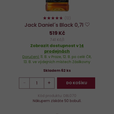
94%
(12)
Jack Daniel´s Black 0,7l
Do
519 Kč
oblíbených
741 Kč/l
Zobrazit dostupnost v
14
prodejnách
Doručení:
11. 8.
v Praze,
12. 8.
po celé ČR,
13. 8.
ve výdejních místech Zásilkovny
Skladem 62 ks
−
+
DO KOŠÍKU
Kód produktu: DBL070
Nákupem získáte 50 bobulí.