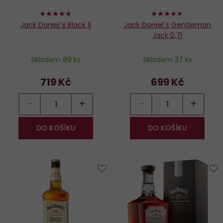
98%
92%
Jack Daniel´s Black 1l
Jack Daniel´s Gentleman
Jack 0,7l
Skladem 89 ks
Skladem 37 ks
719 Kč
699 Kč
−
+
−
+
DO KOŠÍKU
DO KOŠÍKU
Do
D
oblíbených
o