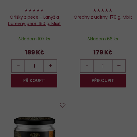
92%
94%
Oříšky z pece - Lanýž a
Ořechy z udírny, 170 g, Mixit
barevný pepř, 160 g, Mixit
Skladem 107 ks
Skladem 66 ks
189 Kč
179 Kč
−
+
−
+
PŘIKOUPIT
PŘIKOUPIT
Do
oblíbených