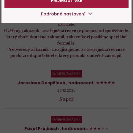
PŘIJMOUT VŠE
Za každý komentář, který napíšete získáváte 10 Bobulí.
Podrobné nastavení
Bobule
můžete využít na další nákupy! Hodnotit mohou přihlášení
uživatelé.
Ověřený zákazník - zveřejněná recenze pochází od spotřebitele,
který zboží skutečně zakoupil, zákazníkovi posíláme speciální
formulář.
Neověřený zákazník - nezajišťujeme, že zveřejněná recenze
pochází od spotřebitele, který produkt skutečně zakoupil.
OVĚŘENÝ ZÁKAZNÍK
100%
Jaroslava Dospělová
, hodnocení:
26.12.2025
Super
OVĚŘENÝ ZÁKAZNÍK
60%
Pavel Preibisch
, hodnocení: