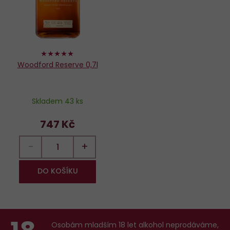
98%
Woodford Reserve 0,7l
Skladem 43 ks
747 Kč
−
+
DO KOŠÍKU
Osobám mladším 18 let alkohol neprodáváme,