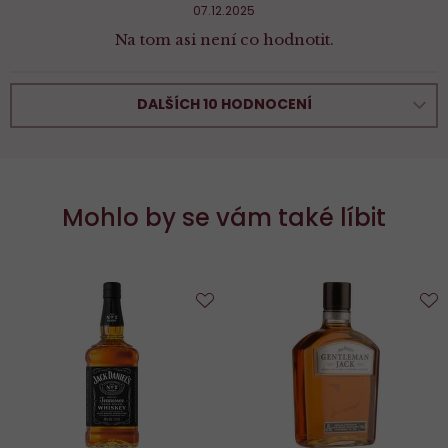
07.12.2025
Na tom asi není co hodnotit.
DALŠÍCH 10 HODNOCENÍ
Mohlo by se vám také líbit
Do
D
oblíbených
o