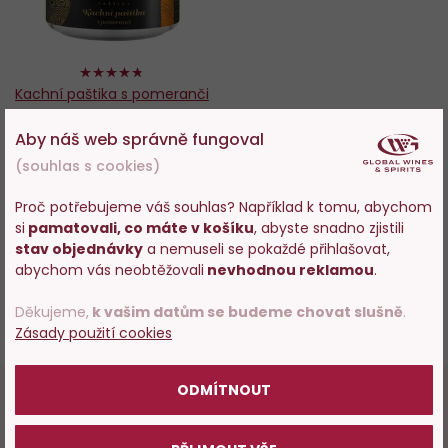
94%
Kachní paštika s pomeranči
160g
Aby náš web správně fungoval
Skladem 192 ks
(souhlas s cookies)
139 Kč
Proč potřebujeme váš souhlas? Například k tomu, abychom
si
pamatovali, co máte v košíku
, abyste snadno zjistili
Vstupujete na stránky
stav objednávky
a nemuseli se pokaždé přihlašovat,
−
+
s prodejem alkoholu. Prosím
abychom vás neobtěžovali
nevhodnou reklamou
.
potvrďte, že Vám již bylo 18 let.
PŘIKOUPIT
Děkujeme,
k vašim datům se budeme chovat slušně
.
Zásady použití cookies
POTVRZUJI
ODMÍTNOUT
94%
Hodnocení a komentáře (12)