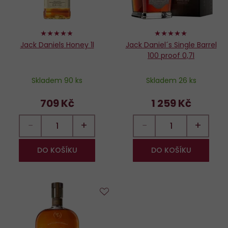
96%
100%
Jack Daniels Honey 1l
Jack Daniel´s Single Barrel
100 proof 0,7l
Skladem 90 ks
Skladem 26 ks
709 Kč
1 259 Kč
−
+
−
+
DO KOŠÍKU
DO KOŠÍKU
Do
oblíbených