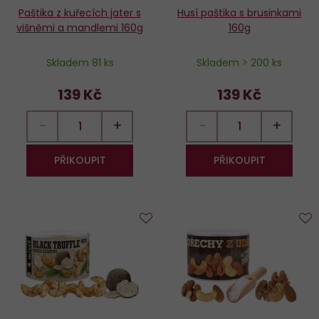
Paštika z kuřecích jater s
Husí paštika s brusinkami
višněmi a mandlemi 160g
160g
Skladem 81 ks
Skladem > 200 ks
139 Kč
139 Kč
−
+
−
+
PŘIKOUPIT
PŘIKOUPIT
Do
D
oblíbených
o