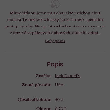
Mimořádnou jemnost a charakteristickou chuť
dodává Tennessee whiskey Jack Daniel’s speciální
postup výroby. Než je tato whiskey stařena a vyzraje
v čerstvě vypálených dubových sudech, velmi…
Celý popis
Popis
Značka:
Jack Daniel’s
Země původu:
USA
Vlastnosti
Obsah alkoholu:
40 %
Objem:
0,70 L