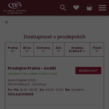
Hlavní
menu,
Vyhledávání
Košík
Přihláš
Oblíbené
košík,
a
hlavní
vyhledávání,
menu
Dostupnost v prodejnách
přihlášení
Praha
Brno
Ostrava
Zlín
Hradec
Plzeň
8×
2×
1×
1×
Králové
1×
1×
Prodejna Praha - Anděl
REZERVOVAT
skladem 3 ks, odběr možný ihned
Karla Engliše 3211/3
150 00 Praha 5 - Smíchov
Po–Pá:
10:00–20:00
So:
09:00–13:00
Ne:
Zavřeno
Více o prodejně