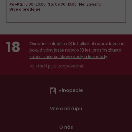
Po–Pá:
10:00–20:00
So:
09:00–13:00
Ne:
Zavřeno
Více o prodejně
18
Osobám mladším 18 let alkohol neprodáváme,
pokud vám ještě nebylo 18 let,
prosím zkuste
zatím naše špičkové vody a limonády
.
Vy starší
pijte zodpovědně
.
Menu
Vínopedie
v
patičce
Vše o nákupu
O nás