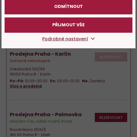
Dočasně nedostupné
ODMÍTNOUT
Argentinská 1621/36
170 00 Praha 7 - Holešovice
Po–Pá:
10:00–20:00
So:
09:00–13:00
Ne:
Zavřeno
PŘIJMOUT VŠE
Více o prodejně
Podrobné nastavení
Prodejna Praha - Karlín
REZERVOVAT
Dočasně nedostupné
Sokolovská 100/94
18000 Praha 8 - Karlín
Po–Pá:
10:00–20:00
So:
09:00–13:00
Ne:
Zavřeno
Více o prodejně
Prodejna Praha - Palmovka
REZERVOVAT
skladem 3 ks, odběr možný ihned
Boudníkova 2514/5
180 00 Praha 8 - Libeň