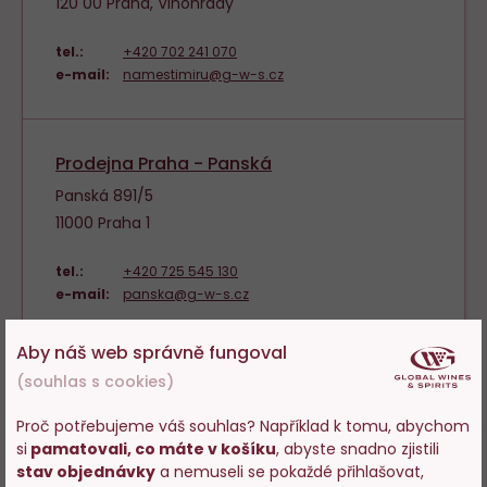
120 00 Praha, Vinohrady
tel.:
+420 702 241 070
e-mail:
namestimiru@g-w-s.cz
Prodejna Praha - Panská
Panská 891/5
11000 Praha 1
tel.:
+420 725 545 130
e-mail:
panska@g-w-s.cz
Aby náš web správně fungoval
(souhlas s cookies)
Prodejna Praha - Pražského povstání
Bohuslava ze Švamberka 790/2
Proč potřebujeme váš souhlas? Například k tomu, abychom
14000 Praha 4 - Nusle
si
pamatovali, co máte v košíku
, abyste snadno zjistili
Vstupujete na stránky
stav objednávky
a nemuseli se pokaždé přihlašovat,