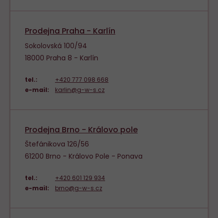
Prodejna Praha - Karlín
Sokolovská 100/94
18000 Praha 8 - Karlín
tel.:
+420 777 098 668
e-mail:
karlin@g-w-s.cz
Prodejna Brno - Královo pole
Štefánikova 126/56
61200 Brno - Královo Pole - Ponava
tel.:
+420 601 129 934
e-mail:
brno@g-w-s.cz