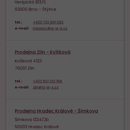
Heršpická 813/5
63900 Brno - Štýřice
tel.:
+420 720 941 592
e-mail:
mpalac@g-w-s.cz
Prodejna Zlín - Kvítková
Kvítková 4123
76001 Zlín
tel.:
+420 601 100 168
e-mail:
zlin@g-w-s.cz
Prodejna Hradec Králové - Šimkova
Šimkova 1224/2b
50003 Hradec Králové