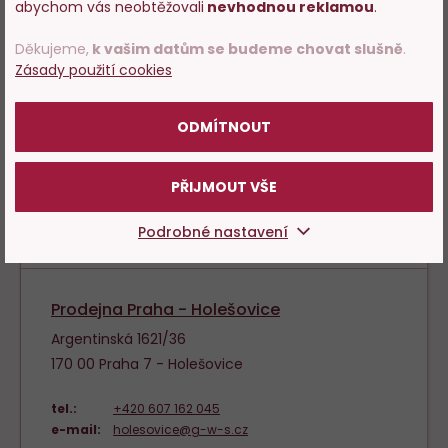
s prodejem alkoholu. Prosím
tel.:
601 359 124
abychom vás neobtěžovali
nevhodnou reklamou
.
potvrďte, že Vám již bylo 18 let.
e-mail:
prazskehopovstani@g-w-s.cz
Děkujeme,
k vašim datům se budeme chovat slušně
.
Zásady použití cookies
POTVRZUJI
Prodejna Praha - Dejvice
ODMÍTNOUT
Wuchterlova 18
160 00 Praha 6 - Dejvice
PŘIJMOUT VŠE
tel.:
+420 702 177 077
e-mail:
dejvice@g-w-s.cz
Podrobné nastavení
Prodejna Praha - Holešovice
Argentinská 1621/36
170 00 Praha 7 - Holešovice
tel.:
+420 607 162 045
e-mail:
holesovice@g-w-s.cz