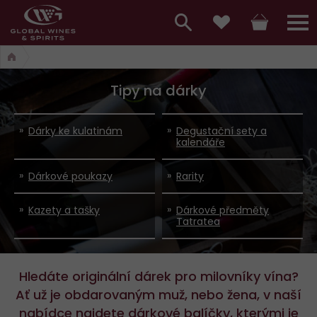
Hlavní
menu,
Vyhledávání
Košík
Přihláš
Oblíbené
košík,
a
hlavní
Tipy na dárky
vyhledávání,
menu
přihlášení
Dárky ke kulatinám
Degustační sety a
kalendáře
Dárkové poukazy
Rarity
Kazety a tašky
Dárkové předměty
Tatratea
Hledáte originální dárek pro milovníky vína?
Ať už je obdarovaným muž, nebo žena, v naší
nabídce najdete dárkové balíčky, kterými je