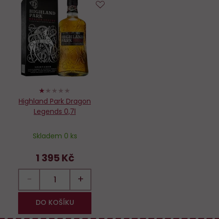
Do
oblíbených
20%
Highland Park Dragon
Legends 0,7l
Skladem 0 ks
1 395 Kč
−
+
DO KOŠÍKU