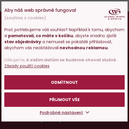
Aby náš web správně fungoval
18
(souhlas s cookies)
Osobám mladším 18 let alkohol neprodáváme,
pokud vám ještě nebylo 18 let,
prosím zkuste
Proč potřebujeme váš souhlas? Například k tomu, abychom
zatím naše špičkové vody a limonády
.
si
pamatovali, co máte v košíku
, abyste snadno zjistili
Vstupujete na stránky
stav objednávky
a nemuseli se pokaždé přihlašovat,
Vy starší
pijte zodpovědně
.
s prodejem alkoholu. Prosím
abychom vás neobtěžovali
nevhodnou reklamou
.
potvrďte, že Vám již bylo 18 let.
Menu
Děkujeme,
k vašim datům se budeme chovat slušně
.
Vínopedie
Zásady použití cookies
v
POTVRZUJI
patičce
ODMÍTNOUT
Vše o nákupu
PŘIJMOUT VŠE
O nás
Podrobné nastavení
Pojďme si povídat o víně