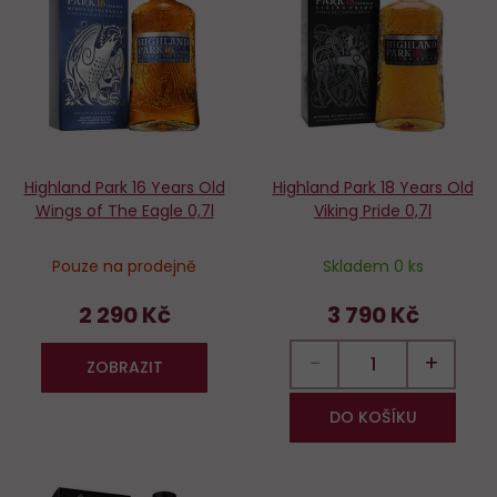
oblíbených
o
Highland Park 16 Years Old
Highland Park 18 Years Old
Wings of The Eagle 0,7l
Viking Pride 0,7l
Pouze na prodejně
Skladem 0 ks
2 290 Kč
3 790 Kč
−
+
ZOBRAZIT
DO KOŠÍKU