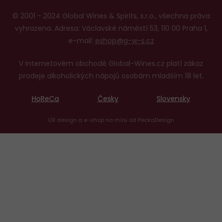
© 2001 - 2024 Global Wines & Spirits, s.r.o., všechna práva
vyhrazena. Adresa: Václavské náměstí 53, 110 00 Praha 1,
e-mail:
eshop@g-w-s.cz
V internetovém obchodě Global-Wines.cz platí zákaz
prodeje alkoholických nápojů osobám mladším 18 let.
HoReCa
Česky
Slovensky
UX design
a
e-shop na míru
od
PeckaDesign