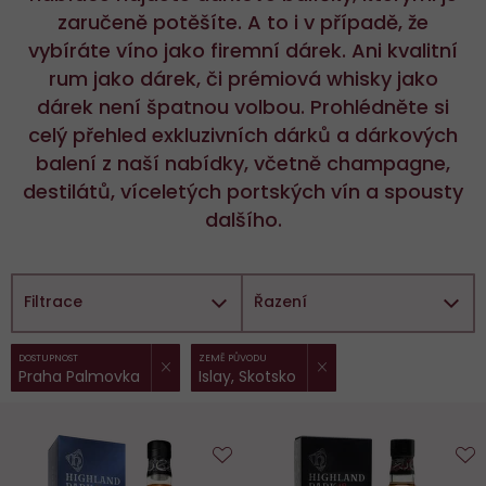
zaručeně potěšíte. A to i v případě, že
vybíráte víno jako firemní dárek. Ani kvalitní
rum jako dárek, či prémiová whisky jako
dárek není špatnou volbou. Prohlédněte si
celý přehled exkluzivních dárků a dárkových
balení z naší nabídky, včetně champagne,
destilátů, víceletých portských vín a spousty
dalšího.
Filtrace
Řazení
ZRUŠIT FILTR
ZRUŠIT FILTR
Vybrané
DOSTUPNOST
ZEMĚ PŮVODU
Praha Palmovka
Islay, Skotsko
filtry:
Do
D