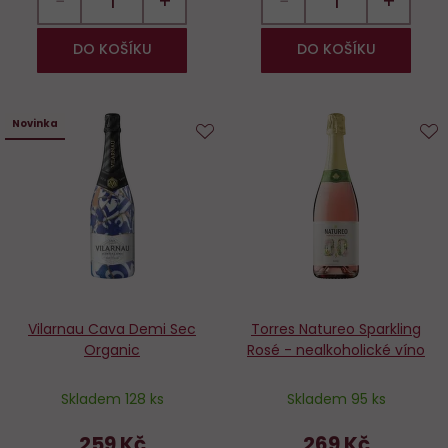
−
+
−
+
DO KOŠÍKU
DO KOŠÍKU
Novinka
Do
D
oblíbených
o
Vilarnau Cava Demi Sec
Torres Natureo Sparkling
Organic
Rosé - nealkoholické víno
Skladem 128 ks
Skladem 95 ks
259 Kč
269 Kč