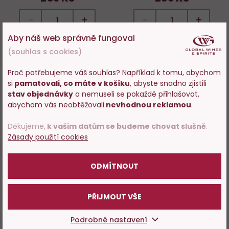
−
+
−
+
Aby náš web správně fungoval
DO KOŠÍKU
DO KOŠÍKU
(souhlas s cookies)
Proč potřebujeme váš souhlas? Například k tomu, abychom
si
pamatovali, co máte v košíku
, abyste snadno zjistili
Akce
Novinka
Vstupujete na stránky
stav objednávky
a nemuseli se pokaždé přihlašovat,
Sleva
Do
D
s prodejem alkoholu. Prosím
35 %
abychom vás neobtěžovali
nevhodnou reklamou
.
oblíbených
o
potvrďte, že Vám již bylo 18 let.
Děkujeme,
k vašim datům se budeme chovat slušně
.
Zásady použití cookies
POTVRZUJI
ODMÍTNOUT
60%
Vilarnau Cava Brut Reserva
Vilarnau Cava Gran Reserva
PŘIJMOUT VŠE
Rosado
Vintage Albert de Vilarnau
Podrobné nastavení
Pouze na prodejně
Skladem 28 ks