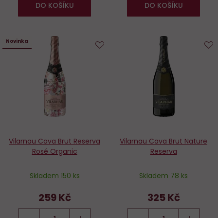
DO KOŠÍKU
DO KOŠÍKU
Novinka
Do
D
oblíbených
o
Vilarnau Cava Brut Reserva
Vilarnau Cava Brut Nature
Rosé Organic
Reserva
Skladem 150 ks
Skladem 78 ks
259 Kč
325 Kč