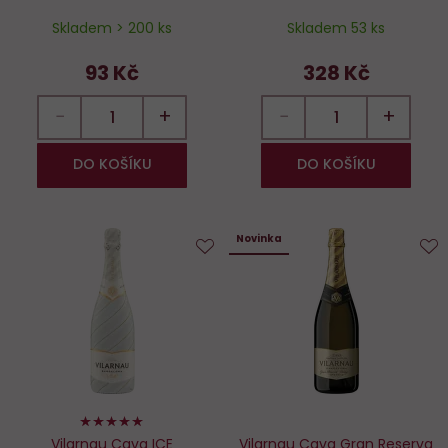
Skladem > 200 ks
Skladem 53 ks
93 Kč
328 Kč
−
+
−
+
DO KOŠÍKU
DO KOŠÍKU
Novinka
Do
D
oblíbených
o
100%
Vilarnau Cava ICE
Vilarnau Cava Gran Reserva