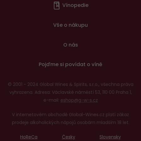
Vínopedie
v
patičce
Vše o nákupu
O nás
Pojďme si povídat o víně
© 2001 - 2024 Global Wines & Spirits, s.r.o., všechna práva
vyhrazena. Adresa: Václavské náměstí 53, 110 00 Praha 1,
e-mail:
eshop@g-w-s.cz
V internetovém obchodě Global-Wines.cz platí zákaz
prodeje alkoholických nápojů osobám mladším 18 let.
HoReCa
Česky
Slovensky