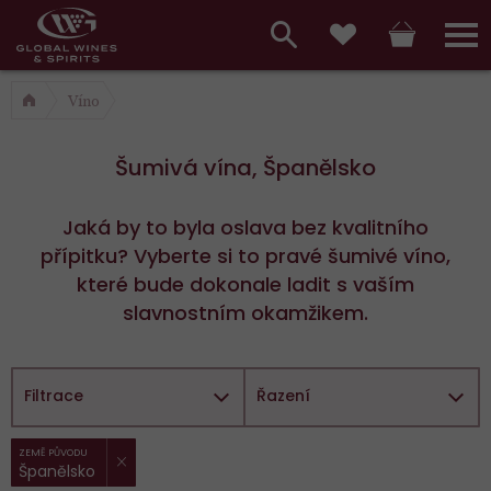
Hlavní
menu,
Vyhledávání
Košík
Přihláš
Oblíbené
košík,
a
Víno
hlavní
vyhledávání,
menu
Šumivá vína, Španělsko
přihlášení
Jaká by to byla oslava bez kvalitního
přípitku? Vyberte si to pravé šumivé víno,
které bude dokonale ladit s vaším
slavnostním okamžikem.
Filtrace
Řazení
ZRUŠIT FILTR
Vybrané
ZEMĚ PŮVODU
Španělsko
filtry: