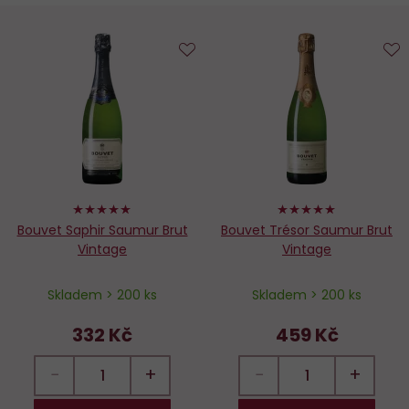
Do
D
oblíbených
o
98%
100%
Bouvet Saphir Saumur Brut
Bouvet Trésor Saumur Brut
Vintage
Vintage
Skladem > 200 ks
Skladem > 200 ks
332 Kč
459 Kč
−
+
−
+