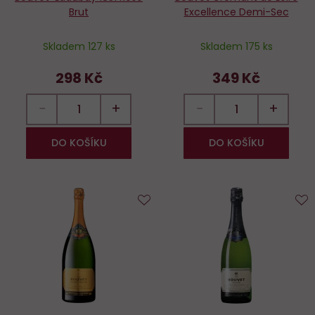
Brut
Excellence Demi-Sec
Skladem 127 ks
Skladem 175 ks
298 Kč
349 Kč
−
+
−
+
DO KOŠÍKU
DO KOŠÍKU
Do
D
oblíbených
o