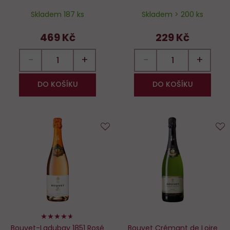
Skladem 187 ks
Skladem > 200 ks
469 Kč
229 Kč
−
+
−
+
DO KOŠÍKU
DO KOŠÍKU
Do
D
oblíbených
o
92%
Bouvet-Ladubay 1851 Rosé
Bouvet Crémant de Loire