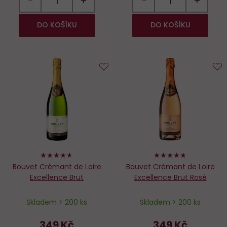
−
+
−
+
DO KOŠÍKU
DO KOŠÍKU
Do
D
oblíbených
o
92%
94%
Bouvet Crémant de Loire
Bouvet Crémant de Loire
Excellence Brut
Excellence Brut Rosé
Skladem > 200 ks
Skladem > 200 ks
349 Kč
349 Kč