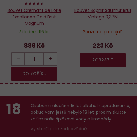
90%
Bouvet Crémant de Loire
Bouvet Saphir Saumur Brut
Excellence Gold Brut
Vintage 0,375l
Magnum
Skladem 116 ks
Pouze na prodejně
889 Kč
223 Kč
−
+
ZOBRAZIT
DO KOŠÍKU
18
Osobám mladším 18 let alkohol neprodáváme,
pokud vám ještě nebylo 18 let,
prosím zkuste
zatím naše špičkové vody a limonády
.
Vy starší
pijte zodpovědně
.