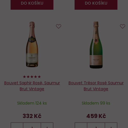
DO KOŠÍKU
DO KOŠÍKU
Do
D
oblíbených
o
100%
Bouvet Saphir Rosé, Saumur
Bouvet Trésor Rosé Saumur
Brut Vintage
Brut Vintage
Skladem 124 ks
Skladem 99 ks
332 Kč
459 Kč