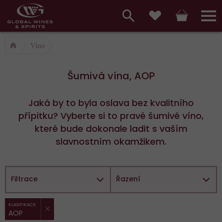
Hlavní
menu,
Vyhledávání
Košík
Přihláš
Oblíbené
košík,
a
Víno
hlavní
vyhledávání,
menu
Šumivá vína, AOP
přihlášení
Jaká by to byla oslava bez kvalitního
přípitku? Vyberte si to pravé šumivé víno,
které bude dokonale ladit s vaším
slavnostním okamžikem.
Filtrace
Řazení
ZRUŠIT FILTR
Vybrané
KLASIFIKACE
AOP
filtry: