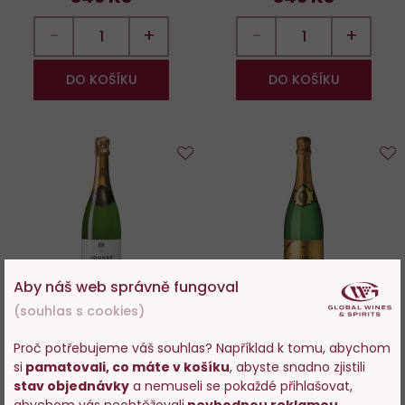
−
+
−
+
DO KOŠÍKU
DO KOŠÍKU
Do
D
oblíbených
o
Aby náš web správně fungoval
92%
100%
(souhlas s cookies)
Bouvet-Ladubay 1851 Brut
Mlle Ladubay Crémant de
Proč potřebujeme váš souhlas? Například k tomu, abychom
Loire Brut
si
pamatovali, co máte v košíku
, abyste snadno zjistili
Vstupujete na stránky
stav objednávky
a nemuseli se pokaždé přihlašovat,
Skladem > 200 ks
Skladem > 200 ks
s prodejem alkoholu. Prosím