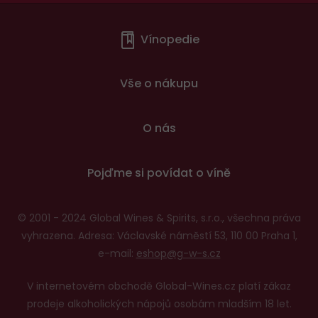
Menu
Vínopedie
v
patičce
Vše o nákupu
O nás
Pojďme si povídat o víně
© 2001 - 2024 Global Wines & Spirits, s.r.o., všechna práva
vyhrazena. Adresa: Václavské náměstí 53, 110 00 Praha 1,
e-mail:
eshop@g-w-s.cz
V internetovém obchodě Global-Wines.cz platí zákaz
prodeje alkoholických nápojů osobám mladším 18 let.