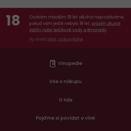
18
Osobám mladším 18 let alkohol neprodáváme,
pokud vám ještě nebylo 18 let,
prosím zkuste
zatím naše špičkové vody a limonády
.
Vy starší
pijte zodpovědně
.
Menu
Vínopedie
v
patičce
Vše o nákupu
O nás
Pojďme si povídat o víně