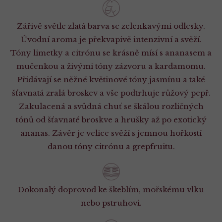
Zářivě světle zlatá barva se zelenkavými odlesky.
Úvodní aroma je překvapivě intenzivní a svěží.
Tóny limetky a citrónu se krásně mísí s ananasem a
mučenkou a živými tóny zázvoru a kardamomu.
Přidávají se něžné květinové tóny jasmínu a také
šťavnatá zralá broskev a vše podtrhuje růžový pepř.
Zakulacená a svůdná chuť se škálou rozličných
tónů od šťavnaté broskve a hrušky až po exotický
ananas. Závěr je velice svěží s jemnou hořkostí
danou tóny citrónu a grepfruitu.
Dokonalý doprovod ke škeblím, mořskému vlku
nebo pstruhovi.