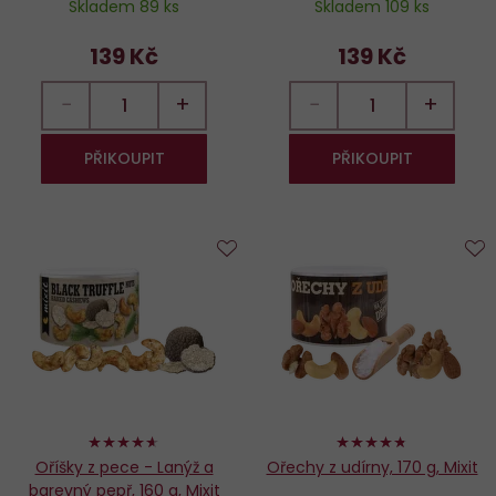
Skladem 89 ks
Skladem 109 ks
139 Kč
139 Kč
−
+
−
+
PŘIKOUPIT
PŘIKOUPIT
Do
D
oblíbených
o
92%
94%
Oříšky z pece - Lanýž a
Ořechy z udírny, 170 g, Mixit
barevný pepř, 160 g, Mixit