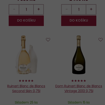
−
+
−
+
DO KOŠÍKU
DO KOŠÍKU
Do
D
oblíbených
o
100%
100%
Ruinart Blanc de Blancs
Dom Ruinart Blanc de Blancs
Second Skin 0,75l
Vintage 2013 0,75l
Skladem 25 ks
Skladem 15 ks