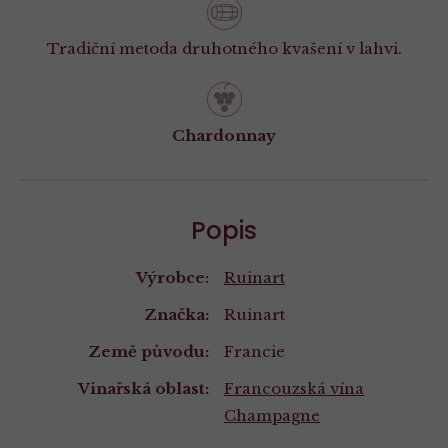
Tradiční metoda druhotného kvašení v lahvi.
Chardonnay
Popis
Výrobce:
Ruinart
Značka:
Ruinart
Země původu:
Francie
Vinařská oblast:
Francouzská vína
Champagne