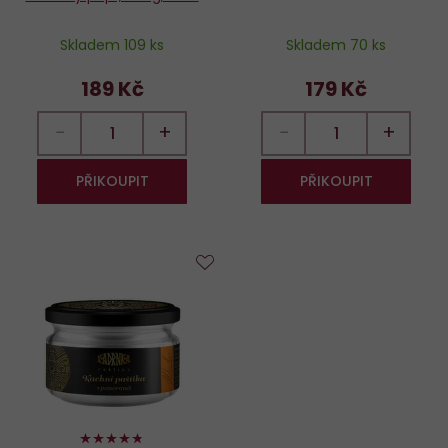
Skladem 109 ks
Skladem 70 ks
189 Kč
179 Kč
−
+
−
+
PŘIKOUPIT
PŘIKOUPIT
Do
oblíbených
94%