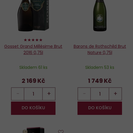
oblíbených
o
100%
Gosset Grand Millésime Brut
Barons de Rothschild Brut
2016 0,75l
Nature 0,75l
Skladem 61 ks
Skladem 53 ks
2 169 Kč
1 749 Kč
−
+
−
+
DO KOŠÍKU
DO KOŠÍKU