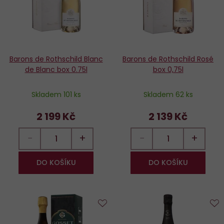
Barons de Rothschild Blanc
Barons de Rothschild Rosé
de Blanc box 0.75l
box 0,75l
Skladem 101 ks
Skladem 62 ks
2 199 Kč
2 139 Kč
−
+
−
+
DO KOŠÍKU
DO KOŠÍKU
Do
D