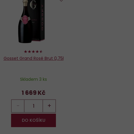
Do
oblíbených
90%
Gosset Grand Rosé Brut 0,75l
Skladem 3 ks
1 669 Kč
−
+
DO KOŠÍKU