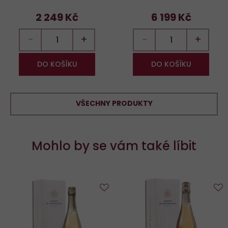
2 249 Kč
6 199 Kč
−
+
−
+
DO KOŠÍKU
DO KOŠÍKU
VŠECHNY PRODUKTY
Mohlo by se vám také líbit
Do
D
oblíbených
o