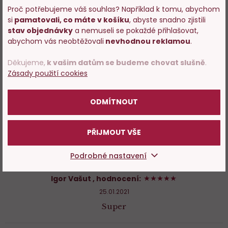
uživatelé.
Proč potřebujeme váš souhlas? Například k tomu, abychom
Ověřený zákazník - zveřejněná recenze pochází od spotřebitele,
si
pamatovali, co máte v košíku
, abyste snadno zjistili
který zboží skutečně zakoupil, zákazníkovi posíláme speciální
Vstupujete na stránky
stav objednávky
a nemuseli se pokaždé přihlašovat,
formulář.
s prodejem alkoholu. Prosím
abychom vás neobtěžovali
nevhodnou reklamou
.
Neověřený zákazník - nezajišťujeme, že zveřejněná recenze
potvrďte, že Vám již bylo 18 let.
pochází od spotřebitele, který produkt skutečně zakoupil.
Děkujeme,
k vašim datům se budeme chovat slušně
.
Zásady použití cookies
POTVRZUJI
OVĚŘENÝ ZÁKAZNÍK
100%
Vadim Viktorov
, hodnocení:
ODMÍTNOUT
14.07.2021
Perfect
PŘIJMOUT VŠE
Podrobné nastavení
OVĚŘENÝ ZÁKAZNÍK
100%
Igor Vašut
, hodnocení:
25.01.2021
Super