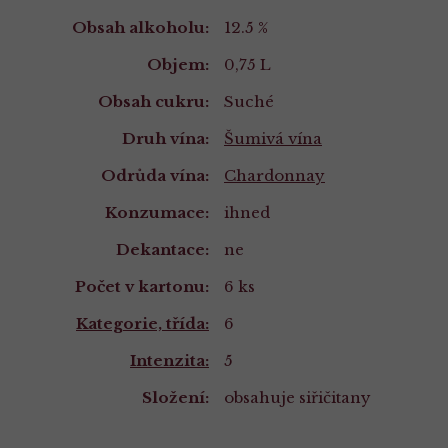
Vlastnosti
Obsah alkoholu:
12.5 %
Objem:
0,75 L
Obsah cukru:
Suché
Druh vína:
Šumivá vína
Odrůda vína:
Chardonnay
Konzumace:
ihned
Dekantace:
ne
Počet v kartonu:
6 ks
Kategorie, třída:
6
Intenzita:
5
Složení:
obsahuje siřičitany