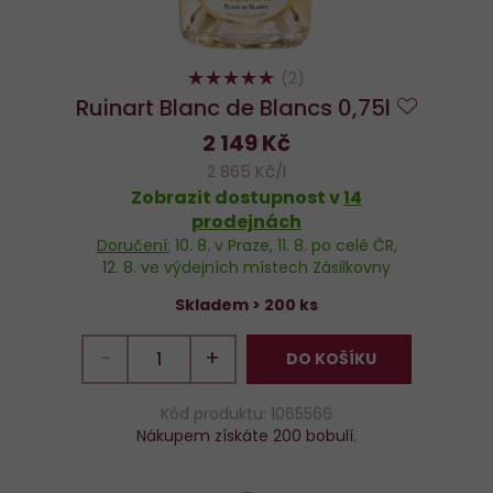
100%
(2)
Ruinart Blanc de Blancs 0,75l
Do
2 149 Kč
oblíben
2 865 Kč/l
Zobrazit dostupnost v
14
prodejnách
Doručení:
10. 8.
v Praze,
11. 8.
po celé ČR,
12. 8.
ve výdejních místech Zásilkovny
Skladem > 200 ks
−
+
DO KOŠÍKU
Kód produktu: 1065566
Nákupem získáte 200 bobulí.