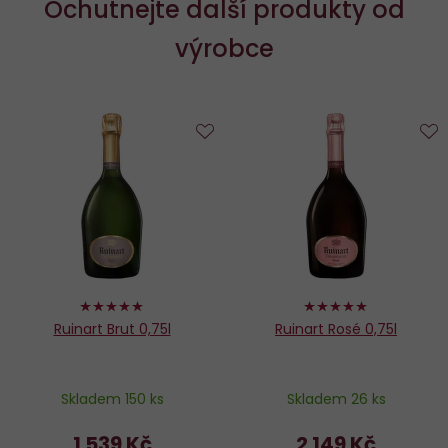
Ochutnejte další produkty od
výrobce
Do
D
oblíbených
o
100%
100%
Ruinart Brut 0,75l
Ruinart Rosé 0,75l
Skladem 150 ks
Skladem 26 ks
1 539 Kč
2 149 Kč