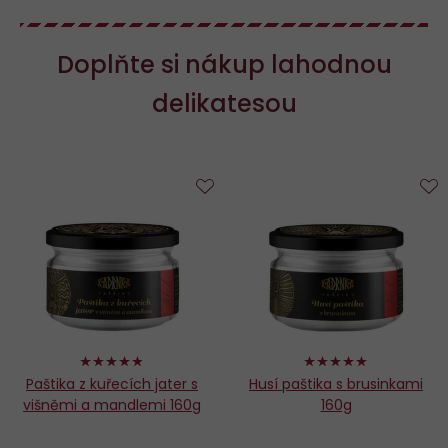
Doplňte si nákup lahodnou
delikatesou
Do
D
oblíbených
o
96%
98%
Paštika z kuřecích jater s
Husí paštika s brusinkami
višněmi a mandlemi 160g
160g