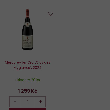
Do
oblíbených
Mercurey 1er Cru „Clos des
Myglands“, 2024
Skladem 20 ks
1 259 Kč
−
+