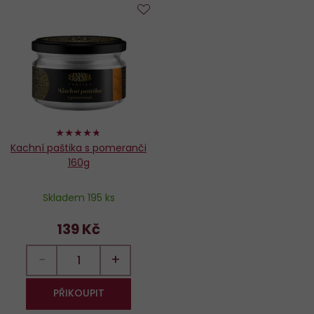
Do
oblíbených
94%
Kachní paštika s pomeranči
160g
Skladem 195 ks
139 Kč
−
+
PŘIKOUPIT