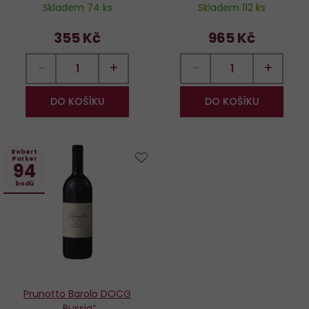
Skladem 74 ks
Skladem 112 ks
355 Kč
965 Kč
−
+
−
+
DO KOŠÍKU
DO KOŠÍKU
Robert
Parker
94
Do
bodů
oblíbených
Prunotto Barolo DOCG
„Bussia“