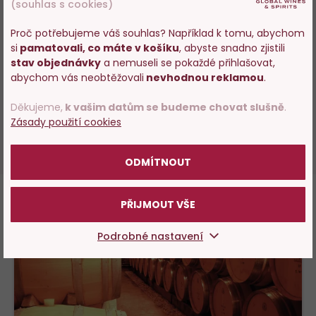
Tradiční styl, světlá barva - terakotový nádech, slabší
(souhlas s cookies)
intenzita, spíše elegantní.
Proč potřebujeme váš souhlas? Například k tomu, abychom
si
pamatovali, co máte v košíku
, abyste snadno zjistili
Vstupujete na stránky
stav objednávky
a nemuseli se pokaždé přihlašovat,
OVĚŘENÝ ZÁKAZNÍK
s prodejem alkoholu. Prosím
abychom vás neobtěžovali
nevhodnou reklamou
.
potvrďte, že Vám již bylo 18 let.
100%
Klára Hrdličková
, hodnocení:
Děkujeme,
k vašim datům se budeme chovat slušně
.
04.01.2021
Zásady použití cookies
*****
POTVRZUJI
ODMÍTNOUT
PŘIJMOUT VŠE
Podrobné nastavení