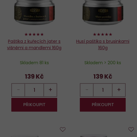
96%
98%
Paštika z kuřecích jater s
Husí paštika s brusinkami
višněmi a mandlemi 160g
160g
Skladem 81 ks
Skladem > 200 ks
139 Kč
139 Kč
−
+
−
+
PŘIKOUPIT
PŘIKOUPIT
Do
D