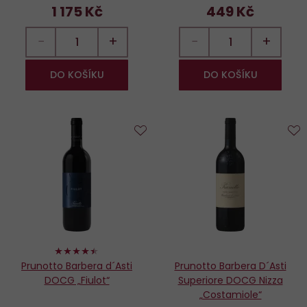
1 175 Kč
449 Kč
−
+
−
+
DO KOŠÍKU
DO KOŠÍKU
Do
D
oblíbených
o
88%
Prunotto Barbera d´Asti
Prunotto Barbera D´Asti
DOCG „Fiulot“
Superiore DOCG Nizza
„Costamiole“