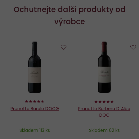
Ochutnejte další produkty od
výrobce
Do
D
oblíbených
o
92%
92%
Prunotto Barolo DOCG
Prunotto Barbera D´Alba
DOC
Skladem 113 ks
Skladem 62 ks