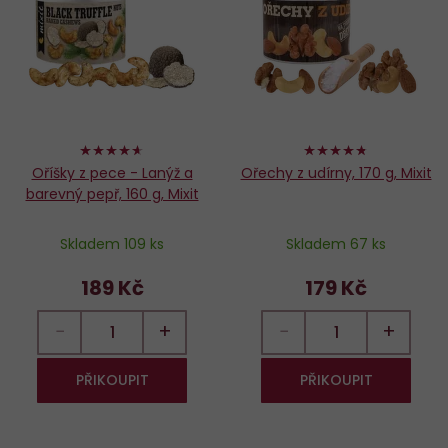
oblíbených
o
92%
94%
Oříšky z pece - Lanýž a
Ořechy z udírny, 170 g, Mixit
barevný pepř, 160 g, Mixit
Skladem 109 ks
Skladem 67 ks
189 Kč
179 Kč
−
+
−
+
PŘIKOUPIT
PŘIKOUPIT