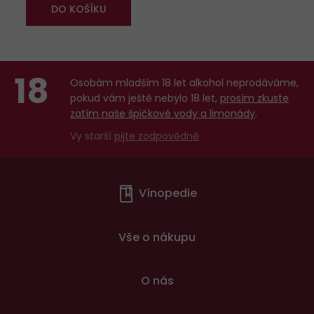
DO KOŠÍKU
18
Osobám mladším 18 let alkohol neprodáváme,
pokud vám ještě nebylo 18 let,
prosím zkuste
zatím naše špičkové vody a limonády
.
Vy starší
pijte zodpovědně
.
Menu
Vínopedie
v
patičce
Vše o nákupu
O nás