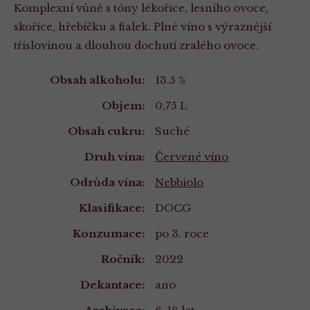
Komplexní vůně s tóny lékořice, lesního ovoce,
skořice, hřebíčku a fialek. Plné víno s výraznější
tříslovinou a dlouhou dochutí zralého ovoce.
Vlastnosti
Obsah alkoholu:
13.5 %
Objem:
0,75 L
Obsah cukru:
Suché
Druh vína:
Červené víno
Odrůda vína:
Nebbiolo
Klasifikace:
DOCG
Konzumace:
po 3. roce
Ročník:
2022
Dekantace:
ano