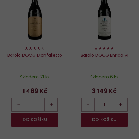
Do
D
oblíbených
o
86%
100%
Barolo DOCG Monfalletto
Barolo DOCG Enrico VI
Skladem 71 ks
Skladem 6 ks
1 489 Kč
3 149 Kč
−
+
−
+
DO KOŠÍKU
DO KOŠÍKU