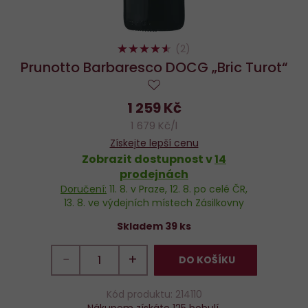
90%
(2)
Prunotto Barbaresco DOCG „Bric Turot“
Do
1 259 Kč
oblíbených
1 679 Kč/l
Získejte lepší cenu
Zobrazit dostupnost v
14
prodejnách
Doručení:
11. 8.
v Praze,
12. 8.
po celé ČR,
13. 8.
ve výdejních místech Zásilkovny
Skladem 39 ks
−
+
DO KOŠÍKU
Kód produktu: 214110