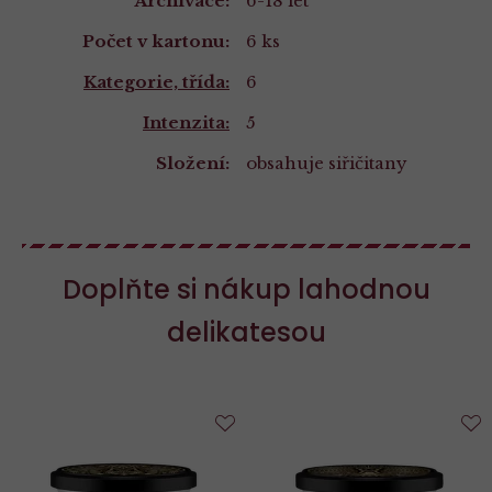
Archivace:
6-18 let
Počet v kartonu:
6 ks
Kategorie, třída:
6
Intenzita:
5
Složení:
obsahuje siřičitany
Doplňte si nákup lahodnou
delikatesou
Do
D
oblíbených
o