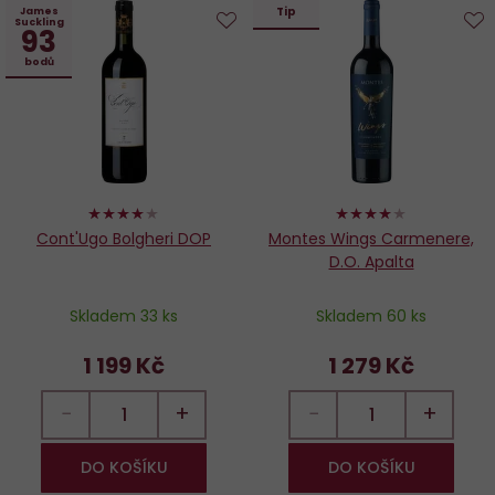
Tip
James
Suckling
93
Do
D
bodů
oblíbených
o
80%
80%
Cont'Ugo Bolgheri DOP
Montes Wings Carmenere,
D.O. Apalta
Skladem 33 ks
Skladem 60 ks
1 199 Kč
1 279 Kč
−
+
−
+
DO KOŠÍKU
DO KOŠÍKU