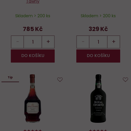
Tawny
Skladem > 200 ks
Skladem > 200 ks
785 Kč
329 Kč
−
+
−
+
DO KOŠÍKU
DO KOŠÍKU
Tip
Do
D
oblíbených
o
96%
92%