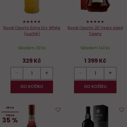
94%
96%
Royal Oporto Extra Dry White
Royal Oporto 20 Years aged
(suché)
Tawny
Skladem 39 ks
Skladem 143 ks
329 Kč
1 399 Kč
−
+
−
+
DO KOŠÍKU
DO KOŠÍKU
Akce
Sleva
Do
D
35 %
oblíbených
o