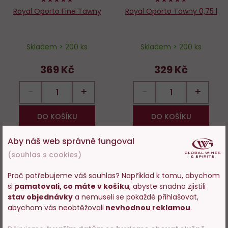
Royal Oporto Fine Tawny
Royal Oporto Tawny 0,75 l
Skladem > 200 ks
Skladem > 200 ks
369 Kč
329 Kč
−
+
−
+
DO KOŠÍKU
DO KOŠÍKU
Aby náš web správně fungoval
(souhlas s cookies)
Do
D
Proč potřebujeme váš souhlas? Například k tomu, abychom
oblíbených
o
si
pamatovali, co máte v košíku
, abyste snadno zjistili
Vstupujete na stránky
stav objednávky
a nemuseli se pokaždé přihlašovat,
s prodejem alkoholu. Prosím
abychom vás neobtěžovali
nevhodnou reklamou
.
potvrďte, že Vám již bylo 18 let.