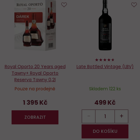
Do
D
oblíbených
o
92%
Royal Oporto 20 Years aged
Late Bottled Vintage (LBV)
Tawny+ Royal Oporto
Reserva Tawny 0,2l
Pouze na prodejně
Skladem 122 ks
1 395 Kč
499 Kč
−
+
ZOBRAZIT
DO KOŠÍKU