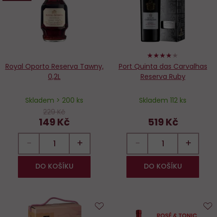
80%
Royal Oporto Reserva Tawny,
Port Quinta das Carvalhas
0,2L
Reserva Ruby
Skladem > 200 ks
Skladem 112 ks
229 Kč
149 Kč
519 Kč
−
+
−
+
DO KOŠÍKU
DO KOŠÍKU