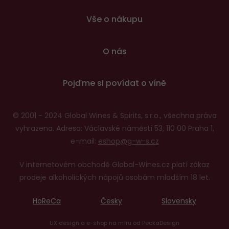
patičce
Vše o nákupu
O nás
Pojďme si povídat o víně
© 2001 - 2024 Global Wines & Spirits, s.r.o., všechna práva
vyhrazena. Adresa: Václavské náměstí 53, 110 00 Praha 1,
e-mail:
eshop@g-w-s.cz
V internetovém obchodě Global-Wines.cz platí zákaz
prodeje alkoholických nápojů osobám mladším 18 let.
HoReCa
Česky
Slovensky
UX design
a
e-shop na míru
od
PeckaDesign