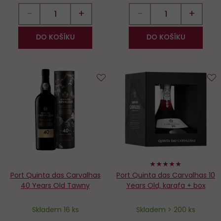
−
+
−
+
DO KOŠÍKU
DO KOŠÍKU
Do
D
oblíbených
o
98%
Port Quinta das Carvalhas
Port Quinta das Carvalhas 10
40 Years Old Tawny
Years Old, karafa + box
Skladem 16 ks
Skladem > 200 ks