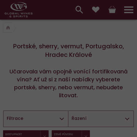
Hlavní
menu,
Vyhledávání
Košík
Přihláš
Oblíbené
košík,
a
hlavní
vyhledávání,
menu
Portské, sherry, vermut, Portugalsko,
přihlášení
Hradec Králové
Učarovala vám opojně vonící fortifikovaná
vína? Ať už si z naší nabídky vyberete
portské, sherry, nebo vermut, nebudete
litovat.
Filtrace
Řazení
ZRUŠIT FILTR
ZRUŠIT FILTR
Vybrané
DOSTUPNOST
ZEMĚ PŮVODU