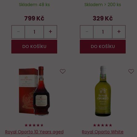
Skladem 48 ks
Skladem > 200 ks
799 Kč
329 Kč
−
+
−
+
DO KOŠÍKU
DO KOŠÍKU
Do
D
oblíbených
o
92%
94%
Royal Oporto 10 Years aged
Royal Oporto White