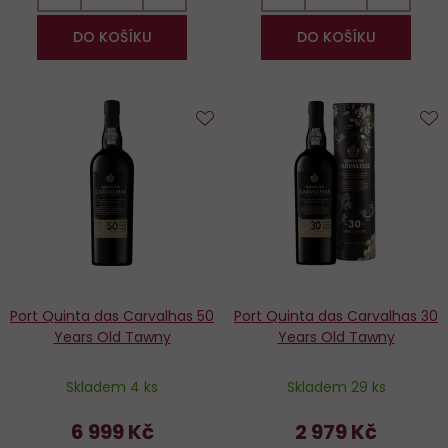
DO KOŠÍKU
DO KOŠÍKU
Do
D
oblíbených
o
Port Quinta das Carvalhas 50
Port Quinta das Carvalhas 30
Years Old Tawny
Years Old Tawny
Skladem 4 ks
Skladem 29 ks
6 999 Kč
2 979 Kč