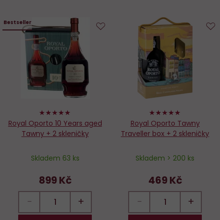
Bestseller
Do
D
oblíbených
o
98%
100%
Royal Oporto 10 Years aged
Royal Oporto Tawny
Tawny + 2 skleničky
Traveller box + 2 skleničky
Skladem 63 ks
Skladem > 200 ks
899 Kč
469 Kč
−
+
−
+