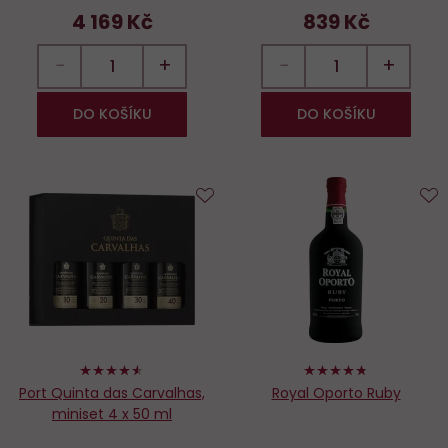
4 169 Kč
839 Kč
−
+
−
+
DO KOŠÍKU
DO KOŠÍKU
Do
D
oblíbených
o
90%
94%
Port Quinta das Carvalhas,
Royal Oporto Ruby
miniset 4 x 50 ml