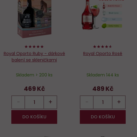
Do
D
oblíbených
o
96%
90%
Royal Oporto Ruby - dárkové
Royal Oporto Rosé
balení se skleničkami
Skladem > 200 ks
Skladem 144 ks
469 Kč
489 Kč
−
+
−
+
DO KOŠÍKU
DO KOŠÍKU