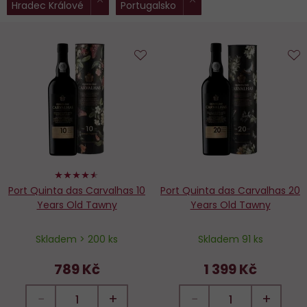
Hradec Králové
Portugalsko
filtry:
Do
D
oblíbených
o
90%
Port Quinta das Carvalhas 10
Port Quinta das Carvalhas 20
Years Old Tawny
Years Old Tawny
Skladem > 200 ks
Skladem 91 ks
789 Kč
1 399 Kč
−
+
−
+