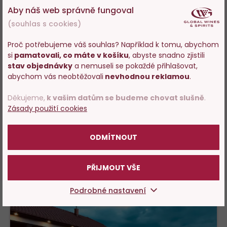
Aby náš web správně fungoval
100%
Lenka Kořenková
, hodnocení:
(souhlas s cookies)
13.06.2023
Moravíno Valtice - záruka spokojenosti. Špičková vína.
Proč potřebujeme váš souhlas? Například k tomu, abychom
si
pamatovali, co máte v košíku
, abyste snadno zjistili
Vstupujete na stránky
stav objednávky
a nemuseli se pokaždé přihlašovat,
s prodejem alkoholu. Prosím
abychom vás neobtěžovali
nevhodnou reklamou
.
OVĚŘENÝ ZÁKAZNÍK
potvrďte, že Vám již bylo 18 let.
100%
Lenka Davidová
, hodnocení:
Děkujeme,
k vašim datům se budeme chovat slušně
.
12.03.2023
Zásady použití cookies
POTVRZUJI
skvělé víno :)
ODMÍTNOUT
DALŠÍCH 10 HODNOCENÍ
PŘIJMOUT VŠE
Podrobné nastavení