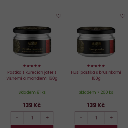
hodnoty
Do
D
oblíbených
o
96%
98%
Paštika z kuřecích jater s
Husí paštika s brusinkami
višněmi a mandlemi 160g
160g
Skladem 81 ks
Skladem > 200 ks
139 Kč
139 Kč
−
+
−
+