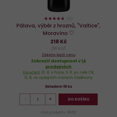
94%
(12)
Pálava, výběr z hroznů, "Valtice",
Moravíno
Do
218 Kč
oblíbených
291 Kč/l
Získejte lepší cenu
Zobrazit dostupnost v
14
prodejnách
Doručení:
10. 8.
v Praze,
11. 8.
po celé ČR,
12. 8.
ve výdejních místech Zásilkovny
Skladem 15 ks
−
+
DO KOŠÍKU
Kód produktu: 95110