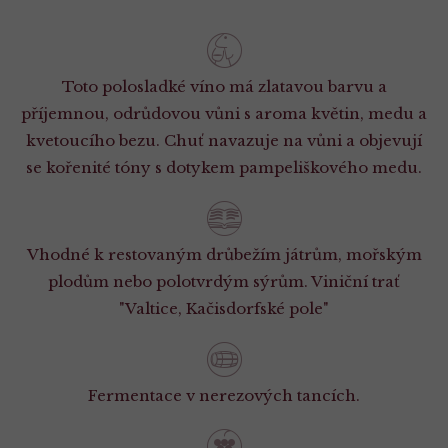
Toto polosladké víno má zlatavou barvu a
příjemnou, odrůdovou vůni s aroma květin, medu a
kvetoucího bezu. Chuť navazuje na vůni a objevují
se kořenité tóny s dotykem pampeliškového medu.
Vhodné k restovaným drůbežím játrům, mořským
plodům nebo polotvrdým sýrům. Viniční trať
"Valtice, Kačisdorfské pole"
Fermentace v nerezových tancích.