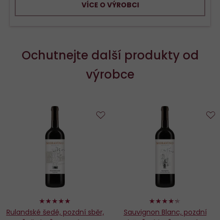
VÍCE O VÝROBCI
Ochutnejte další produkty od
výrobce
Do
D
oblíbených
o
98%
86%
Rulandské šedé, pozdní sběr,
Sauvignon Blanc, pozdní