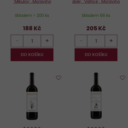
"Mikulov", Moravíno
sběr, "Valtice", Moravíno
Skladem > 200 ks
Skladem 66 ks
188 Kč
205 Kč
−
+
−
+
DO KOŠÍKU
DO KOŠÍKU
Do
D
oblíbených
o
94%
96%