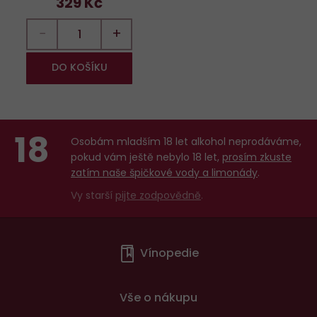
329 Kč
−
+
DO KOŠÍKU
18
Osobám mladším 18 let alkohol neprodáváme,
pokud vám ještě nebylo 18 let,
prosím zkuste
zatím naše špičkové vody a limonády
.
Vy starší
pijte zodpovědně
.
Menu
Vínopedie
v
patičce
Vše o nákupu