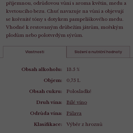
příjemnou, odrůdovou vůni s aroma květin, medu a
kvetoucího bezu. Chuť navazuje na vůni a objevují
se kořenité tóny s dotykem pampeliškového medu.
Vhodné k restovaným drůbežím játrům, mořským
plodům nebo polotvrdým sýrům.
Vlastnosti
Složení a nutriční hodnoty
Vlastnosti
Obsah alkoholu:
13.5 %
Objem:
0,75 L
Obsah cukru:
Polosladké
Druh vína:
Bílé víno
Odrůda vína:
Pálava
Klasifikace:
Výběr z hroznů