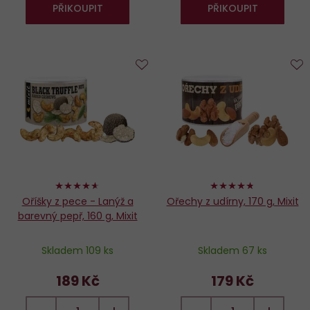
PŘIKOUPIT
PŘIKOUPIT
Do
D
oblíbených
o
92%
94%
Oříšky z pece - Lanýž a
Ořechy z udírny, 170 g, Mixit
barevný pepř, 160 g, Mixit
Skladem 109 ks
Skladem 67 ks
189 Kč
179 Kč