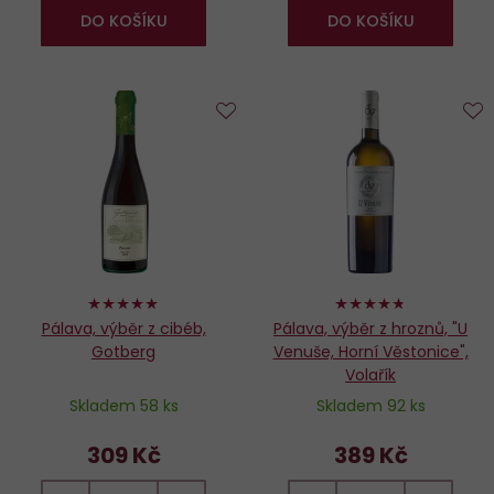
DO KOŠÍKU
DO KOŠÍKU
Do
D
oblíbených
o
100%
94%
Pálava, výběr z cibéb,
Pálava, výběr z hroznů, "U
Gotberg
Venuše, Horní Věstonice",
Volařík
Skladem 58 ks
Skladem 92 ks
309 Kč
389 Kč