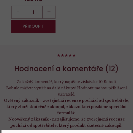
−
+
PŘIKOUPIT
94%
Hodnocení a komentáře (12)
Za každý komentář, který napíšete získáváte 10 Bobulí.
Bobule
můžete využít na další nákupy! Hodnotit mohou přihlášení
uživatelé.
Ověřený zákazník - zveřejněná recenze pochází od spotřebitele,
který zboží skutečně zakoupil, zákazníkovi posíláme speciální
formulář.
Neověřený zákazník - nezajišťujeme, že zveřejněná recenze
pochází od spotřebitele, který produkt skutečně zakoupil.