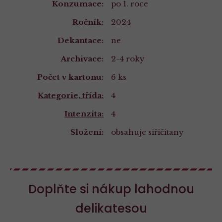
Konzumace:
po 1. roce
Ročník:
2024
Dekantace:
ne
Archivace:
2-4 roky
Počet v kartonu:
6 ks
Kategorie, třída:
4
Intenzita:
4
Složení:
obsahuje siřičitany
Složení
a
Doplňte si nákup lahodnou
nutriční
delikatesou