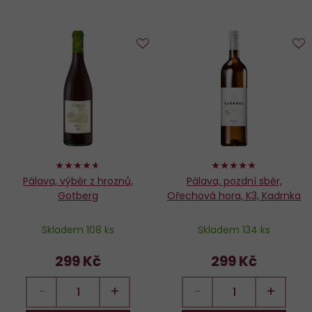
Do
D
oblíbených
o
92%
98%
Pálava, výběr z hroznů,
Pálava, pozdní sběr,
Gotberg
Ořechová hora, K3, Kadrnka
Skladem 108 ks
Skladem 134 ks
299 Kč
299 Kč
−
+
−
+