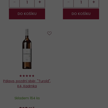
−
+
−
+
DO KOŠÍKU
DO KOŠÍKU
Do
oblíbených
94%
Pálava, pozdní sběr, "Turold",
K4, Kadrnka
Skladem 164 ks