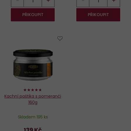
−
+
−
+
PŘIKOUPIT
PŘIKOUPIT
Do
oblíbených
94%
Kachní paštika s pomeranči
160g
Skladem 195 ks
139 Kč