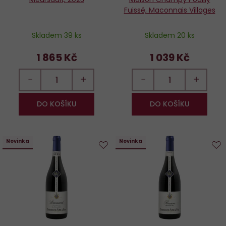
Fuissé, Maconnais Villages
Skladem 39 ks
Skladem 20 ks
1 865 Kč
1 039 Kč
−
+
−
+
DO KOŠÍKU
DO KOŠÍKU
Novinka
Novinka
Do
D
oblíbených
o