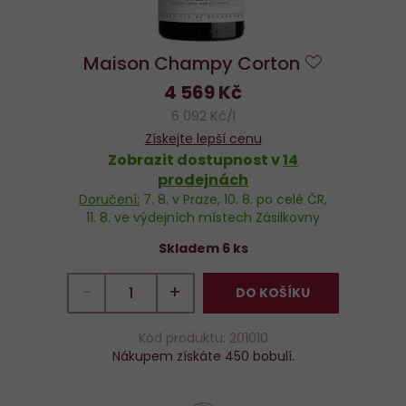
Maison Champy Corton
Do
4 569 Kč
oblíbených
6 092 Kč/l
Získejte lepší cenu
Zobrazit dostupnost v
14
prodejnách
Doručení:
7. 8.
v Praze,
10. 8.
po celé ČR,
11. 8.
ve výdejních místech Zásilkovny
Skladem 6 ks
−
+
DO KOŠÍKU
Kód produktu: 201010
Nákupem získáte 450 bobulí.