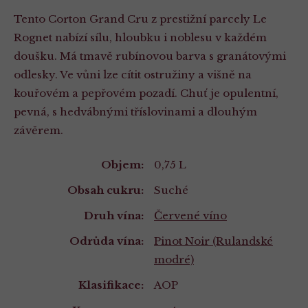
Tento Corton Grand Cru z prestižní parcely Le
Rognet nabízí sílu, hloubku i noblesu v každém
doušku. Má tmavě rubínovou barva s granátovými
odlesky. Ve vůni lze cítit ostružiny a višně na
kouřovém a pepřovém pozadí. Chuť je opulentní,
pevná, s hedvábnými tříslovinami a dlouhým
závěrem.
Vlastnosti
Objem:
0,75 L
Obsah cukru:
Suché
Druh vína:
Červené víno
Odrůda vína:
Pinot Noir (Rulandské
modré)
Klasifikace:
AOP