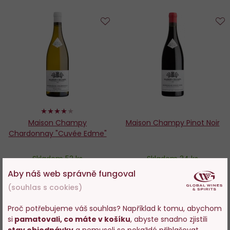
Do
D
oblíbených
o
80%
Maison Champy
Maison Champy Pinot Noir
Chardonnay "Cuvée Edme"
Skladem 52 ks
Skladem 34 ks
Aby náš web správně fungoval
765 Kč
779 Kč
(souhlas s cookies)
−
+
−
+
Proč potřebujeme váš souhlas? Například k tomu, abychom
si
pamatovali, co máte v košíku
, abyste snadno zjistili
Vstupujete na stránky
DO KOŠÍKU
DO KOŠÍKU