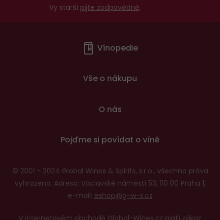
Vy starší
pijte zodpovědně
.
Menu
Vínopedie
v
patičce
Vše o nákupu
O nás
Pojďme si povídat o víně
© 2001 - 2024 Global Wines & Spirits, s.r.o., všechna práva
vyhrazena. Adresa: Václavské náměstí 53, 110 00 Praha 1,
e-mail:
eshop@g-w-s.cz
V internetovém obchodě Global-Wines.cz platí zákaz