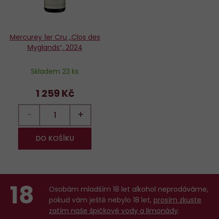
Mercurey 1er Cru „Clos des
Myglands“, 2024
Skladem 23 ks
1 259 Kč
−
+
DO KOŠÍKU
18
Osobám mladším 18 let alkohol neprodáváme,
pokud vám ještě nebylo 18 let,
prosím zkuste
zatím naše špičkové vody a limonády
.