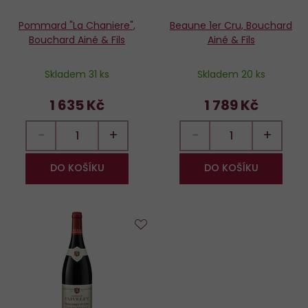
Pommard "La Chaniere",
Beaune 1er Cru, Bouchard
Bouchard Ainé & Fils
Ainé & Fils
Skladem 31 ks
Skladem 20 ks
1 635 Kč
1 789 Kč
−
+
−
+
DO KOŠÍKU
DO KOŠÍKU
Do
oblíbených