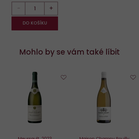
−
+
DO KOŠÍKU
Mohlo by se vám také líbit
Do
D
oblíbených
o
Meursault, 2023
Maison Champy Pouilly