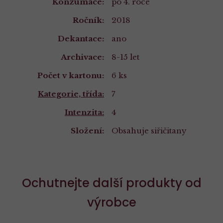
Konzumace:
po 4. roce
Ročník:
2018
Dekantace:
ano
Archivace:
8-15 let
Počet v kartonu:
6 ks
Kategorie, třída:
7
Intenzita:
4
Složení:
Obsahuje siřičitany
Ochutnejte další produkty od
výrobce