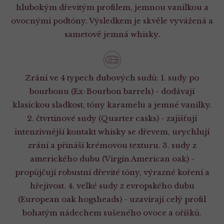
hlubokým dřevitým profilem, jemnou vanilkou a
ovocnými podtóny. Výsledkem je skvěle vyvážená a
sametově jemná whisky.
Zrání ve 4 typech dubových sudů: 1. sudy po
bourbonu (Ex-Bourbon barrels) - dodávají
klasickou sladkost, tóny karamelu a jemné vanilky.
2. čtvrtinové sudy (Quarter casks) - zajišťují
intenzivnější kontakt whisky se dřevem, urychlují
zrání a přináší krémovou texturu. 3. sudy z
amerického dubu (Virgin American oak) -
propůjčují robustní dřevité tóny, výrazné koření a
hřejivost. 4. velké sudy z evropského dubu
(European oak hogsheads) - uzavírají celý profil
bohatým nádechem sušeného ovoce a oříšků.