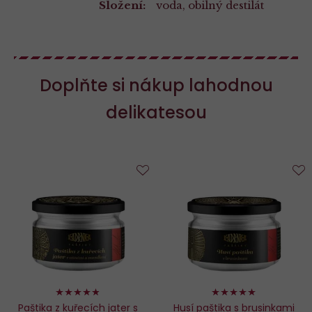
Složení:
voda, obilný destilát
Doplňte si nákup lahodnou
delikatesou
Do
D
oblíbených
o
96%
98%
Paštika z kuřecích jater s
Husí paštika s brusinkami