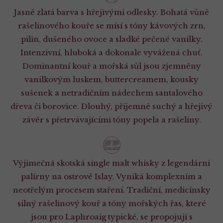
Jasně zlatá barva s hřejivými odlesky. Bohatá vůně
rašelinového kouře se mísí s tóny kávových zrn,
pilin, dušeného ovoce a sladké pečené vanilky.
Intenzivní, hluboká a dokonale vyvážená chuť.
Dominantní kouř a mořská sůl jsou zjemněny
vanilkovým luskem, buttercreamem, kousky
sušenek a netradičním nádechem santalového
dřeva či borovice. Dlouhý, příjemně suchý a hřejivý
závěr s přetrvávajícími tóny popela a rašeliny.
Výjimečná skotská single malt whisky z legendární
palírny na ostrově Islay. Vyniká komplexním a
neotřelým procesem staření. Tradiční, medicínsky
silný rašelinový kouř a tóny mořských řas, které
jsou pro Laphroaig typické, se propojují s