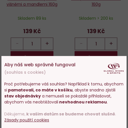
višněmi a mandlemi 160g
160g
Skladem 89 ks
Skladem > 200 ks
139 Kč
139 Kč
−
+
−
+
PŘIKOUPIT
PŘIKOUPIT
Aby náš web správně fungoval
(souhlas s cookies)
Proč potřebujeme váš souhlas? Například k tomu, abychom
Do
D
si
pamatovali, co máte v košíku
, abyste snadno zjistili
Vstupujete na stránky
oblíbených
o
stav objednávky
a nemuseli se pokaždé přihlašovat,
s prodejem alkoholu. Prosím
abychom vás neobtěžovali
nevhodnou reklamou
.
potvrďte, že Vám již bylo 18 let.
Děkujeme,
k vašim datům se budeme chovat slušně
.
Zásady použití cookies
POTVRZUJI