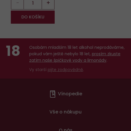
−
+
DO KOŠÍKU
18
Osobám mladším 18 let alkohol neprodáváme,
pokud vám ještě nebylo 18 let,
prosím zkuste
zatím naše špičkové vody a limonády
.
Vy starší
pijte zodpovědně
.
Menu
Vínopedie
v
patičce
Vše o nákupu
O nás