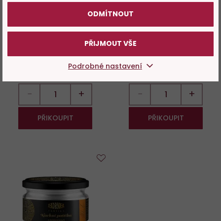
92%
94%
ODMÍTNOUT
Oříšky z pece - Lanýž a
Ořechy z udírny, 170 g, Mixit
barevný pepř, 160 g, Mixit
PŘIJMOUT VŠE
Skladem 109 ks
Skladem 70 ks
Podrobné nastavení
189 Kč
179 Kč
−
+
−
+
PŘIKOUPIT
PŘIKOUPIT
Do
oblíbených