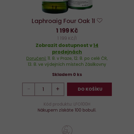
Laphroaig Four Oak 1l
Do
1 199 Kč
oblíbených
1 199 Kč/l
Zobrazit dostupnost v
14
prodejnách
Doručení:
11. 8.
v Praze,
12. 8.
po celé ČR,
13. 8.
ve výdejních místech Zásilkovny
Skladem 0 ks
−
+
DO KOŠÍKU
Kód produktu: LFO100H
Nákupem získáte 100 bobulí.