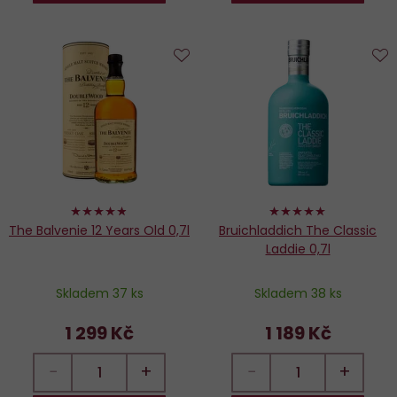
Do
D
oblíbených
o
96%
100%
The Balvenie 12 Years Old 0,7l
Bruichladdich The Classic
Laddie 0,7l
Skladem 37 ks
Skladem 38 ks
1 299 Kč
1 189 Kč
−
+
−
+