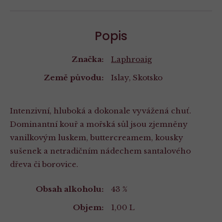
Popis
Značka:
Laphroaig
Země původu:
Islay, Skotsko
Intenzivní, hluboká a dokonale vyvážená chuť.
Dominantní kouř a mořská sůl jsou zjemněny
vanilkovým luskem, buttercreamem, kousky
sušenek a netradičním nádechem santalového
dřeva či borovice.
Vlastnosti
Obsah alkoholu:
43 %
Objem:
1,00 L