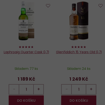
Do
D
oblíbených
o
94%
98%
Laphroaig Quarter Cask 0,7l
Glenfiddich 15 Years Old 0,7l
Skladem 77 ks
Skladem 24 ks
1 189 Kč
1 249 Kč
−
+
−
+
DO KOŠÍKU
DO KOŠÍKU