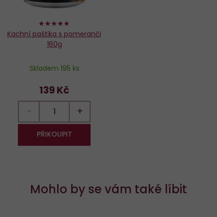
94%
Kachní paštika s pomeranči
160g
Skladem 195 ks
139 Kč
−
+
PŘIKOUPIT
Mohlo by se vám také líbit