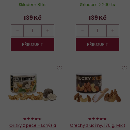
Skladem 81 ks
Skladem > 200 ks
139 Kč
139 Kč
−
+
−
+
PŘIKOUPIT
PŘIKOUPIT
Do
D
oblíbených
o
92%
94%
Oříšky z pece - Lanýž a
Ořechy z udírny, 170 g, Mixit