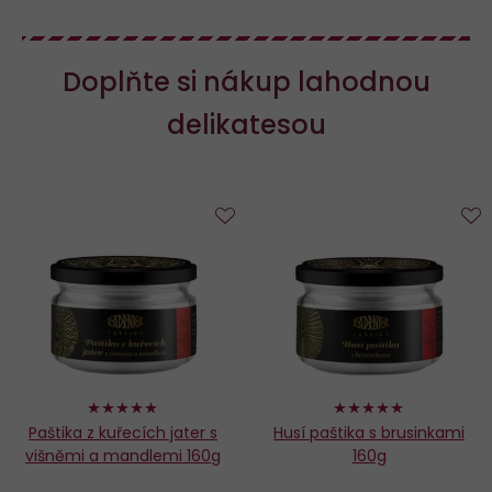
Doplňte si nákup lahodnou
delikatesou
Do
D
oblíbených
o
96%
98%
Paštika z kuřecích jater s
Husí paštika s brusinkami
višněmi a mandlemi 160g
160g