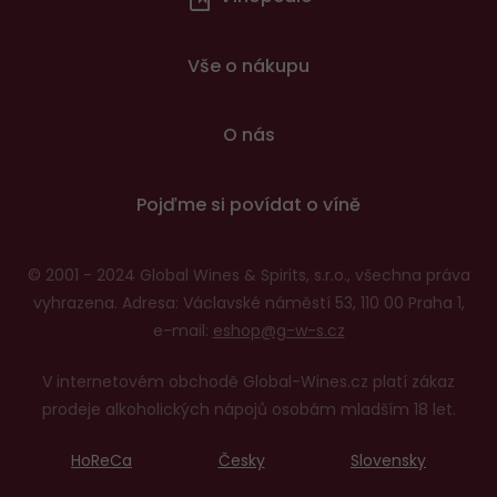
v
patičce
Vše o nákupu
O nás
Pojďme si povídat o víně
© 2001 - 2024 Global Wines & Spirits, s.r.o., všechna práva
vyhrazena. Adresa: Václavské náměstí 53, 110 00 Praha 1,
e-mail:
eshop@g-w-s.cz
V internetovém obchodě Global-Wines.cz platí zákaz
prodeje alkoholických nápojů osobám mladším 18 let.
HoReCa
Česky
Slovensky