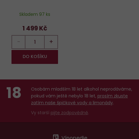
Skladem 97 ks
1 499 Kč
−
+
DO KOŠÍKU
18
Osobám mladším 18 let alkohol neprodáváme,
pokud vám ještě nebylo 18 let,
prosím zkuste
zatím naše špičkové vody a limonády
.
Vy starší
pijte zodpovědně
.
Menu
Vínopedie