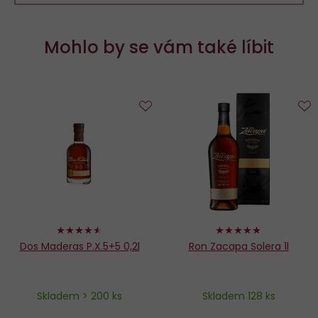
Mohlo by se vám také líbit
Do
D
oblíbených
o
90%
96%
Dos Maderas P.X.5+5 0,2l
Ron Zacapa Solera 1l
Skladem > 200 ks
Skladem 128 ks