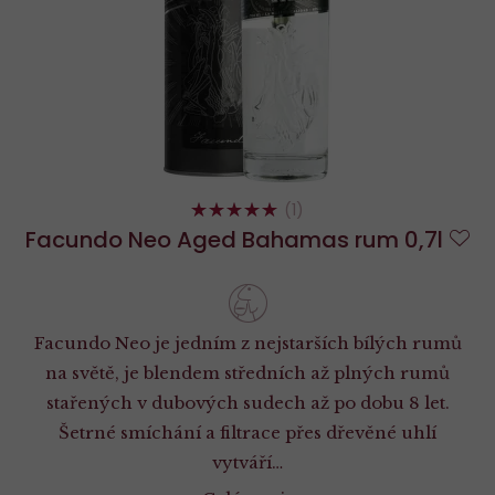
100%
(1)
Facundo Neo Aged Bahamas rum 0,7l
D
ob
Facundo Neo je jedním z nejstarších bílých rumů
na světě, je blendem středních až plných rumů
stařených v dubových sudech až po dobu 8 let.
Šetrné smíchání a filtrace přes dřevěné uhlí
vytváří…