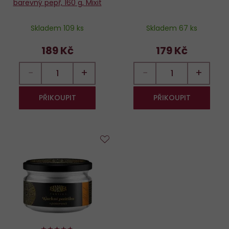
barevný pepř, 160 g, Mixit
Skladem 109 ks
Skladem 67 ks
189 Kč
179 Kč
−
+
−
+
PŘIKOUPIT
PŘIKOUPIT
Do
oblíbených
94%