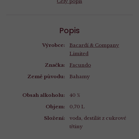
Celý popis
Popis
Výrobce:
Bacardí & Company
Limited
Značka:
Facundo
Země původu:
Bahamy
Vlastnosti
Obsah alkoholu:
40 %
Objem:
0,70 L
Složení:
voda, destilát z cukrové
třtiny