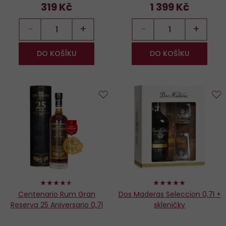
319 Kč
1 399 Kč
−
+
−
+
DO KOŠÍKU
DO KOŠÍKU
Do
D
oblíbených
o
90%
100%
Centenario Rum Gran
Dos Maderas Seleccion 0,7l +
Reserva 25 Aniversario 0,7l
skleničky