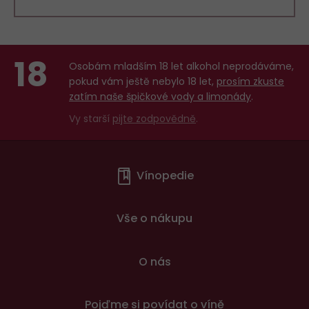
18
Osobám mladším 18 let alkohol neprodáváme,
pokud vám ještě nebylo 18 let,
prosím zkuste
zatím naše špičkové vody a limonády
.
Vy starší
pijte zodpovědně
.
Menu
Vínopedie
v
patičce
Vše o nákupu
O nás
Pojďme si povídat o víně