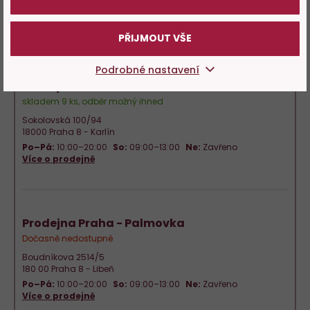
Po–Pá:
10:00–20:00
So:
09:00–13:00
Ne:
Zavřeno
Více o prodejně
PŘIJMOUT VŠE
Podrobné nastavení
Prodejna Praha - Karlín
skladem 9 ks, odběr možný ihned
Sokolovská 100/94
18000 Praha 8 - Karlín
Po–Pá:
10:00–20:00
So:
09:00–13:00
Ne:
Zavřeno
Více o prodejně
Prodejna Praha - Palmovka
Dočasně nedostupné
Boudníkova 2514/5
180 00 Praha 8 - Libeň
Po–Pá:
10:00–20:00
So:
09:00–13:00
Ne:
Zavřeno
Více o prodejně