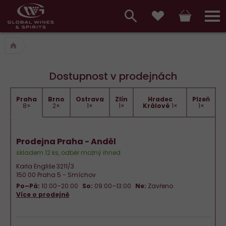
Hlavní
menu,
Vyhledávání
Košík
Přihláš
Oblíbené
košík,
a
hlavní
vyhledávání,
menu
Dostupnost v prodejnách
přihlášení
Praha
Brno
Ostrava
Zlín
Hradec
Plzeň
8×
2×
1×
1×
Králové
1×
1×
Prodejna Praha - Anděl
skladem 12 ks, odběr možný ihned
Karla Engliše 3211/3
150 00 Praha 5 - Smíchov
Po–Pá:
10:00–20:00
So:
09:00–13:00
Ne:
Zavřeno
Více o prodejně