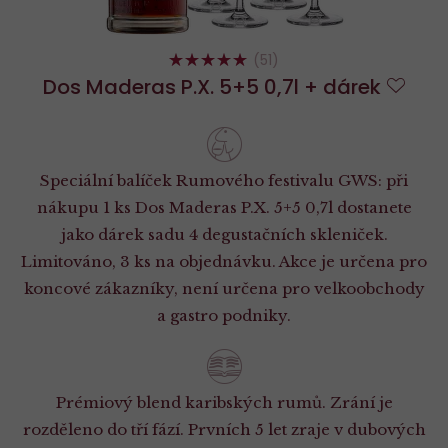
98%
(51)
Dos Maderas P.X. 5+5 0,7l + dárek
Do
oblí
Speciální balíček Rumového festivalu GWS: při
nákupu 1 ks Dos Maderas P.X. 5+5 0,7l dostanete
jako dárek sadu 4 degustačních skleniček.
Limitováno, 3 ks na objednávku. Akce je určena pro
koncové zákazníky, není určena pro velkoobchody
a gastro podniky.
Prémiový blend karibských rumů. Zrání je
rozděleno do tří fází. Prvních 5 let zraje v dubových