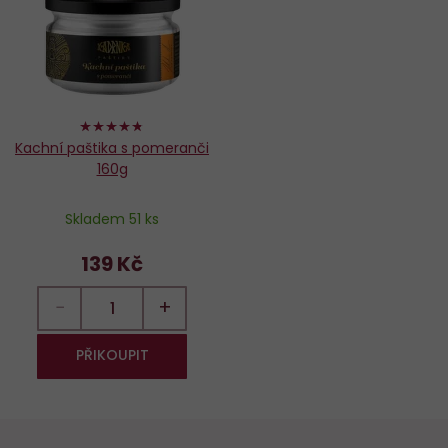
oblíbených
94%
Kachní paštika s pomeranči
160g
Skladem 51 ks
139 Kč
−
+
PŘIKOUPIT