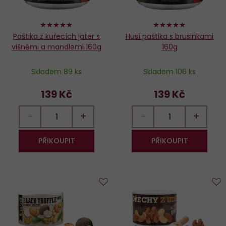
96%
98%
Paštika z kuřecích jater s
Husí paštika s brusinkami
višněmi a mandlemi 160g
160g
Skladem 89 ks
Skladem 106 ks
139 Kč
139 Kč
−
+
−
+
PŘIKOUPIT
PŘIKOUPIT
Do
D
oblíbených
o