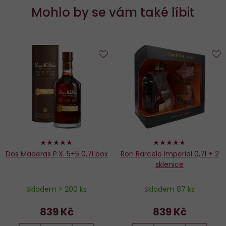
Mohlo by se vám také líbit
Do
D
oblíbených
o
98%
98%
Dos Maderas P.X. 5+5 0,7l box
Ron Barcelo Imperial 0,7l + 2
sklenice
Skladem > 200 ks
Skladem 87 ks
839 Kč
839 Kč