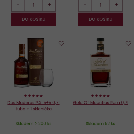
−
+
−
+
DO KOŠÍKU
DO KOŠÍKU
Do
D
oblíbených
o
100%
96%
Dos Maderas P.X. 5+5 0,7l
Gold Of Mauritius Rum 0,7l
tuba + 1 sklenička
Skladem > 200 ks
Skladem 52 ks