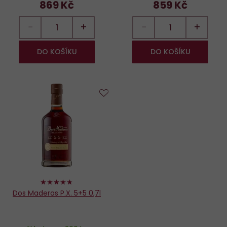
869 Kč
859 Kč
−
+
−
+
DO KOŠÍKU
DO KOŠÍKU
Do
oblíbených
94%
Dos Maderas P.X. 5+5 0,7l