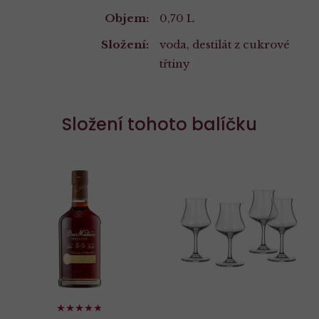
Vlastnosti
Objem:
0,70 L
Složení:
voda, destilát z cukrové
třtiny
Složení tohoto balíčku
94%