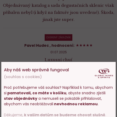
Objednávaný katalog a sada degustačních sklenic však
přibalen nebyl (i když na faktuře jsou uvedené). Škoda,
jinak jste super.
OVĚŘENÝ ZÁKAZNÍK
100%
Pavel Hudec
, hodnocení:
01.07.2025
Luxusní chuť
Aby náš web správně fungoval
DALŠÍCH 49 HODNOCENÍ
(souhlas s cookies)
Proč potřebujeme váš souhlas? Například k tomu, abychom
si
pamatovali, co máte v košíku
, abyste snadno zjistili
Vstupujete na stránky
stav objednávky
a nemuseli se pokaždé přihlašovat,
s prodejem alkoholu. Prosím
abychom vás neobtěžovali
nevhodnou reklamou
.
potvrďte, že Vám již bylo 18 let.
Děkujeme,
k vašim datům se budeme chovat slušně
.