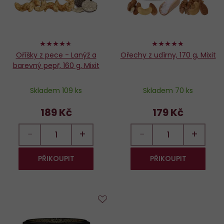
92%
94%
Oříšky z pece - Lanýž a
Ořechy z udírny, 170 g, Mixit
barevný pepř, 160 g, Mixit
Skladem 109 ks
Skladem 70 ks
189 Kč
179 Kč
−
+
−
+
PŘIKOUPIT
PŘIKOUPIT
Do