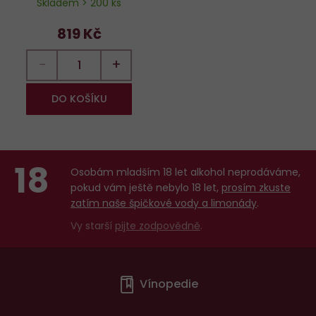
Skladem > 200 ks
819 Kč
−
+
DO KOŠÍKU
18
Osobám mladším 18 let alkohol neprodáváme,
pokud vám ještě nebylo 18 let,
prosím zkuste
zatím naše špičkové vody a limonády
.
Vy starší
pijte zodpovědně
.
Menu
Vínopedie
v