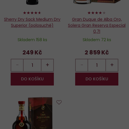
92%
80%
Sherry Dry Sack Medium Dry
Gran Duque de Alba Oro,
Superior (polosuché)
Solera Gran Reserva Especial
0,7l
Skladem 158 ks
Skladem 72 ks
249 Kč
2 859 Kč
−
+
−
+
DO KOŠÍKU
DO KOŠÍKU
Do
oblíbených