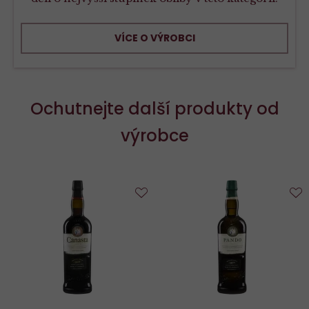
VÍCE O VÝROBCI
Ochutnejte další produkty od
výrobce
Do
D
oblíbených
o