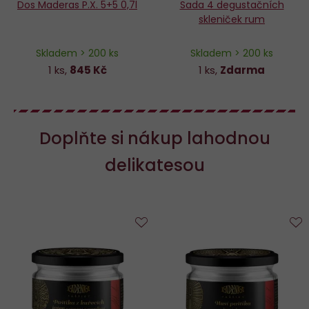
Dos Maderas P.X. 5+5 0,7l
Sada 4 degustačních
skleniček rum
Skladem > 200 ks
Skladem > 200 ks
1 ks,
845 Kč
1 ks,
Zdarma
Doplňte si nákup lahodnou
delikatesou
Do
D
oblíbených
o