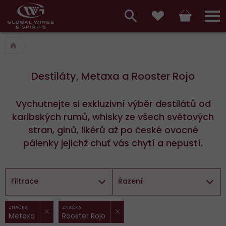
Hlavní
menu,
Vyhledávání
Košík
Přihláš
Oblíbené
košík,
a
hlavní
vyhledávání,
menu
Destiláty, Metaxa a Rooster Rojo
přihlášení
Vychutnejte si exkluzivní výběr destilátů od
karibských rumů, whisky ze všech světových
stran, ginů, likérů až po české ovocné
pálenky jejichž chuť vás chytí a nepustí.
Filtrace
Řazení
ZRUŠIT FILTR
ZRUŠIT FILTR
Vybrané
ZNAČKA
ZNAČKA
Metaxa
Rooster Rojo
filtry: