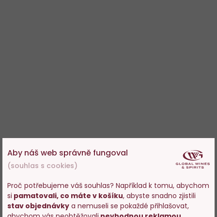
Aby náš web správně fungoval
(souhlas s cookies)
Proč potřebujeme váš souhlas? Například k tomu, abychom
si
pamatovali, co máte v košíku
, abyste snadno zjistili
Vstupujete na stránky
stav objednávky
a nemuseli se pokaždé přihlašovat,
s prodejem alkoholu. Prosím
abychom vás neobtěžovali
nevhodnou reklamou
.