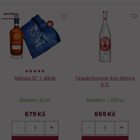
Novinka
Do
D
oblíbených
o
100%
Metaxa 12* + dárek
Tequila Rooster Rojo Blanco
0,7L
Skladem 43 ks
Skladem > 200 ks
679 Kč
669 Kč
−
+
−
+