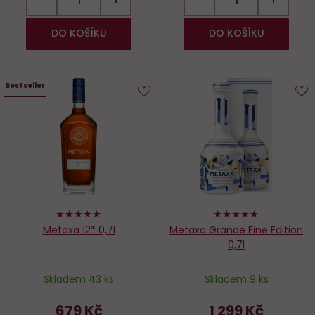
DO KOŠÍKU
DO KOŠÍKU
Bestseller
Do
D
oblíbených
o
98%
100%
Metaxa 12* 0,7l
Metaxa Grande Fine Edition
0,7l
Skladem 43 ks
Skladem 9 ks
679 Kč
1 299 Kč