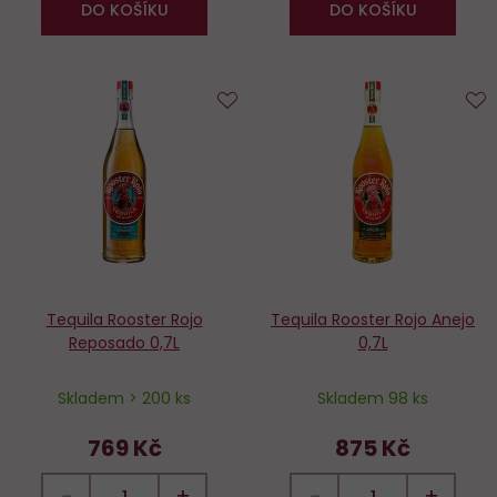
DO KOŠÍKU
DO KOŠÍKU
Do
D
oblíbených
o
Tequila Rooster Rojo
Tequila Rooster Rojo Anejo
Reposado 0,7L
0,7L
Skladem > 200 ks
Skladem 98 ks
769 Kč
875 Kč
−
+
−
+