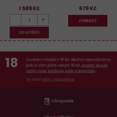
1 589 Kč
679 Kč
−
+
ZOBRAZIT
DO KOŠÍKU
18
Osobám mladším 18 let alkohol neprodáváme,
pokud vám ještě nebylo 18 let,
prosím zkuste
zatím naše špičkové vody a limonády
.
Vy starší
pijte zodpovědně
.
Menu
Vínopedie
v
patičce