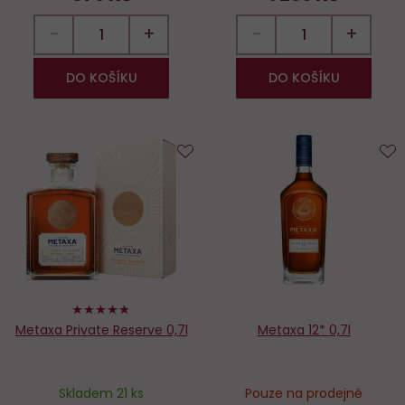
−
+
−
+
DO KOŠÍKU
DO KOŠÍKU
Do
D
oblíbených
o
96%
Metaxa Private Reserve 0,7l
Metaxa 12* 0,7l
Skladem 21 ks
Pouze na prodejně