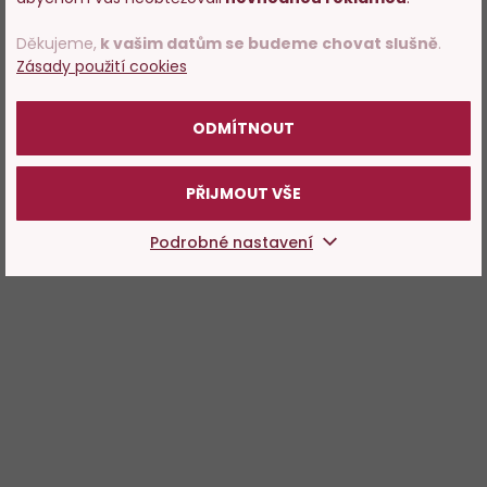
potvrďte, že Vám již bylo 18 let.
Děkujeme,
k vašim datům se budeme chovat slušně
.
Zásady použití cookies
POTVRZUJI
ODMÍTNOUT
PŘIJMOUT VŠE
Podrobné nastavení