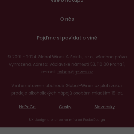
Vše o nákupu
O nás
Pojďme si povídat o víně
© 2001 - 2024 Global Wines & Spirits, s.r.o., všechna práva
vyhrazena. Adresa: Václavské náměstí 53, 110 00 Praha 1,
e-mail:
eshop@g-w-s.cz
V internetovém obchodě Global-Wines.cz platí zákaz
prodeje alkoholických nápojů osobám mladším 18 let.
HoReCa
Česky
Slovensky
UX design
a
e-shop na míru
od
PeckaDesign