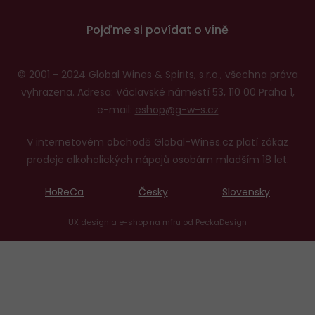
Pojďme si povídat o víně
© 2001 - 2024 Global Wines & Spirits, s.r.o., všechna práva
vyhrazena. Adresa: Václavské náměstí 53, 110 00 Praha 1,
e-mail:
eshop@g-w-s.cz
V internetovém obchodě Global-Wines.cz platí zákaz
prodeje alkoholických nápojů osobám mladším 18 let.
HoReCa
Česky
Slovensky
UX design
a
e-shop na míru
od
PeckaDesign