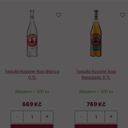
Do
D
oblíbených
o
Tequila Rooster Rojo Blanco
Tequila Rooster Rojo
0,7L
Reposado 0,7L
Skladem > 200 ks
Skladem > 200 ks
669 Kč
769 Kč
−
+
−
+