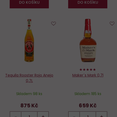
DO KOŠÍKU
DO KOŠÍKU
Do
D
oblíbených
o
96%
Tequila Rooster Rojo Anejo
Maker´s Mark 0,7l
0,7L
Skladem 98 ks
Skladem 185 ks
875 Kč
659 Kč
−
+
−
+