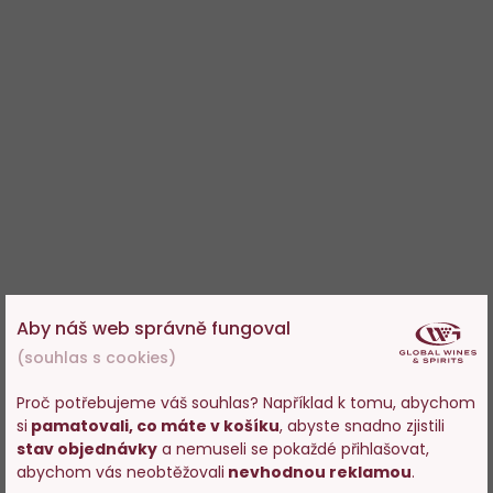
Aby náš web správně fungoval
(souhlas s cookies)
Proč potřebujeme váš souhlas? Například k tomu, abychom
si
pamatovali, co máte v košíku
, abyste snadno zjistili
Vstupujete na stránky
stav objednávky
a nemuseli se pokaždé přihlašovat,
s prodejem alkoholu. Prosím
abychom vás neobtěžovali
nevhodnou reklamou
.
potvrďte, že Vám již bylo 18 let.