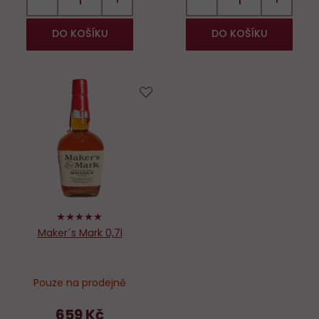
DO KOŠÍKU
DO KOŠÍKU
Do
oblíbených
100%
Maker´s Mark 0,7l
Pouze na prodejně
659 Kč