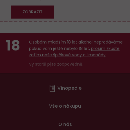
ZOBRAZIT
18
Osobám mladším 18 let alkohol neprodáváme,
pokud vám ještě nebylo 18 let,
prosím zkuste
zatím naše špičkové vody a limonády
.
Vy starší
pijte zodpovědně
.
Menu
Vínopedie
v
patičce
Vše o nákupu
O nás