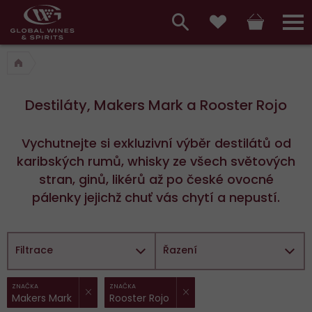
Hlavní
menu,
Vyhledávání
Košík
Přihláš
Oblíbené
košík,
a
hlavní
vyhledávání,
menu
Destiláty, Makers Mark a Rooster Rojo
přihlášení
Vychutnejte si exkluzivní výběr destilátů od
karibských rumů, whisky ze všech světových
stran, ginů, likérů až po české ovocné
pálenky jejichž chuť vás chytí a nepustí.
Filtrace
Řazení
ZRUŠIT FILTR
ZRUŠIT FILTR
Vybrané
ZNAČKA
ZNAČKA
Makers Mark
Rooster Rojo
filtry: