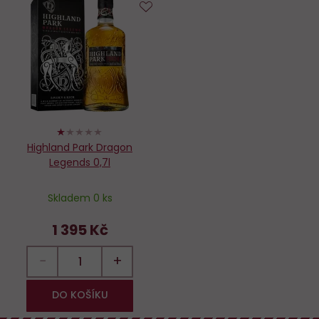
Do
oblíbených
20%
Highland Park Dragon
Legends 0,7l
Skladem 0 ks
1 395 Kč
−
+
DO KOŠÍKU