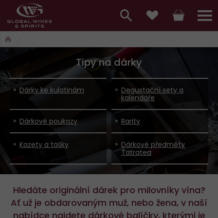
Hlavní
menu,
Vyhledávání
Košík
Přihláš
Oblíbené
košík,
a
hlavní
Tipy na dárky
vyhledávání,
menu
přihlášení
Dárky ke kulatinám
Degustační sety a
kalendáře
Dárkové poukazy
Rarity
Kazety a tašky
Dárkové předměty
Tatratea
Hledáte originální dárek pro milovníky vína?
Ať už je obdarovaným muž, nebo žena, v naší
nabídce najdete dárkové balíčky, kterými je