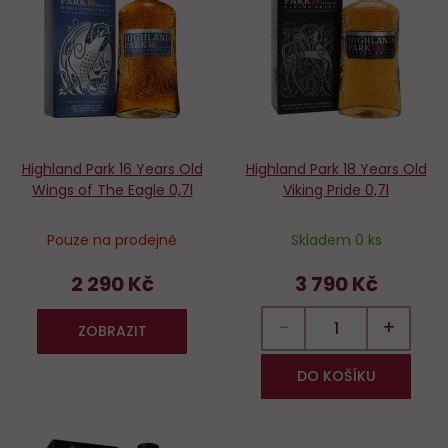
oblíbených
o
Highland Park 16 Years Old
Highland Park 18 Years Old
Wings of The Eagle 0,7l
Viking Pride 0,7l
Pouze na prodejně
Skladem 0 ks
2 290 Kč
3 790 Kč
−
+
ZOBRAZIT
DO KOŠÍKU