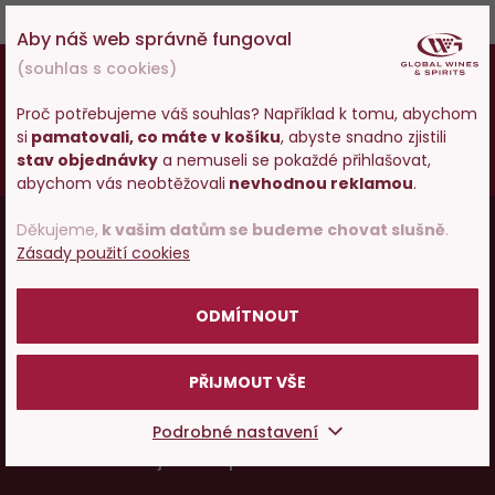
Aby náš web správně fungoval
18
(souhlas s cookies)
Osobám mladším 18 let alkohol neprodáváme,
pokud vám ještě nebylo 18 let,
prosím zkuste
Proč potřebujeme váš souhlas? Například k tomu, abychom
zatím naše špičkové vody a limonády
.
si
pamatovali, co máte v košíku
, abyste snadno zjistili
Vstupujete na stránky
stav objednávky
a nemuseli se pokaždé přihlašovat,
Vy starší
pijte zodpovědně
.
s prodejem alkoholu. Prosím
abychom vás neobtěžovali
nevhodnou reklamou
.
potvrďte, že Vám již bylo 18 let.
Menu
Děkujeme,
k vašim datům se budeme chovat slušně
.
Vínopedie
Zásady použití cookies
v
POTVRZUJI
patičce
ODMÍTNOUT
Vše o nákupu
PŘIJMOUT VŠE
O nás
Podrobné nastavení
Pojďme si povídat o víně