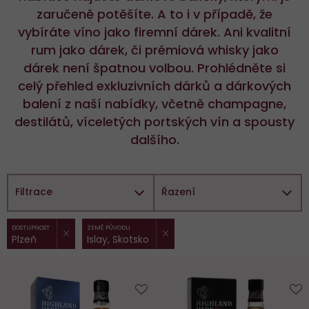
zaručeně potěšíte. A to i v případě, že
vybíráte víno jako firemní dárek. Ani kvalitní
rum jako dárek, či prémiová whisky jako
dárek není špatnou volbou. Prohlédněte si
celý přehled exkluzivních dárků a dárkových
balení z naší nabídky, včetně champagne,
destilátů, víceletých portských vín a spousty
dalšího.
Filtrace
Řazení
ZRUŠIT FILTR
ZRUŠIT FILTR
Vybrané
DOSTUPNOST
ZEMĚ PŮVODU
Plzeň
Islay, Skotsko
filtry:
Do
D