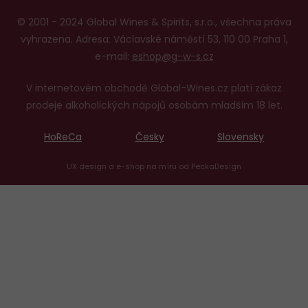
© 2001 - 2024 Global Wines & Spirits, s.r.o., všechna práva
vyhrazena. Adresa: Václavské náměstí 53, 110 00 Praha 1,
e-mail:
eshop@g-w-s.cz
V internetovém obchodě Global-Wines.cz platí zákaz
prodeje alkoholických nápojů osobám mladším 18 let.
HoReCa
Česky
Slovensky
UX design
a
e-shop na míru
od
PeckaDesign