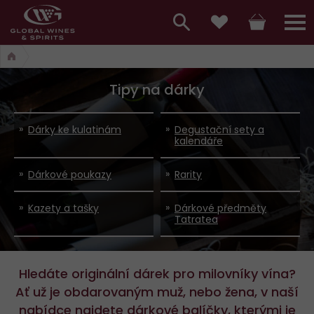
Hlavní
menu,
Vyhledávání
Košík
Přihláš
Oblíbené
košík,
a
hlavní
Tipy na dárky
vyhledávání,
menu
přihlášení
Dárky ke kulatinám
Degustační sety a
kalendáře
Dárkové poukazy
Rarity
Kazety a tašky
Dárkové předměty
Tatratea
Hledáte originální dárek pro milovníky vína?
Ať už je obdarovaným muž, nebo žena, v naší
nabídce najdete dárkové balíčky, kterými je