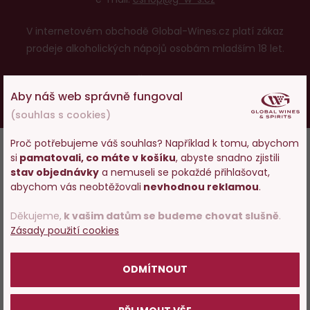
V internetovém obchodě Global-Wines.cz platí zákaz
prodeje alkoholických nápojů osobám mladším 18 let.
HoReCa
Česky
Slovensky
Aby náš web správně fungoval
UX design
a
e-shop na míru
od
PeckaDesign
(souhlas s cookies)
Proč potřebujeme váš souhlas? Například k tomu, abychom
si
pamatovali, co máte v košíku
, abyste snadno zjistili
Vstupujete na stránky
stav objednávky
a nemuseli se pokaždé přihlašovat,
s prodejem alkoholu. Prosím
abychom vás neobtěžovali
nevhodnou reklamou
.
potvrďte, že Vám již bylo 18 let.
Děkujeme,
k vašim datům se budeme chovat slušně
.
Zásady použití cookies
POTVRZUJI
ODMÍTNOUT