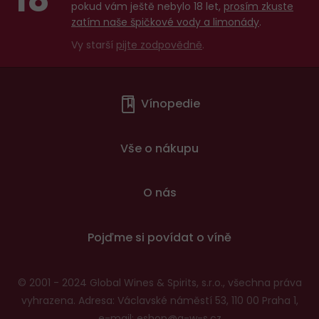
pokud vám ještě nebylo 18 let,
prosím zkuste
zatím naše špičkové vody a limonády
.
Vy starší
pijte zodpovědně
.
Menu
Vínopedie
v
patičce
Vše o nákupu
O nás
Pojďme si povídat o víně
© 2001 - 2024 Global Wines & Spirits, s.r.o., všechna práva
vyhrazena. Adresa: Václavské náměstí 53, 110 00 Praha 1,
e-mail:
eshop@g-w-s.cz