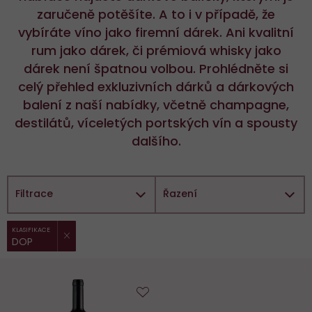
zaručeně potěšíte. A to i v případě, že
vybíráte víno jako firemní dárek. Ani kvalitní
rum jako dárek, či prémiová whisky jako
dárek není špatnou volbou. Prohlédněte si
celý přehled exkluzivních dárků a dárkových
balení z naší nabídky, včetně champagne,
destilátů, víceletých portských vín a spousty
dalšího.
Filtrace
Řazení
ZRUŠIT FILTR
Vybrané
KLASIFIKACE
DOP
filtry:
Do