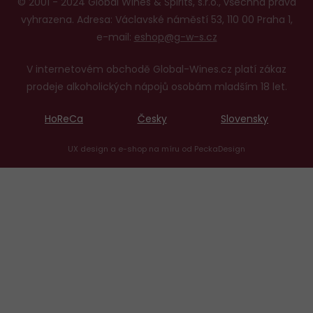
© 2001 - 2024 Global Wines & Spirits, s.r.o., všechna práva
vyhrazena. Adresa: Václavské náměstí 53, 110 00 Praha 1,
e-mail:
eshop@g-w-s.cz
V internetovém obchodě Global-Wines.cz platí zákaz
prodeje alkoholických nápojů osobám mladším 18 let.
HoReCa
Česky
Slovensky
UX design
a
e-shop na míru
od
PeckaDesign