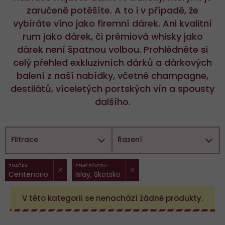
zaručeně potěšíte. A to i v případě, že
vybíráte víno jako firemní dárek. Ani kvalitní
rum jako dárek, či prémiová whisky jako
dárek není špatnou volbou. Prohlédněte si
celý přehled exkluzivních dárků a dárkových
balení z naší nabídky, včetně champagne,
destilátů, víceletých portských vín a spousty
dalšího.
Filtrace
Řazení
ZRUŠIT FILTR
ZRUŠIT FILTR
Vybrané
ZNAČKA
ZEMĚ PŮVODU
Centenario
Islay, Skotsko
filtry:
V této kategorii se nenachází žádné produkty.