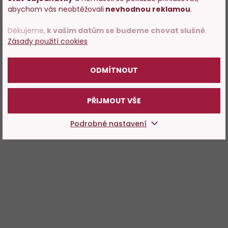
s prodejem alkoholu. Prosím
abychom vás neobtěžovali
nevhodnou reklamou
.
potvrďte, že Vám již bylo 18 let.
Děkujeme,
k vašim datům se budeme chovat slušně
.
Zásady použití cookies
POTVRZUJI
ODMÍTNOUT
PŘIJMOUT VŠE
Podrobné nastavení