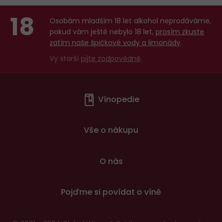
18
Osobám mladším 18 let alkohol neprodáváme,
pokud vám ještě nebylo 18 let,
prosím zkuste
zatím naše špičkové vody a limonády
.
Vy starší
pijte zodpovědně
.
Menu
Vínopedie
v
patičce
Vše o nákupu
O nás
Pojďme si povídat o víně