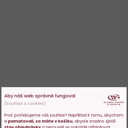
Aby náš web správně fungoval
(souhlas s cookies)
Proč potřebujeme váš souhlas? Například k tomu, abychom
si
pamatovali, co máte v košíku
, abyste snadno zjistili
Vstupujete na stránky
stav objednávky
a nemuseli se pokaždé přihlašovat,