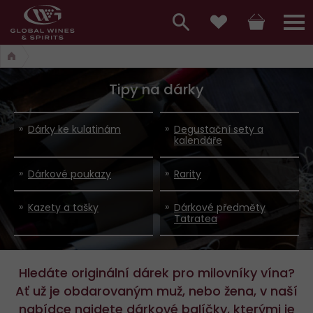
Hlavní
menu,
Vyhledávání
Košík
Přihláš
Oblíbené
košík,
a
hlavní
Tipy na dárky
vyhledávání,
menu
přihlášení
Dárky ke kulatinám
Degustační sety a
kalendáře
Dárkové poukazy
Rarity
Kazety a tašky
Dárkové předměty
Tatratea
Hledáte originální dárek pro milovníky vína?
Ať už je obdarovaným muž, nebo žena, v naší
nabídce najdete dárkové balíčky, kterými je