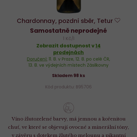
Chardonnay, pozdní sběr, Tetur
Do
Samostatně neprodejné
oblíbe
1 Kč/l
Zobrazit dostupnost v
14
prodejnách
Doručení:
11. 8.
v Praze,
12. 8.
po celé ČR,
13. 8.
ve výdejních místech Zásilkovny
Skladem 98 ks
Kód produktu: B95706
Víno žlutozelené barvy, má jemnou a kořenitou
chuť, ve které se objevují ovocné a minerální tóny,
v závěru s dotekem žlutého melounu a pikantní