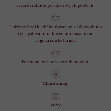
svěží kyselinou po citrusových plodech.
Dobře se hodí k lehčím úpravam sladkovodních
ryb, grilovanímu kuřecímu masu nebo
vegetarianské terině.
Fermentace v nerezových tancích.
Chardonnay
2022