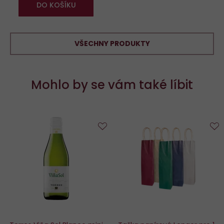
DO KOŠÍKU
VŠECHNY PRODUKTY
Mohlo by se vám také líbit
Do
D
oblíbených
o