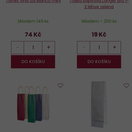
Torres Viňa Sol Blanco mini
Taška papírová Longer pro 1-
2 láhve zelená
Skladem 149 ks
Skladem > 200 ks
74 Kč
19 Kč
−
+
−
+
DO KOŠÍKU
DO KOŠÍKU
Do
D
oblíbených
o