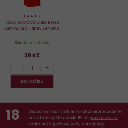
76%
Taška papírová Glass Rosso
Lamino pro 1 láhev červená
Skladem > 200 ks
39 Kč
−
+
DO KOŠÍKU
18
Osobám mladším 18 let alkohol neprodáváme,
pokud vám ještě nebylo 18 let,
prosím zkuste
zatím naše špičkové vody a limonády
.