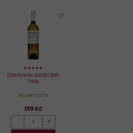
Do
oblíbených
96%
Chardonnay, pozdní sběr,
Tetur
Skladem 120 ks
199 Kč
−
+