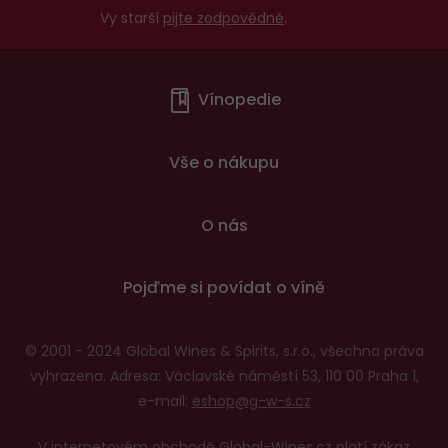
Vy starší
pijte zodpovědně
.
Menu
Vínopedie
v
patičce
Vše o nákupu
O nás
Pojďme si povídat o víně
© 2001 - 2024 Global Wines & Spirits, s.r.o., všechna práva
vyhrazena. Adresa: Václavské náměstí 53, 110 00 Praha 1,
e-mail:
eshop@g-w-s.cz
V internetovém obchodě Global-Wines.cz platí zákaz