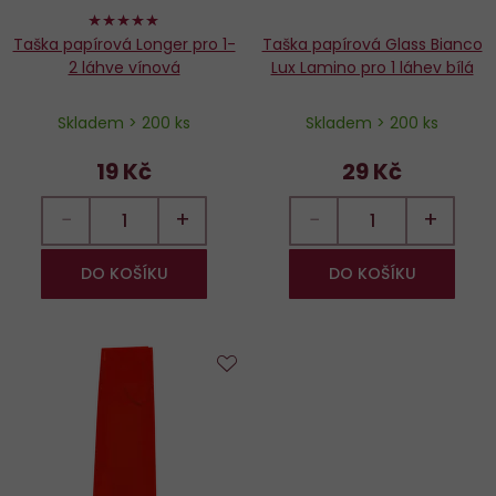
100%
Taška papírová Longer pro 1-
Taška papírová Glass Bianco
2 láhve vínová
Lux Lamino pro 1 láhev bílá
Skladem > 200 ks
Skladem > 200 ks
19 Kč
29 Kč
−
+
−
+
DO KOŠÍKU
DO KOŠÍKU
Do
oblíbených