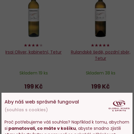
oblíbených
o
84%
94%
Irsai Oliver, kabinetní, Tetur
Rulandské šedé, pozdní sběr,
Tetur
Skladem 19 ks
Skladem 38 ks
199 Kč
199 Kč
−
+
−
+
Aby náš web správně fungoval
(souhlas s cookies)
DO KOŠÍKU
DO KOŠÍKU
Proč potřebujeme váš souhlas? Například k tomu, abychom
si
pamatovali, co máte v košíku
, abyste snadno zjistili
Vstupujete na stránky