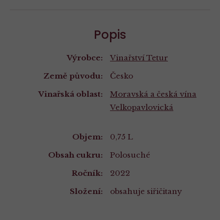
Popis
Výrobce:
Vinařství Tetur
Země původu:
Česko
Vinařská oblast:
Moravská a česká vína
Velkopavlovická
Vlastnosti
Objem:
0,75 L
Obsah cukru:
Polosuché
Ročník:
2022
Složení:
obsahuje siřičitany