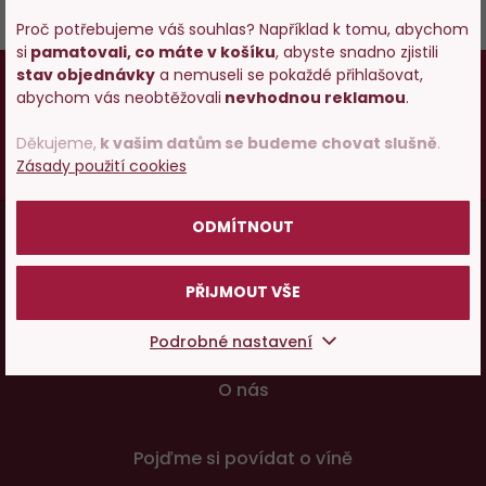
Proč potřebujeme váš souhlas? Například k tomu, abychom
si
pamatovali, co máte v košíku
, abyste snadno zjistili
Vstupujete na stránky
18
stav objednávky
a nemuseli se pokaždé přihlašovat,
Osobám mladším 18 let alkohol neprodáváme,
s prodejem alkoholu. Prosím
abychom vás neobtěžovali
nevhodnou reklamou
.
pokud vám ještě nebylo 18 let,
prosím zkuste
potvrďte, že Vám již bylo 18 let.
zatím naše špičkové vody a limonády
.
Děkujeme,
k vašim datům se budeme chovat slušně
.
Zásady použití cookies
Vy starší
pijte zodpovědně
.
POTVRZUJI
Menu
ODMÍTNOUT
Vínopedie
v
PŘIJMOUT VŠE
patičce
Vše o nákupu
Podrobné nastavení
O nás
Pojďme si povídat o víně