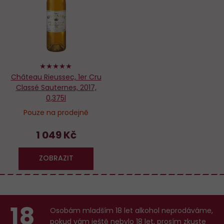
oblíbených
100%
Château Rieussec, 1er Cru
Classé Sauternes, 2017,
0,375l
Pouze na prodejně
1 049 Kč
ZOBRAZIT
Odrůdy
18
Albariño
Osobám mladším 18 let alkohol neprodáváme,
pokud vám ještě nebylo 18 let,
prosím zkuste