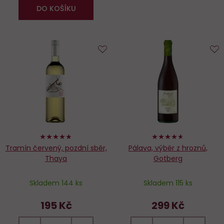
DO KOŠÍKU
Do
D
oblíbených
o
94%
92%
Tramín červený, pozdní sběr,
Pálava, výběr z hroznů,
Thaya
Gotberg
Skladem 144 ks
Skladem 115 ks
195 Kč
299 Kč