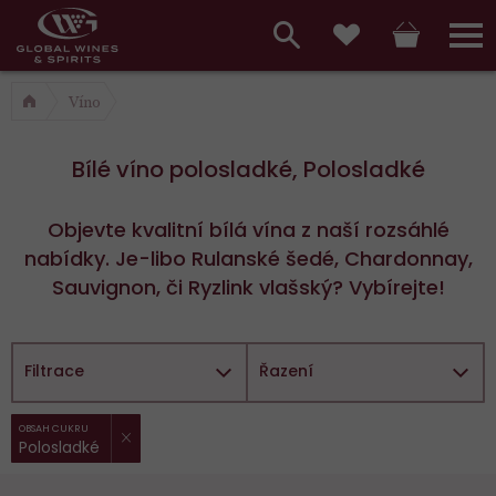
Hlavní
menu,
Vyhledávání
Košík
Přihláš
Oblíbené
košík,
a
Víno
hlavní
vyhledávání,
menu
Bílé víno polosladké, Polosladké
přihlášení
Objevte kvalitní bílá vína z naší rozsáhlé
nabídky. Je-libo Rulanské šedé, Chardonnay,
Sauvignon, či Ryzlink vlašský? Vybírejte!
Filtrace
Řazení
ZRUŠIT FILTR
Vybrané
OBSAH CUKRU
Polosladké
filtry: