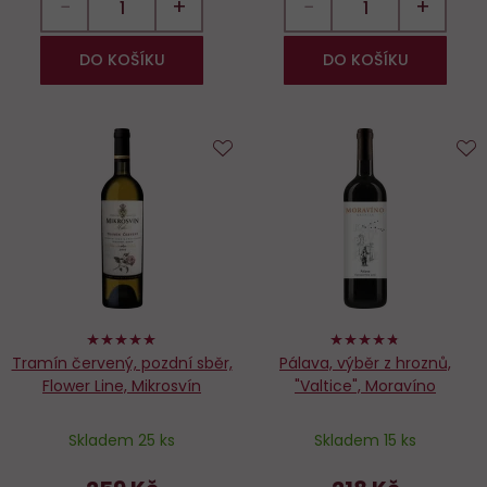
−
+
−
+
DO KOŠÍKU
DO KOŠÍKU
Do
D
oblíbených
o
98%
94%
Tramín červený, pozdní sběr,
Pálava, výběr z hroznů,
Flower Line, Mikrosvín
"Valtice", Moravíno
Skladem 25 ks
Skladem 15 ks