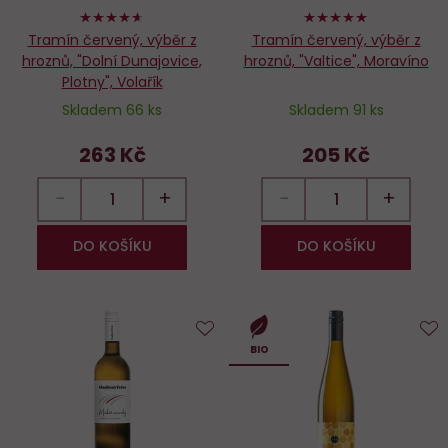
92%
100%
Tramín červený, výběr z
Tramín červený, výběr z
hroznů, "Dolní Dunajovice,
hroznů, "Valtice", Moravíno
Plotny", Volařík
Skladem 66 ks
Skladem 91 ks
263 Kč
205 Kč
−
+
−
+
DO KOŠÍKU
DO KOŠÍKU
Do
D
BIO
oblíbených
o