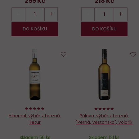
259 Kč
218 Kč
−
+
−
+
DO KOŠÍKU
DO KOŠÍKU
Do
D
oblíbených
o
96%
100%
Hibernal, výběr z hroznů,
Pálava, výběr z hroznů,
Tetur
"Perná, Věstonsko", Volařík
Skladem 56 ks
Skladem 121 ks