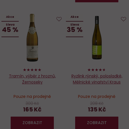
Akce
Akce
Sleva
Sleva
Do
D
45 %
35 %
oblíbených
o
100%
92%
Tramín, výběr z hroznů,
Ryzlink rýnský, polosladké,
Žernoseky
Mělnické vinařství Kraus
Pouze na prodejně
Pouze na prodejně
300 Kč
208 Kč
165 Kč
135 Kč
ZOBRAZIT
ZOBRAZIT