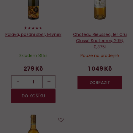
92%
Pálava, pozdní sběr, Mlýnek
Château Rieussec, 1er Cru
Classé Sauternes, 2016,
0,375l
Skladem 81 ks
Pouze na prodejně
279 Kč
1 049 Kč
−
+
ZOBRAZIT
DO KOŠÍKU
Do