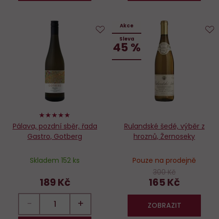
Akce
Sleva
Do
D
45 %
oblíbených
o
100%
Pálava, pozdní sběr, řada
Rulandské šedé, výběr z
Gastro, Gotberg
hroznů, Žernoseky
Skladem 152 ks
Pouze na prodejně
300 Kč
189 Kč
165 Kč
−
+
ZOBRAZIT