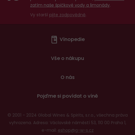
Aligoté
zatím naše špičkové vody a limonády
.
Ansonica
Vy starší
pijte zodpovědně
.
Arneis
Menu
Aurelius
Chardonnay
Vínopedie
v
Chenin
patičce
Blanc
Vše o nákupu
Cortese
Cuveé
O nás
bílé
Donauriesling
Pojďme si povídat o víně
Fiano
Gewürztraminer
© 2001 - 2024 Global Wines & Spirits, s.r.o., všechna práva
(Tramín
vyhrazena. Adresa: Václavské náměstí 53, 110 00 Praha 1,
červený)
e-mail:
eshop@g-w-s.cz