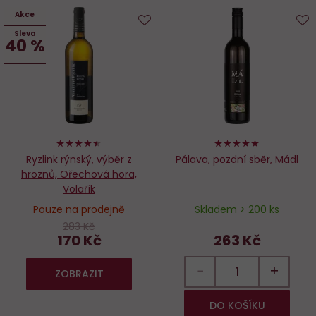
Akce
Sleva
Do
D
40 %
oblíbených
o
90%
100%
Ryzlink rýnský, výběr z
Pálava, pozdní sběr, Mádl
hroznů, Ořechová hora,
Volařík
Pouze na prodejně
Skladem > 200 ks
283 Kč
170 Kč
263 Kč
−
+
ZOBRAZIT
DO KOŠÍKU