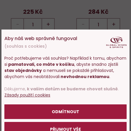
225 Kč
284 Kč
−
+
−
+
Aby náš web správně fungoval
DO KOŠÍKU
DO KOŠÍKU
(souhlas s cookies)
Proč potřebujeme váš souhlas? Například k tomu, abychom
Novinka
si
pamatovali, co máte v košíku
, abyste snadno zjistili
Vstupujete na stránky
Do
D
BIO
stav objednávky
a nemuseli se pokaždé přihlašovat,
s prodejem alkoholu. Prosím
abychom vás neobtěžovali
nevhodnou reklamou
.
oblíbených
o
potvrďte, že Vám již bylo 18 let.
Děkujeme,
k vašim datům se budeme chovat slušně
.
Zásady použití cookies
POTVRZUJI
ODMÍTNOUT
96%
Perlivé PIWI, Volařík
Saphira, výběr z hroznů,
Volařík
PŘIJMOUT VŠE