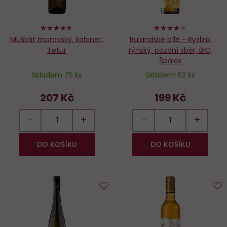
90%
80%
Muškát moravský, kabinet,
Rulandské bílé - Ryzlink
Tetur
rýnský, pozdní sběr, BIO,
Špalek
Skladem 75 ks
Skladem 52 ks
207 Kč
199 Kč
−
+
−
+
DO KOŠÍKU
DO KOŠÍKU
Do
D
oblíbených
o