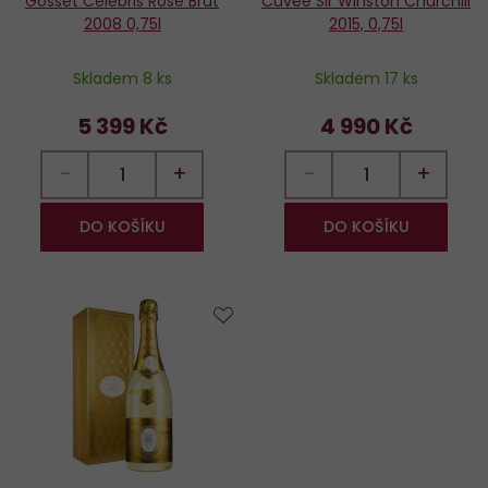
Gosset Celebris Rosé Brut
Cuvée Sir Winston Churchill
2008 0,75l
2015, 0,75l
Skladem 8 ks
Skladem 17 ks
5 399 Kč
4 990 Kč
−
+
−
+
DO KOŠÍKU
DO KOŠÍKU
Do
oblíbených