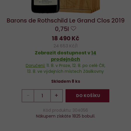
Barons de Rothschild Le Grand Clos 2019
0,75l
Do
18 490 Kč
oblíbených
24 653 Kč/l
Zobrazit dostupnost v
14
prodejnách
Doručení:
11. 8.
v Praze,
12. 8.
po celé ČR,
13. 8.
ve výdejních místech Zásilkovny
Skladem 8 ks
−
+
DO KOŠÍKU
Kód produktu: 304056
Nákupem získáte 1825 bobulí.