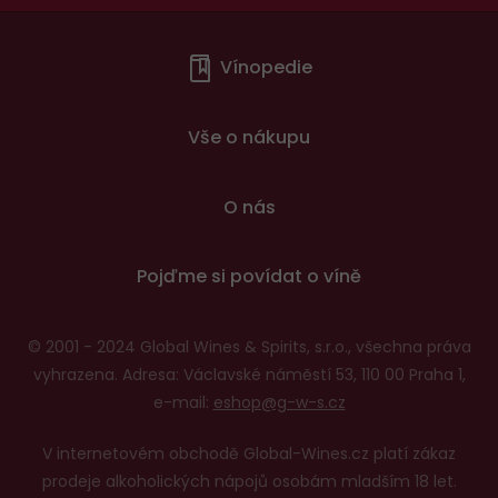
Menu
Vínopedie
v
patičce
Vše o nákupu
O nás
Pojďme si povídat o víně
© 2001 - 2024 Global Wines & Spirits, s.r.o., všechna práva
vyhrazena. Adresa: Václavské náměstí 53, 110 00 Praha 1,
e-mail:
eshop@g-w-s.cz
V internetovém obchodě Global-Wines.cz platí zákaz
prodeje alkoholických nápojů osobám mladším 18 let.