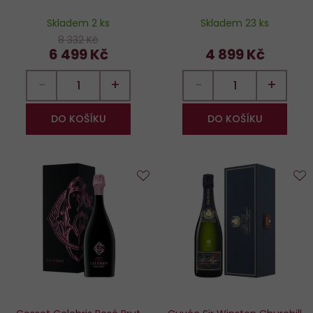
Skladem 2 ks
Skladem 23 ks
8 332 Kč
6 499 Kč
4 899 Kč
−
+
−
+
DO KOŠÍKU
DO KOŠÍKU
Do
D
oblíbených
o