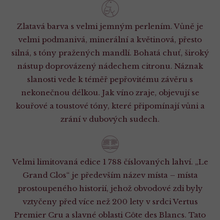
Zlatavá barva s velmi jemným perlením. Vůně je
velmi podmanivá, minerální a květinová, přesto
silná, s tóny pražených mandlí. Bohatá chuť, široký
nástup doprovázený nádechem citronu. Náznak
slanosti vede k téměř pepřovitému závěru s
nekonečnou délkou. Jak víno zraje, objevují se
kouřové a toustové tóny, které připomínají vůni a
zrání v dubových sudech.
Velmi limitovaná edice 1 788 číslovaných lahví. „Le
Grand Clos“ je především název místa – místa
prostoupeného historií, jehož obvodové zdi byly
vztyčeny před více než 200 lety v srdci Vertus
Premier Cru a slavné oblasti Côte des Blancs. Tato