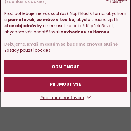
(souhlas s cookies)
Pojďme si povídat o víně
Proč potřebujeme váš souhlas? Například k tomu, abychom
si
pamatovali, co máte v košíku
, abyste snadno zjistili
© 2001 - 2024 Global Wines & Spirits, s.r.o., všechna práva
Vstupujete na stránky
stav objednávky
a nemuseli se pokaždé přihlašovat,
s prodejem alkoholu. Prosím
vyhrazena. Adresa: Václavské náměstí 53, 110 00 Praha 1,
abychom vás neobtěžovali
nevhodnou reklamou
.
potvrďte, že Vám již bylo 18 let.
e-mail:
eshop@g-w-s.cz
Děkujeme,
k vašim datům se budeme chovat slušně
.
Zásady použití cookies
V internetovém obchodě Global-Wines.cz platí zákaz
POTVRZUJI
prodeje alkoholických nápojů osobám mladším 18 let.
ODMÍTNOUT
HoReCa
Česky
Slovensky
PŘIJMOUT VŠE
UX design
a
e-shop na míru
od
PeckaDesign
Podrobné nastavení