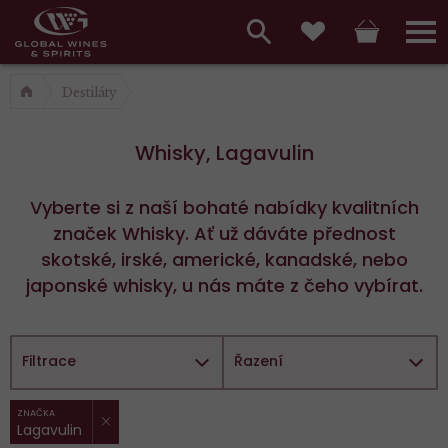
Hlavní
menu,
Vyhledávání
Košík
Přihláš
Oblíbené
košík,
a
Destiláty
hlavní
vyhledávání,
menu
Whisky, Lagavulin
přihlášení
Vyberte si z naší bohaté nabídky kvalitních
značek Whisky. Ať už dáváte přednost
skotské, irské, americké, kanadské, nebo
japonské whisky, u nás máte z čeho vybírat.
Filtrace
Řazení
ZRUŠIT FILTR
Vybrané
ZNAČKA
Lagavulin
filtry: