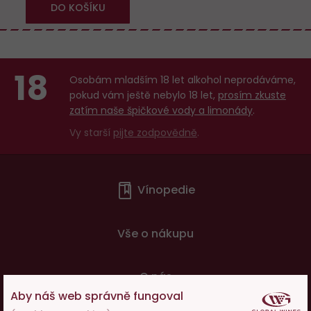
DO KOŠÍKU
18
Osobám mladším 18 let alkohol neprodáváme,
pokud vám ještě nebylo 18 let,
prosím zkuste
zatím naše špičkové vody a limonády
.
Vy starší
pijte zodpovědně
.
Menu
Vínopedie
v
patičce
Vše o nákupu
O nás
Aby náš web správně fungoval