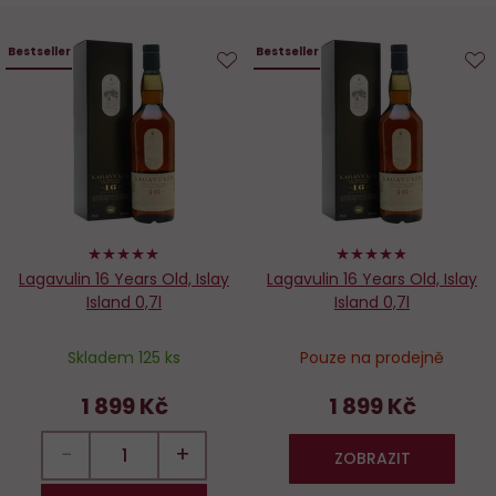
Bestseller
Bestseller
Do
D
oblíbených
o
100%
96%
Lagavulin 16 Years Old, Islay
Lagavulin 16 Years Old, Islay
Island 0,7l
Island 0,7l
Skladem 125 ks
Pouze na prodejně
1 899 Kč
1 899 Kč
−
+
ZOBRAZIT