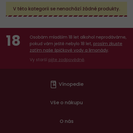
V této kategorii se nenachází žádné produkty.
18
Osobám mladším 18 let alkohol neprodáváme,
pokud vám ještě nebylo 18 let,
prosím zkuste
zatím naše špičkové vody a limonády
.
Vy starší
pijte zodpovědně
.
Menu
Vínopedie
v
patičce
Vše o nákupu
O nás