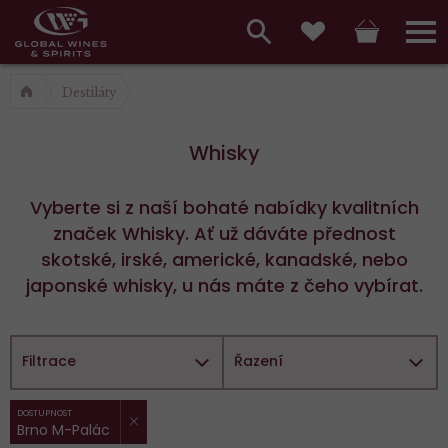
Hlavní
menu,
Vyhledávání
Košík
Přihláš
Oblíbené
košík,
a
Destiláty
hlavní
vyhledávání,
menu
Whisky
přihlášení
Vyberte si z naší bohaté nabídky kvalitních
značek Whisky. Ať už dáváte přednost
skotské, irské, americké, kanadské, nebo
japonské whisky, u nás máte z čeho vybírat.
Filtrace
Řazení
ZRUŠIT FILTR
Vybrané
DOSTUPNOST
Brno M-Palác
filtry: