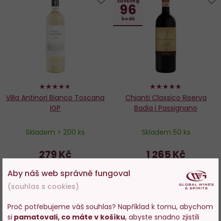
Suckling
96
Do
D
bodů
oblíbených
o
92%
100%
Villa Antinori Bianco Toscana
Chianti Classico Riserva
IGP
Badia i Passignano
Skladem > 200 ks
Skladem 50 ks
279 Kč
1 265 Kč
Aby náš web správně fungoval
−
+
−
+
(souhlas s cookies)
DO KOŠÍKU
DO KOŠÍKU
Proč potřebujeme váš souhlas? Například k tomu, abychom
si
pamatovali, co máte v košíku
, abyste snadno zjistili