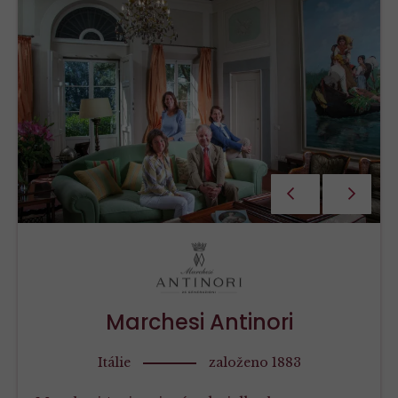
PŘEDCHOZÍ
NÁSLEDU
Marchesi Antinori
Itálie
založeno 1883