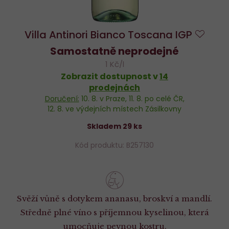
Villa Antinori Bianco Toscana IGP
Do
Samostatně neprodejné
oblíb
1 Kč/l
Zobrazit dostupnost v
14
prodejnách
Doručení:
10. 8.
v Praze,
11. 8.
po celé ČR,
12. 8.
ve výdejních místech Zásilkovny
Skladem 29 ks
Kód produktu: B257130
Svěží vůně s dotykem ananasu, broskví a mandlí.
Středně plné víno s příjemnou kyselinou, která
umocňuje pevnou kostru.