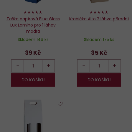
100%
100%
Taška papírová Blue Glass
Krabička Alto 2 láhve přírodní
Lux Lamino pro 1 láhev
modrá
Skladem 146 ks
Skladem 175 ks
39 Kč
35 Kč
−
+
−
+
DO KOŠÍKU
DO KOŠÍKU
Do
oblíbených