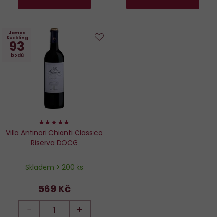
James
Suckling
93
Do
bodů
oblíbených
96%
Villa Antinori Chianti Classico
Riserva DOCG
Skladem > 200 ks
569 Kč
−
+