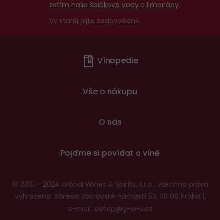
zatím naše špičkové vody a limonády
.
Vy starší
pijte zodpovědně
.
Menu
Vínopedie
v
patičce
Vše o nákupu
O nás
Pojďme si povídat o víně
© 2001 - 2024 Global Wines & Spirits, s.r.o., všechna práva
vyhrazena. Adresa: Václavské náměstí 53, 110 00 Praha 1,
e-mail:
eshop@g-w-s.cz