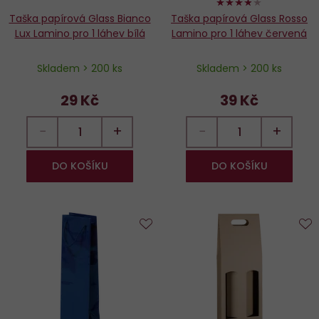
76%
Taška papírová Glass Bianco
Taška papírová Glass Rosso
Lux Lamino pro 1 láhev bílá
Lamino pro 1 láhev červená
Skladem > 200 ks
Skladem > 200 ks
29 Kč
39 Kč
−
+
−
+
DO KOŠÍKU
DO KOŠÍKU
Do
D
oblíbených
o