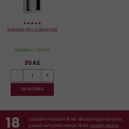
100%
Krabička Alto 2 láhve bílá
Skladem > 200 ks
35 Kč
−
+
DO KOŠÍKU
18
Osobám mladším 18 let alkohol neprodáváme,
pokud vám ještě nebylo 18 let,
prosím zkuste