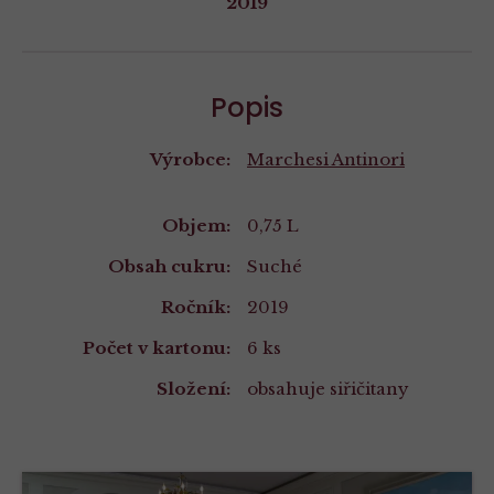
2019
Popis
Výrobce:
Marchesi Antinori
Vlastnosti
Objem:
0,75 L
Obsah cukru:
Suché
Ročník:
2019
Počet v kartonu:
6 ks
Složení:
obsahuje siřičitany