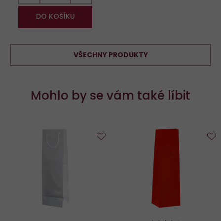
DO KOŠÍKU
VŠECHNY PRODUKTY
Mohlo by se vám také líbit
Do
D
oblíbených
o