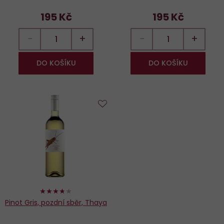
195 Kč
195 Kč
−
+
−
+
DO KOŠÍKU
DO KOŠÍKU
Do
oblíbených
74%
Pinot Gris, pozdní sběr, Thaya