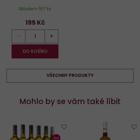
Skladem 197 ks
195 Kč
−
+
DO KOŠÍKU
VŠECHNY PRODUKTY
Mohlo by se vám také líbit
Do
D