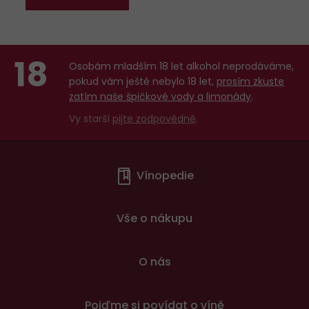
18
Osobám mladším 18 let alkohol neprodáváme,
pokud vám ještě nebylo 18 let,
prosím zkuste
zatím naše špičkové vody a limonády
.
Vy starší
pijte zodpovědně
.
Menu
Vínopedie
v
patičce
Vše o nákupu
O nás
Pojďme si povídat o víně