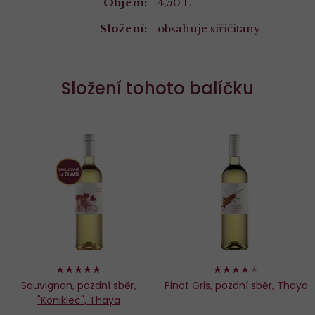
Vlastnosti
Objem:
4,50 L
Složení:
obsahuje siřičitany
Složení tohoto balíčku
96%
74%
Sauvignon, pozdní sběr,
Pinot Gris, pozdní sběr, Thaya
"Koniklec", Thaya