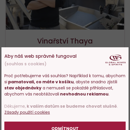
Vinařství Thaya
Na kraji obce Havraníky, nedaleko působivého
Aby náš web správně fungoval
toku řeky Dyje, se nachází progresivní vinařství
(souhlas s cookies)
Thaya - Vinařství roku 2023. Svůj název nese
Proč potřebujeme váš souhlas? Například k tomu, abychom
právě po řece Dyji. Vinice leží ve znojemské
si
pamatovali, co máte v košíku
, abyste snadno zjistili
Vstupujete na stránky
vinařské podoblasti.
stav objednávky
a nemuseli se pokaždé přihlašovat,
s prodejem alkoholu. Prosím
abychom vás neobtěžovali
nevhodnou reklamou
.
potvrďte, že Vám již bylo 18 let.
VÍCE O VÝROBCI
Děkujeme,
k vašim datům se budeme chovat slušně
.
Zásady použití cookies
POTVRZUJI
ODMÍTNOUT