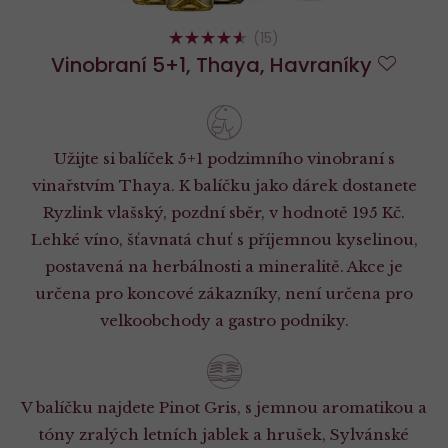
90%
(15)
Vinobraní 5+1, Thaya, Havraníky
Do
oblíb
Užijte si balíček 5+1 podzimního vinobraní s
vinařstvím Thaya. K balíčku jako dárek dostanete
Ryzlink vlašský, pozdní sběr, v hodnotě 195 Kč.
Lehké víno, šťavnatá chuť s příjemnou kyselinou,
postavená na herbálnosti a mineralitě. Akce je
určena pro koncové zákazníky, není určena pro
velkoobchody a gastro podniky.
V balíčku najdete Pinot Gris, s jemnou aromatikou a
tóny zralých letních jablek a hrušek, Sylvánské