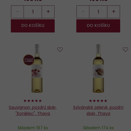
−
+
−
+
DO KOŠÍKU
DO KOŠÍKU
Do
D
oblíbených
o
96%
94%
Sauvignon, pozdní sběr,
Sylvánské zelené, pozdní
"Koniklec", Thaya
sběr, Thaya
Skladem 197 ks
Skladem 174 ks