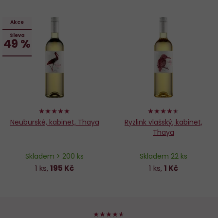
Akce
Sleva
49 %
100%
90%
Neuburské, kabinet, Thaya
Ryzlink vlašský, kabinet,
Thaya
Skladem > 200 ks
Skladem 22 ks
1 ks,
195 Kč
1 ks,
1 Kč
90%