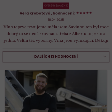
OVĚŘENÝ ZÁKAZNÍK
100%
Věra Krobotová
, hodnocení:
18.04.2025
Víno teprve testujeme měla jsem Savinon ten byl moc
dobrý to se nedá srovnat z třeba z Albertu to je sto a
jedna. Veltin též výborný. Vina jsou vynikající. Děkuji
DALŠÍCH 13 HODNOCENÍ