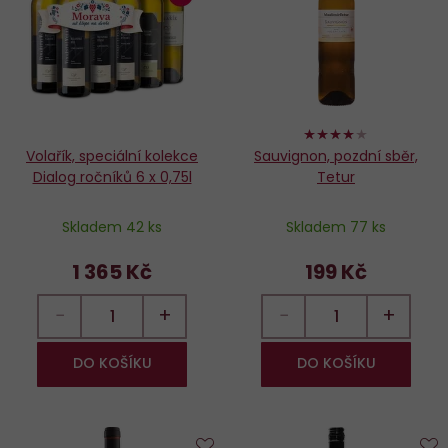
oblíbených
o
80%
Volařík, speciální kolekce
Sauvignon, pozdní sběr,
Dialog ročníků 6 x 0,75l
Tetur
Skladem 42 ks
Skladem 77 ks
1 365 Kč
199 Kč
−
+
−
+
DO KOŠÍKU
DO KOŠÍKU