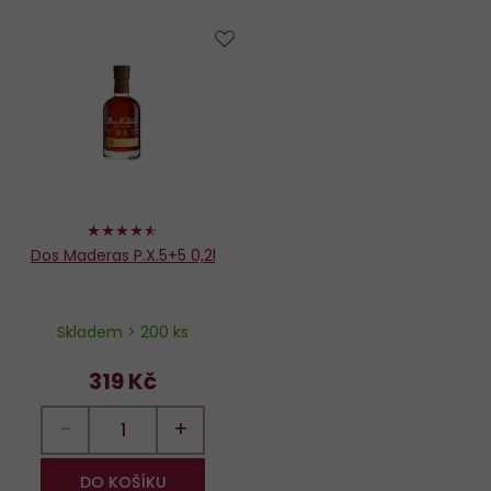
Do
oblíbených
90%
Dos Maderas P.X.5+5 0,2l
Skladem > 200 ks
319 Kč
−
+
DO KOŠÍKU