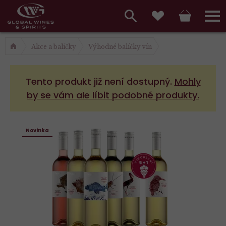
Hlavní
menu,
Vyhledávání
Košík
Přihláš
Oblíbené
košík,
a
Akce a balíčky
Výhodné balíčky vín
hlavní
vyhledávání,
menu
Tento produkt již není dostupný.
Mohly
přihlášení
by se vám ale líbit podobné produkty.
Novinka