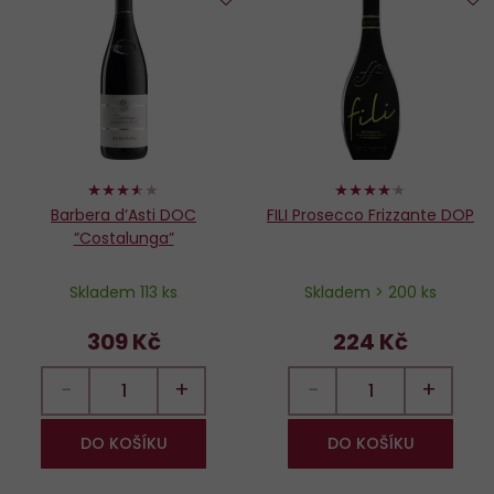
Do
D
oblíbených
o
70%
82%
Barbera d’Asti DOC
FILI Prosecco Frizzante DOP
”Costalunga”
Skladem 113 ks
Skladem > 200 ks
309 Kč
224 Kč
−
+
−
+
DO KOŠÍKU
DO KOŠÍKU