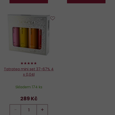
Do
oblíbených
98%
Tatratea mini set 37-67% 4
x 0,04l
Skladem 174 ks
289 Kč
−
+