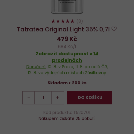
98%
(8)
Tatratea Original Light 35% 0,7l
Do
479 Kč
oblíbe
684 Kč/l
Zobrazit dostupnost v
14
prodejnách
Doručení:
10. 8.
v Praze,
11. 8.
po celé ČR,
12. 8.
ve výdejních místech Zásilkovny
Skladem > 200 ks
−
+
DO KOŠÍKU
Kód produktu: T52070L
Nákupem získáte 25 bobulí.