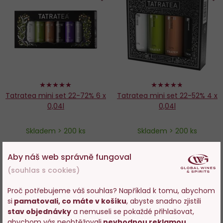
Do
D
oblíbených
o
98%
94%
Tatratea mini set 22-72% 6 x
Tatratea mini set 22-52% 4 x
0,04l
0,04l
Skladem > 200 ks
Skladem > 200 ks
375 Kč
289 Kč
Aby náš web správně fungoval
(souhlas s cookies)
−
+
−
+
Proč potřebujeme váš souhlas? Například k tomu, abychom
DO KOŠÍKU
DO KOŠÍKU
si
pamatovali, co máte v košíku
, abyste snadno zjistili
Vstupujete na stránky
stav objednávky
a nemuseli se pokaždé přihlašovat,
s prodejem alkoholu. Prosím
abychom vás neobtěžovali
nevhodnou reklamou
.