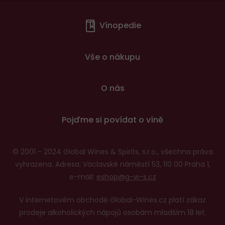
Menu
Vínopedie
v
patičce
Vše o nákupu
O nás
Pojďme si povídat o víně
© 2001 - 2024 Global Wines & Spirits, s.r.o., všechna práva
vyhrazena. Adresa: Václavské náměstí 53, 110 00 Praha 1,
e-mail:
eshop@g-w-s.cz
V internetovém obchodě Global-Wines.cz platí zákaz
prodeje alkoholických nápojů osobám mladším 18 let.