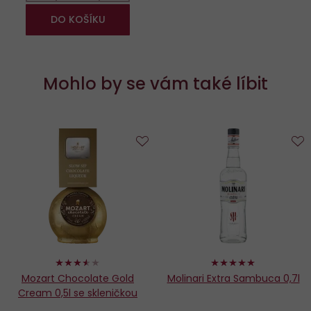
DO KOŠÍKU
Mohlo by se vám také líbit
Do
D
oblíbených
o
70%
100%
Mozart Chocolate Gold
Molinari Extra Sambuca 0,7l
Cream 0,5l se skleničkou