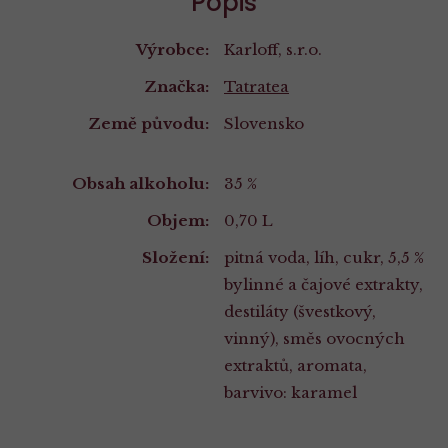
Popis
Výrobce:
Karloff, s.r.o.
Značka:
Tatratea
Země původu:
Slovensko
Vlastnosti
Obsah alkoholu:
35 %
Objem:
0,70 L
Složení:
pitná voda, líh, cukr, 5,5 %
bylinné a čajové extrakty,
destiláty (švestkový,
vinný), směs ovocných
extraktů, aromata,
barvivo: karamel