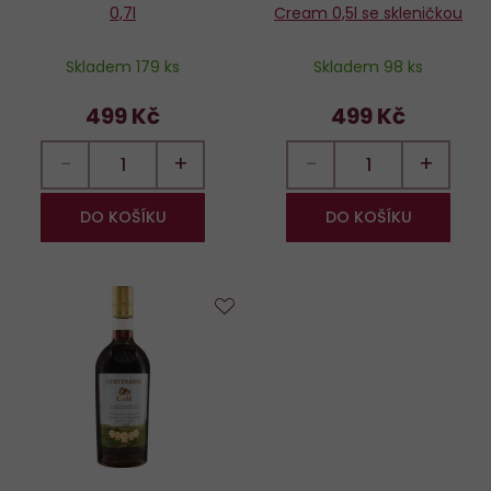
0,7l
Cream 0,5l se skleničkou
Skladem 179 ks
Skladem 98 ks
499 Kč
499 Kč
−
+
−
+
DO KOŠÍKU
DO KOŠÍKU
Do
oblíbených