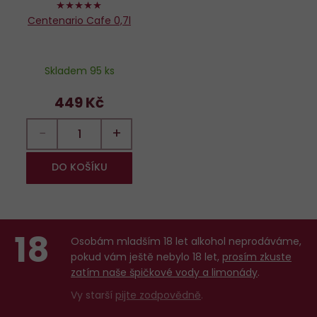
100%
Centenario Cafe 0,7l
Skladem 95 ks
449 Kč
−
+
DO KOŠÍKU
18
Osobám mladším 18 let alkohol neprodáváme,
pokud vám ještě nebylo 18 let,
prosím zkuste
zatím naše špičkové vody a limonády
.
Vy starší
pijte zodpovědně
.