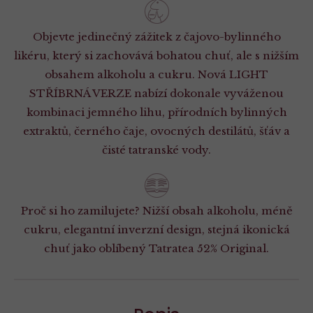
Objevte jedinečný zážitek z čajovo-bylinného
likéru, který si zachovává bohatou chuť, ale s nižším
obsahem alkoholu a cukru. Nová LIGHT
STŘÍBRNÁ VERZE nabízí dokonale vyváženou
kombinaci jemného lihu, přírodních bylinných
extraktů, černého čaje, ovocných destilátů, šťáv a
čisté tatranské vody.
Proč si ho zamilujete? Nižší obsah alkoholu, méně
cukru, elegantní inverzní design, stejná ikonická
chuť jako oblíbený Tatratea 52% Original.