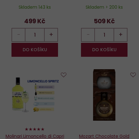
Skladem 143 ks
Skladem > 200 ks
499 Kč
509 Kč
−
+
−
+
DO KOŠÍKU
DO KOŠÍKU
Do
D
oblíbených
o
98%
Molinari Limoncello di Capri
Mozart Chocolate Gold