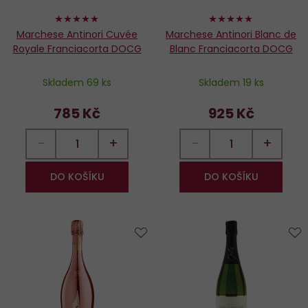
100%
100%
Marchese Antinori Cuvée
Marchese Antinori Blanc de
Royale Franciacorta DOCG
Blanc Franciacorta DOCG
Skladem 69 ks
Skladem 19 ks
785 Kč
925 Kč
−
+
−
+
DO KOŠÍKU
DO KOŠÍKU
Do
D
oblíbených
o