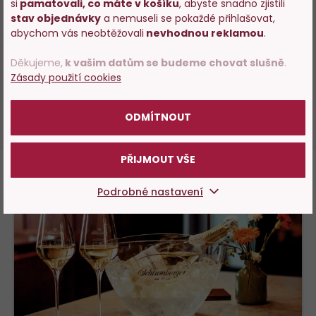
si
pamatovali, co máte v košíku
, abyste snadno zjistili
pochází od spotřebitele, který produkt skutečně zakoupil.
Vstupujete na stránky
stav objednávky
a nemuseli se pokaždé přihlašovat,
s prodejem alkoholu. Prosím
abychom vás neobtěžovali
nevhodnou reklamou
.
potvrďte, že Vám již bylo 18 let.
OVĚŘENÝ ZÁKAZNÍK
Děkujeme,
k vašim datům se budeme chovat slušně
.
100%
Jaroslava Zelinková
, hodnocení:
Zásady použití cookies
07.07.2022
POTVRZUJI
Doporučuji.
ODMÍTNOUT
PŘIJMOUT VŠE
Podrobné nastavení