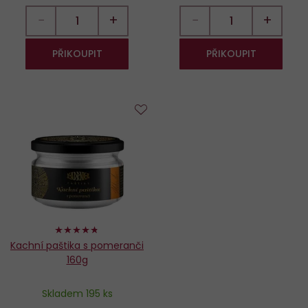
−
+
−
+
PŘIKOUPIT
PŘIKOUPIT
Do
oblíbených
94%
Kachní paštika s pomeranči
160g
Skladem 195 ks