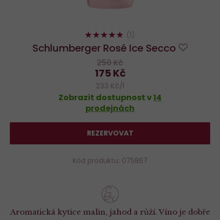
100%
(1)
Schlumberger Rosé Ice Secco
Do
250 Kč
oblíben
175 Kč
233 Kč/l
Zobrazit dostupnost v
14
prodejnách
REZERVOVAT
Kód produktu: 075867
Aromatická kytice malin, jahod a růží. Víno je dobře