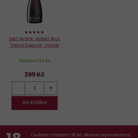
94%
Sekt Ryzlink vlašský Brut,
"Perná,Železná“, Volařík
Skladem 114 ks
399 Kč
−
+
DO KOŠÍKU
Osobám mladším 18 let alkohol neprodáváme,