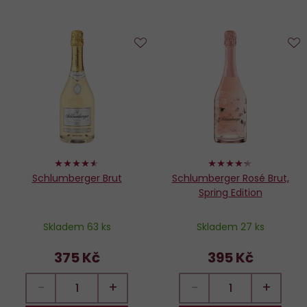
Do
D
oblíbených
o
90%
86%
Schlumberger Brut
Schlumberger Rosé Brut,
Spring Edition
Skladem 63 ks
Skladem 27 ks
375 Kč
395 Kč
−
+
−
+