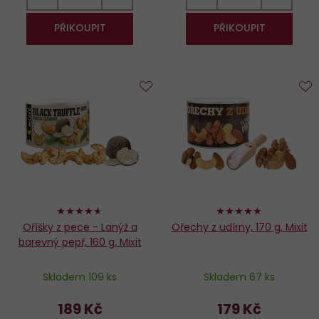
PŘIKOUPIT
PŘIKOUPIT
Do
D
oblíbených
o
92%
94%
Oříšky z pece - Lanýž a
Ořechy z udírny, 170 g, Mixit
barevný pepř, 160 g, Mixit
Skladem 109 ks
Skladem 67 ks
189 Kč
179 Kč