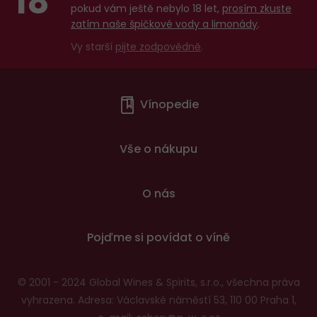
18
pokud vám ještě nebylo 18 let,
prosím zkuste
zatím naše špičkové vody a limonády
.
Vy starší
pijte zodpovědně
.
Menu
Vínopedie
v
patičce
Vše o nákupu
O nás
Pojďme si povídat o víně
© 2001 - 2024 Global Wines & Spirits, s.r.o., všechna práva
vyhrazena. Adresa: Václavské náměstí 53, 110 00 Praha 1,