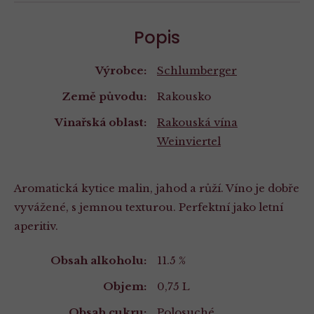
Popis
Výrobce:
Schlumberger
Země původu:
Rakousko
Vinařská oblast:
Rakouská vína
Weinviertel
Aromatická kytice malin, jahod a růží. Víno je dobře
vyvážené, s jemnou texturou. Perfektní jako letní
aperitiv.
Vlastnosti
Obsah alkoholu:
11.5 %
Objem:
0,75 L
Obsah cukru:
Polosuché