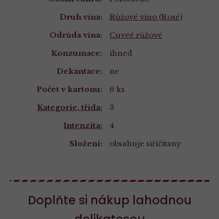
Druh vína:
Růžové víno (Rosé)
Odrůda vína:
Cuveé růžové
Konzumace:
ihned
Dekantace:
ne
Počet v kartonu:
6 ks
Kategorie, třída:
3
Intenzita:
4
Složení:
obsahuje siřičitany
Doplňte si nákup lahodnou