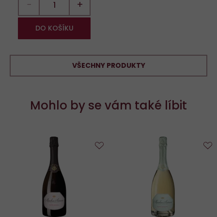
−
+
DO KOŠÍKU
VŠECHNY PRODUKTY
Mohlo by se vám také líbit
Do
D
oblíbených
o