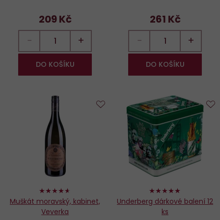
209 Kč
261 Kč
−
+
−
+
DO KOŠÍKU
DO KOŠÍKU
Do
D
oblíbených
o
92%
100%
Muškát moravský, kabinet,
Underberg dárkové balení 12
Veverka
ks