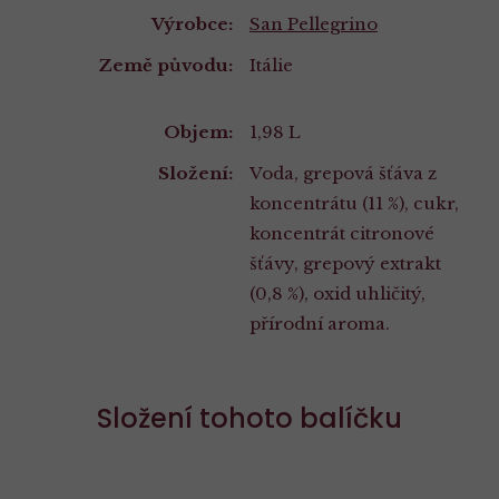
Výrobce:
San Pellegrino
Země původu:
Itálie
Vlastnosti
Objem:
1,98 L
Složení:
Voda, grepová šťáva z
koncentrátu (11 %), cukr,
koncentrát citronové
šťávy, grepový extrakt
(0,8 %), oxid uhličitý,
přírodní aroma.
Složení tohoto balíčku