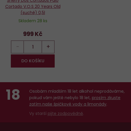
Sherry Dos Cortados Palo
Cortado V.O.S 20 Years Old
(suché) 0,5l
Skladem 28 ks
999 Kč
−
+
DO KOŠÍKU
18
Osobám mladším 18 let alkohol neprodáváme,
pokud vám ještě nebylo 18 let,
prosím zkuste
zatím naše špičkové vody a limonády
.
Vy starší
pijte zodpovědně
.
Menu