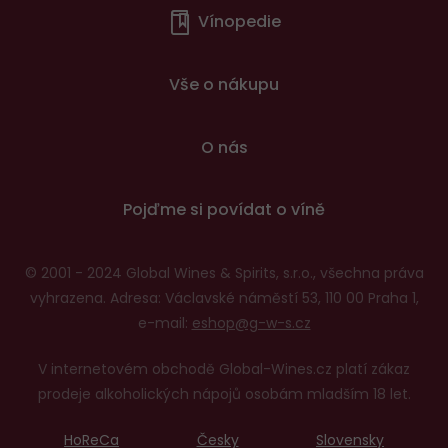
Vínopedie
v
patičce
Vše o nákupu
O nás
Pojďme si povídat o víně
© 2001 - 2024 Global Wines & Spirits, s.r.o., všechna práva
vyhrazena. Adresa: Václavské náměstí 53, 110 00 Praha 1,
e-mail:
eshop@g-w-s.cz
V internetovém obchodě Global-Wines.cz platí zákaz
prodeje alkoholických nápojů osobám mladším 18 let.
HoReCa
Česky
Slovensky