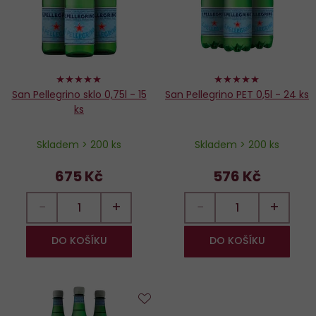
98%
98%
San Pellegrino sklo 0,75l - 15
San Pellegrino PET 0,5l - 24 ks
ks
Skladem > 200 ks
Skladem > 200 ks
675 Kč
576 Kč
−
+
−
+
DO KOŠÍKU
DO KOŠÍKU
Do