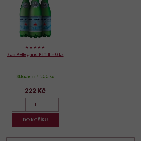
oblíbených
100%
San Pellegrino PET 1l - 6 ks
Skladem > 200 ks
222 Kč
−
+
DO KOŠÍKU