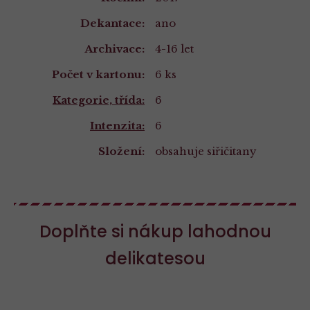
Dekantace:
ano
Archivace:
4-16 let
Počet v kartonu:
6 ks
Kategorie, třída:
6
Intenzita:
6
Složení:
obsahuje siřičitany
Doplňte si nákup lahodnou
delikatesou