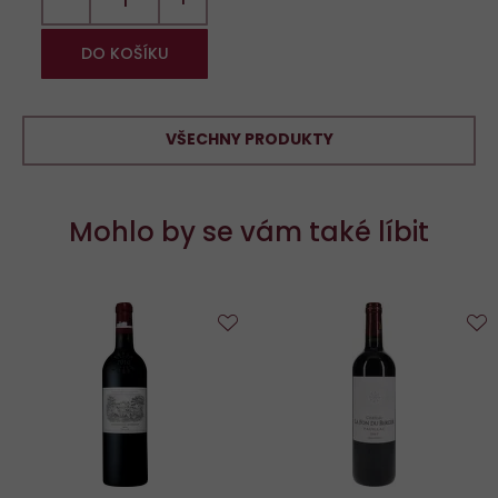
DO KOŠÍKU
VŠECHNY PRODUKTY
Mohlo by se vám také líbit
Do
D
oblíbených
o