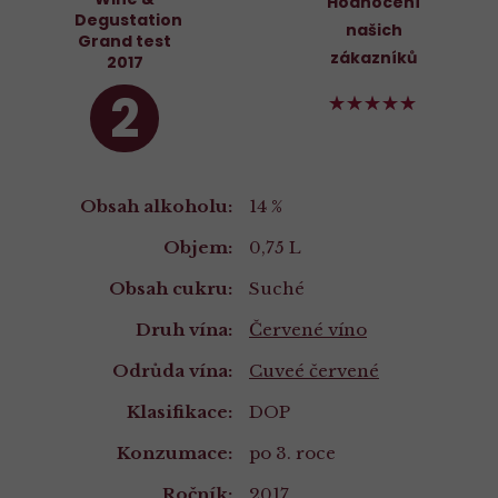
Hodnocení
Degustation
našich
Grand test
zákazníků
2017
2
100%
Vlastnosti
Obsah alkoholu:
14 %
Objem:
0,75 L
Obsah cukru:
Suché
Druh vína:
Červené víno
Odrůda vína:
Cuveé červené
Klasifikace:
DOP
Konzumace:
po 3. roce
Ročník:
2017