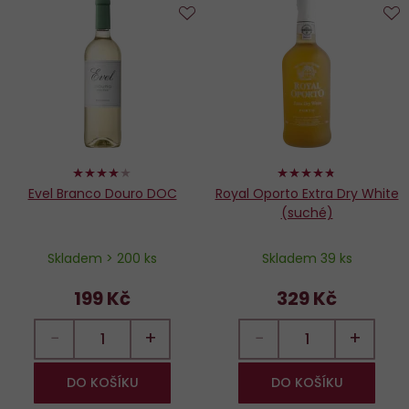
Do
D
oblíbených
o
80%
94%
Evel Branco Douro DOC
Royal Oporto Extra Dry White
(suché)
Skladem > 200 ks
Skladem 39 ks
199 Kč
329 Kč
−
+
−
+
DO KOŠÍKU
DO KOŠÍKU