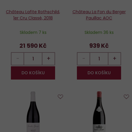
Château Lafite Rothschild,
Château La Fon du Berger
1er Cru Classé, 2018
Pauillac AOC
Skladem 7 ks
Skladem 36 ks
21 590 Kč
939 Kč
−
+
−
+
DO KOŠÍKU
DO KOŠÍKU
Do
D
oblíbených
o