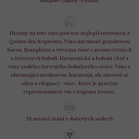
Nákupem získáte 75 bobulí.
Hrozny na toto víno jsou tou nejlepší surovinou z
Quinta dos Aciprestes. Víno má tmavě granátovou
barvu. Komplexní a výrazná vůně s aroma černých
a červených bobulí. Harmonická a bohatá chuť s
tóny zralého červeného bobulového ovoce. Víno s
ohromující strukturou, harmonií, ale zároveň se
sílou a elegancí - víno , které je pravým
reprezentantem vín z regionu Douro..
12 měsíců zrání v dubových sudech