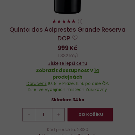
100%
(1)
Quinta dos Aciprestes Grande Reserva
DOP
Do
999 Kč
oblíbených
1 332 Kč/l
Získejte lepší cenu
Zobrazit dostupnost v
14
prodejnách
Doručení:
10. 8.
v Praze,
11. 8.
po celé ČR,
12. 8.
ve výdejních místech Zásilkovny
Skladem 34 ks
−
+
DO KOŠÍKU
Kód produktu: 23130