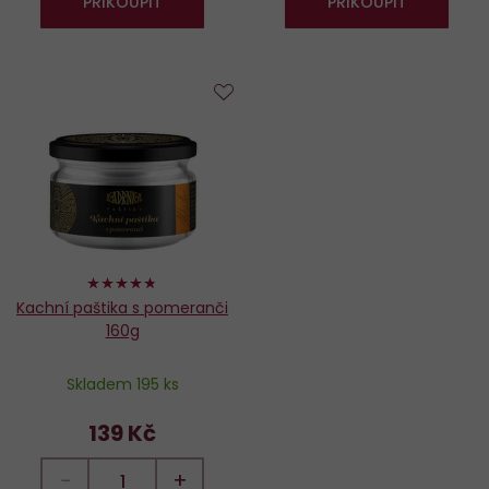
PŘIKOUPIT
PŘIKOUPIT
Do
oblíbených
94%
Kachní paštika s pomeranči
160g
Skladem 195 ks
139 Kč
−
+