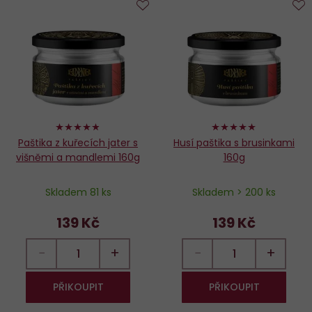
Do
D
oblíbených
o
96%
98%
Paštika z kuřecích jater s
Husí paštika s brusinkami
višněmi a mandlemi 160g
160g
Skladem 81 ks
Skladem > 200 ks
139 Kč
139 Kč
−
+
−
+
PŘIKOUPIT
PŘIKOUPIT