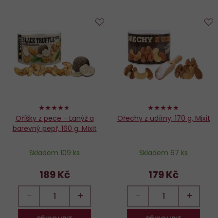
Do
D
oblíbených
o
92%
94%
Oříšky z pece - Lanýž a
Ořechy z udírny, 170 g, Mixit
barevný pepř, 160 g, Mixit
Skladem 109 ks
Skladem 67 ks
189 Kč
179 Kč
−
+
−
+