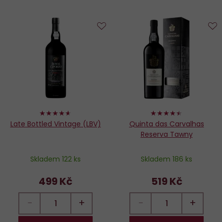
Do
D
oblíbených
o
92%
88%
Late Bottled Vintage (LBV)
Quinta das Carvalhas
Reserva Tawny
Skladem 122 ks
Skladem 186 ks
499 Kč
519 Kč
−
+
−
+