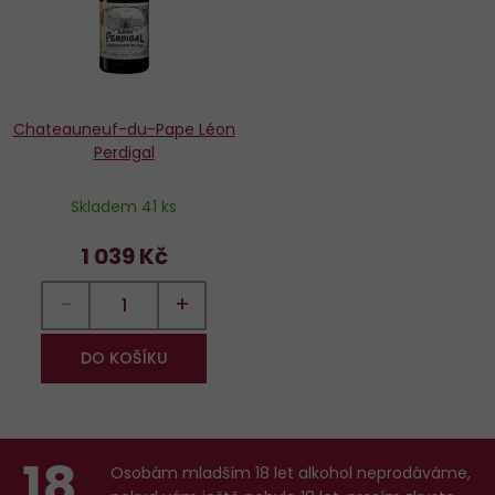
Chateauneuf-du-Pape Léon
Perdigal
Skladem 41 ks
1 039 Kč
−
+
DO KOŠÍKU
18
Osobám mladším 18 let alkohol neprodáváme,