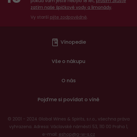
pokud vám ještě nebylo 18 let,
prosím zkuste
zatím naše špičkové vody a limonády
.
Vy starší
pijte zodpovědně
.
Menu
Vínopedie
v
patičce
Vše o nákupu
O nás
Pojďme si povídat o víně
© 2001 - 2024 Global Wines & Spirits, s.r.o., všechna práva
vyhrazena. Adresa: Václavské náměstí 53, 110 00 Praha 1,
e-mail:
eshop@g-w-s.cz