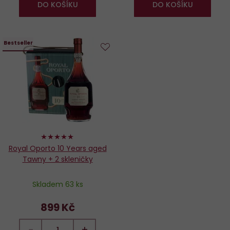
DO KOŠÍKU
DO KOŠÍKU
Bestseller
Do
oblíbených
98%
Royal Oporto 10 Years aged
Tawny + 2 skleničky
Skladem 63 ks
899 Kč
−
+