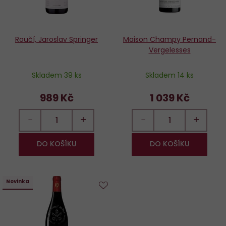
Roučí, Jaroslav Springer
Maison Champy Pernand-
Vergelesses
Skladem 39 ks
Skladem 14 ks
989 Kč
1 039 Kč
−
+
−
+
DO KOŠÍKU
DO KOŠÍKU
Novinka
Do
oblíbených