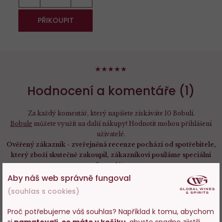
PŘIKOUPIT
100%
Hodnocení a komentáře (1)
Za každý komentář, který napíšete získáváte 10 Bobulí.
Bobule
můžete využít na další nákupy! Hodnotit mohou přihlášení
uživatelé.
Ověřený zákazník - zveřejněná recenze pochází od spotřebitele,
který zboží skutečně zakoupil, zákazníkovi posíláme speciální
formulář.
Neověřený zákazník - nezajišťujeme, že zveřejněná recenze
Aby náš web správně fungoval
pochází od spotřebitele, který produkt skutečně zakoupil.
(souhlas s cookies)
Proč potřebujeme váš souhlas? Například k tomu, abychom
OVĚŘENÝ ZÁKAZNÍK
si
pamatovali, co máte v košíku
, abyste snadno zjistili