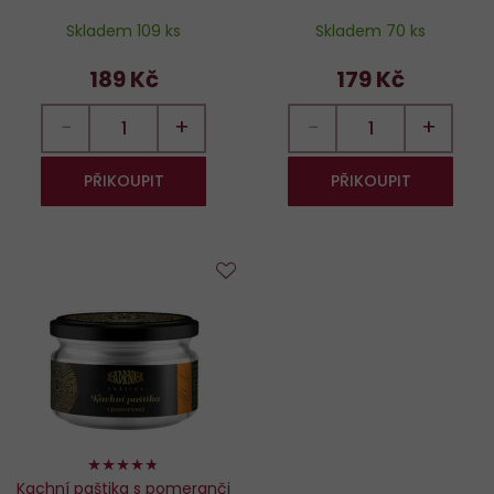
Skladem 109 ks
Skladem 70 ks
189 Kč
179 Kč
−
+
−
+
PŘIKOUPIT
PŘIKOUPIT
Do
oblíbených
94%
Kachní paštika s pomeranči