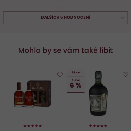
DALŠÍCH 5 HODNOCENÍ
Mohlo by se vám také líbit
Akce
Sleva
Do
D
6 %
oblíbených
o
100%
94%