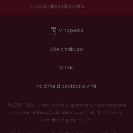
Vy starší
pijte zodpovědně
.
Menu
Vínopedie
v
patičce
Vše o nákupu
O nás
Pojďme si povídat o víně
© 2001 - 2024 Global Wines & Spirits, s.r.o., všechna práva
vyhrazena. Adresa: Václavské náměstí 53, 110 00 Praha 1,
e-mail:
eshop@g-w-s.cz