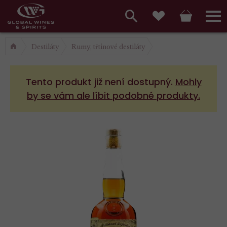
Hlavní
menu,
Vyhledávání
Košík
Přihláš
Oblíbené
košík,
a
Destiláty
Rumy, třtinové destiláty
hlavní
vyhledávání,
menu
Tento produkt již není dostupný.
Mohly
přihlášení
by se vám ale líbit podobné produkty.