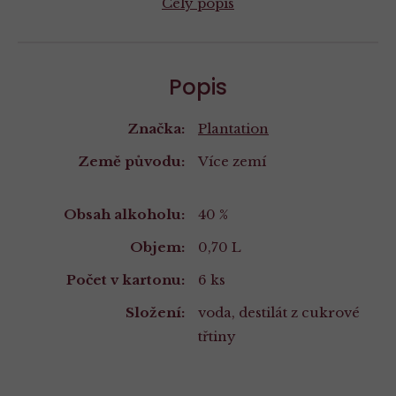
Celý popis
Popis
Značka:
Plantation
Země původu:
Více zemí
Vlastnosti
Obsah alkoholu:
40 %
Objem:
0,70 L
Počet v kartonu:
6 ks
Složení:
voda, destilát z cukrové
třtiny