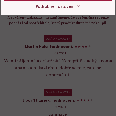
Ověřený zákazník - zveřejněná recenze pochází od spotřebitele,
Podrobné nastavení
který zboží skutečně zakoupil, zákazníkovi posíláme speciální
formulář.
Neověřený zákazník - nezajišťujeme, že zveřejněná recenze
pochází od spotřebitele, který produkt skutečně zakoupil.
OVĚŘENÝ ZÁKAZNÍK
80%
Martin Hala
, hodnocení:
15.02.2021
Velmi příjemné a dobré pití. Není příliš sladký, aroma
ananasu nekazí chuť, dobře se pije, za sebe
doporučuji.
OVĚŘENÝ ZÁKAZNÍK
80%
Libor Stržínek
, hodnocení:
15.12.2020
zajímavé