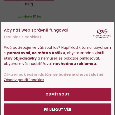
160g
Skladem 51 ks
139 Kč
Aby náš web správně fungoval
(souhlas s cookies)
−
+
Proč potřebujeme váš souhlas? Například k tomu, abychom
PŘIKOUPIT
si
pamatovali, co máte v košíku
, abyste snadno zjistili
Vstupujete na stránky
stav objednávky
a nemuseli se pokaždé přihlašovat,
s prodejem alkoholu. Prosím
abychom vás neobtěžovali
nevhodnou reklamou
.
potvrďte, že Vám již bylo 18 let.
Děkujeme,
k vašim datům se budeme chovat slušně
.
82%
Zásady použití cookies
POTVRZUJI
Hodnocení a komentáře (7)
ODMÍTNOUT
Za každý komentář, který napíšete získáváte 10 Bobulí.
Bobule
můžete využít na další nákupy! Hodnotit mohou přihlášení
PŘIJMOUT VŠE
uživatelé.