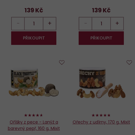
139 Kč
139 Kč
−
+
−
+
PŘIKOUPIT
PŘIKOUPIT
Do
D
oblíbených
o
92%
94%
Oříšky z pece - Lanýž a
Ořechy z udírny, 170 g, Mixit
barevný pepř, 160 g, Mixit