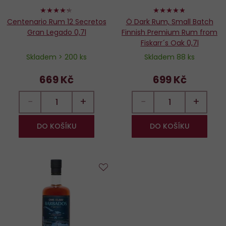
86%
96%
Centenario Rum 12 Secretos
Ö Dark Rum, Small Batch
Gran Legado 0,7l
Finnish Premium Rum from
Fiskarr´s Oak 0,7l
Skladem > 200 ks
Skladem 88 ks
669 Kč
699 Kč
−
+
−
+
DO KOŠÍKU
DO KOŠÍKU
Do
oblíbených