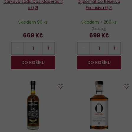
Dárková sada Dos Maderas 2
Diplomatico Reserva
x 0,2l
Exclusiva 0,7l
Skladem 96 ks
Skladem > 200 ks
744 Kč
669 Kč
699 Kč
−
+
−
+
DO KOŠÍKU
DO KOŠÍKU
Do
D
oblíbených
o