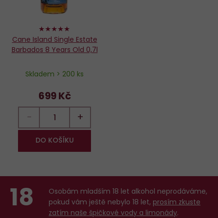
100%
Cane Island Single Estate
Barbados 8 Years Old 0,7l
Skladem > 200 ks
699 Kč
−
+
DO KOŠÍKU
18
Osobám mladším 18 let alkohol neprodáváme,
pokud vám ještě nebylo 18 let,
prosím zkuste
zatím naše špičkové vody a limonády
.