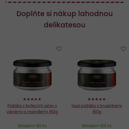
Doplňte si nákup lahodnou
delikatesou
Do
D
oblíbených
o
96%
98%
Paštika z kuřecích jater s
Husí paštika s brusinkami
višněmi a mandlemi 160g
160g
Skladem 89 ks
Skladem 106 ks