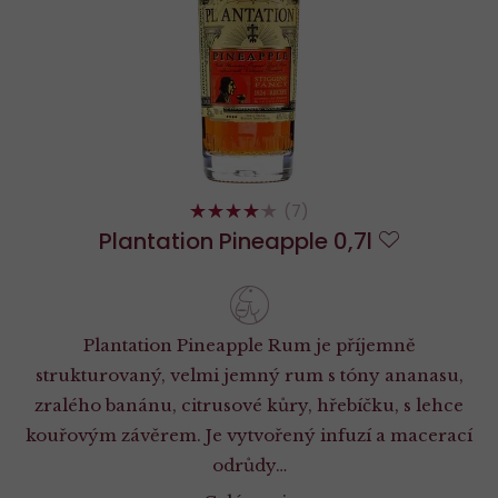
82%
(7)
Plantation Pineapple 0,7l
Do
oblíbených
Plantation Pineapple Rum je příjemně
strukturovaný, velmi jemný rum s tóny ananasu,
zralého banánu, citrusové kůry, hřebíčku, s lehce
kouřovým závěrem. Je vytvořený infuzí a macerací
odrůdy…