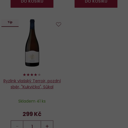
DO KOŠÍKU
DO KOŠÍKU
Tip
Do
oblíbených
80%
Ryzlink vlašský Terroir, pozdní
sběr, "Kukvička", Sůkal
Skladem 41 ks
299 Kč
−
+