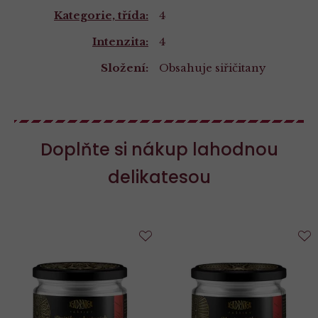
Kategorie, třída:
4
Intenzita:
4
Složení:
Obsahuje siřičitany
Složení
a
Doplňte si nákup lahodnou
nutriční
delikatesou
hodnoty
Do
D
oblíbených
o