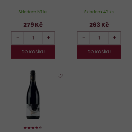
Skladem 53 ks
Skladem 42 ks
279 Kč
263 Kč
−
+
−
+
DO KOŠÍKU
DO KOŠÍKU
Do
oblíbených
86%