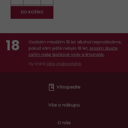
DO KOŠÍKU
18
Osobám mladším 18 let alkohol neprodáváme,
pokud vám ještě nebylo 18 let,
prosím zkuste
zatím naše špičkové vody a limonády
.
Vy starší
pijte zodpovědně
.
Menu
Vínopedie
v
patičce
Vše o nákupu
O nás