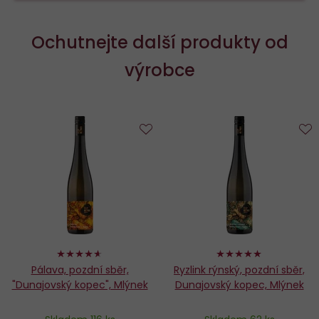
Ochutnejte další produkty od
výrobce
Do
D
oblíbených
o
92%
100%
Pálava, pozdní sběr,
Ryzlink rýnský, pozdní sběr,
"Dunajovský kopec", Mlýnek
Dunajovský kopec, Mlýnek