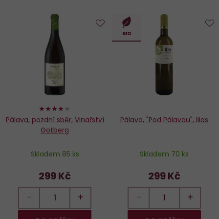
Do
D
BIO
oblíbených
o
80%
Pálava, pozdní sběr, Vinařství
Pálava, "Pod Pálavou", Ilias
Gotberg
Skladem 85 ks
Skladem 70 ks
299 Kč
299 Kč
−
+
−
+