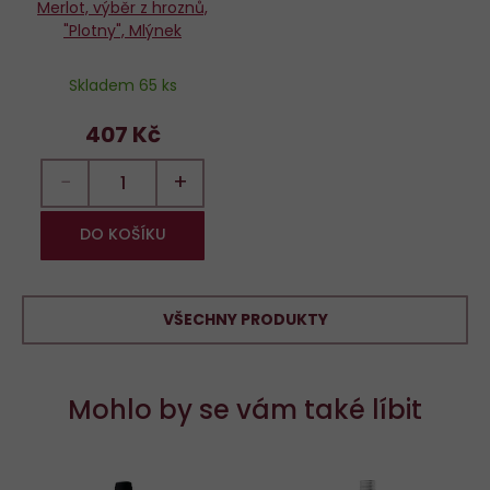
Merlot, výběr z hroznů,
"Plotny", Mlýnek
Skladem 65 ks
407 Kč
−
+
DO KOŠÍKU
VŠECHNY PRODUKTY
Mohlo by se vám také líbit