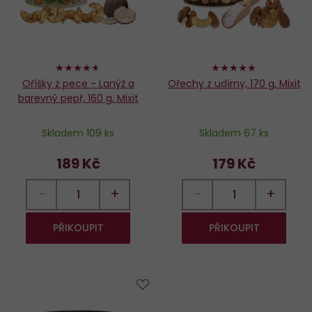
92%
94%
Oříšky z pece - Lanýž a
Ořechy z udírny, 170 g, Mixit
barevný pepř, 160 g, Mixit
Skladem 109 ks
Skladem 67 ks
189 Kč
179 Kč
−
+
−
+
PŘIKOUPIT
PŘIKOUPIT
Do