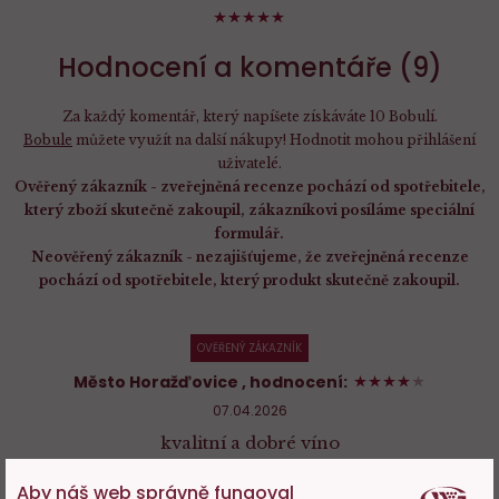
98%
Hodnocení a komentáře (9)
Za každý komentář, který napíšete získáváte 10 Bobulí.
Bobule
můžete využít na další nákupy! Hodnotit mohou přihlášení
uživatelé.
Ověřený zákazník - zveřejněná recenze pochází od spotřebitele,
který zboží skutečně zakoupil, zákazníkovi posíláme speciální
formulář.
Neověřený zákazník - nezajišťujeme, že zveřejněná recenze
pochází od spotřebitele, který produkt skutečně zakoupil.
OVĚŘENÝ ZÁKAZNÍK
80%
Město Horažďovice
, hodnocení:
07.04.2026
kvalitní a dobré víno
Aby náš web správně fungoval