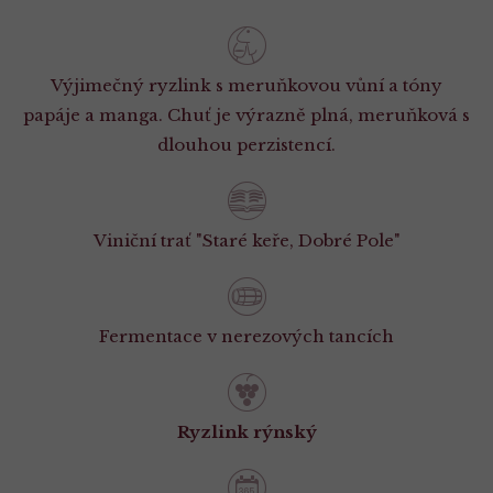
Výjimečný ryzlink s meruňkovou vůní a tóny
papáje a manga. Chuť je výrazně plná, meruňková s
dlouhou perzistencí.
Viniční trať "Staré keře, Dobré Pole"
Fermentace v nerezových tancích
Ryzlink rýnský