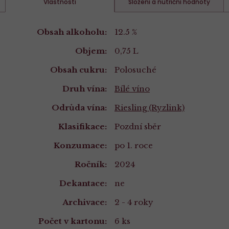
Vlastnosti
Složení a nutriční hodnoty
Vlastnosti
Obsah alkoholu:
12.5 %
Objem:
0,75 L
Obsah cukru:
Polosuché
Druh vína:
Bílé víno
Odrůda vína:
Riesling (Ryzlink)
Klasifikace:
Pozdní sběr
Konzumace:
po 1. roce
Ročník:
2024
Dekantace:
ne
Archivace:
2 - 4 roky
Počet v kartonu:
6 ks