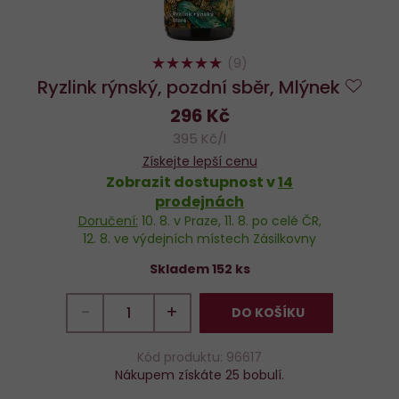
98%
(9)
Ryzlink rýnský, pozdní sběr, Mlýnek
Do
296 Kč
oblí
395 Kč/l
Získejte lepší cenu
Zobrazit dostupnost v
14
prodejnách
Doručení:
10. 8.
v Praze,
11. 8.
po celé ČR,
12. 8.
ve výdejních místech Zásilkovny
Skladem 152 ks
−
+
DO KOŠÍKU
Kód produktu: 96617
Nákupem získáte 25 bobulí.