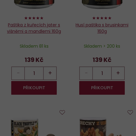
96%
98%
Paštika z kuřecích jater s
Husí paštika s brusinkami
višněmi a mandlemi 160g
160g
Skladem 81 ks
Skladem > 200 ks
139 Kč
139 Kč
−
+
−
+
PŘIKOUPIT
PŘIKOUPIT
Do
D
oblíbených
o