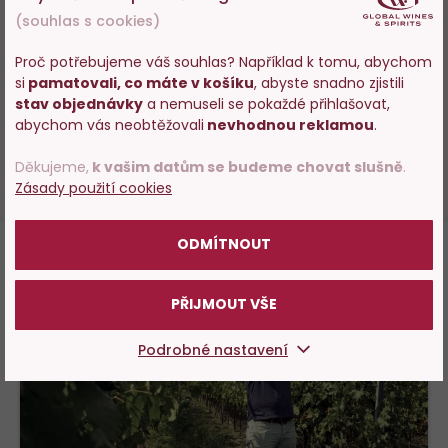
(souhlas s cookies)
OVĚŘENÝ ZÁKAZNÍK
100%
Renáta Veverková
, hodnocení:
Proč potřebujeme váš souhlas? Například k tomu, abychom
24.03.2026
si
pamatovali, co máte v košíku
, abyste snadno zjistili
Vstupujete na stránky
stav objednávky
a nemuseli se pokaždé přihlašovat,
Vynikají vino
s prodejem alkoholu. Prosím
abychom vás neobtěžovali
nevhodnou reklamou
.
potvrďte, že Vám již bylo 18 let.
Děkujeme,
k vašim datům se budeme chovat slušně
.
DALŠÍCH 7 HODNOCENÍ
Zásady použití cookies
POTVRZUJI
ODMÍTNOUT
PŘIJMOUT VŠE
Podrobné nastavení