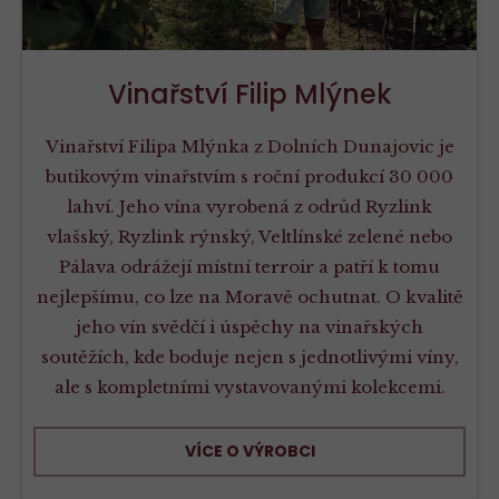
Vinařství Filip Mlýnek
Vinařství Filipa Mlýnka z Dolních Dunajovic je
butikovým vinařstvím s roční produkcí 30 000
lahví. Jeho vína vyrobená z odrůd Ryzlink
vlašský, Ryzlink rýnský, Veltlínské zelené nebo
Pálava odrážejí místní terroir a patří k tomu
nejlepšímu, co lze na Moravě ochutnat. O kvalitě
jeho vín svědčí i úspěchy na vinařských
soutěžích, kde boduje nejen s jednotlivými víny,
ale s kompletními vystavovanými kolekcemi.
VÍCE O VÝROBCI