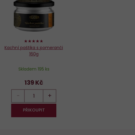
oblíbených
94%
Kachní paštika s pomeranči
160g
Skladem 195 ks
139 Kč
−
+
PŘIKOUPIT