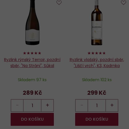
Do
D
oblíbených
o
96%
94%
Ryzlink rýnský Terroir, pozdní
Ryzlink vlašský, pozdní sběr,
sběr, "Na Stráni", Sůkal
"Liščí vrch", K3, Kadrnka
Skladem 97 ks
Skladem 102 ks
289 Kč
299 Kč
−
+
−
+
DO KOŠÍKU
DO KOŠÍKU