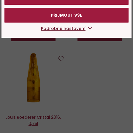
1 349 Kč
7 699 Kč
PŘIJMOUT VŠE
−
+
−
+
Podrobné nastavení
DO KOŠÍKU
DO KOŠÍKU
Do
oblíbených
Louis Roederer Cristal 2016,
0,75l