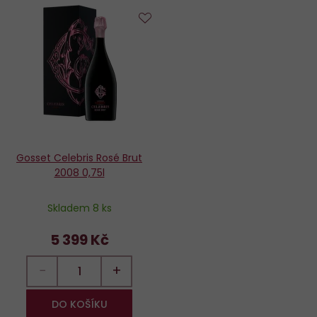
Do
oblíbených
Gosset Celebris Rosé Brut
2008 0,75l
Skladem 8 ks
5 399 Kč
−
+
DO KOŠÍKU