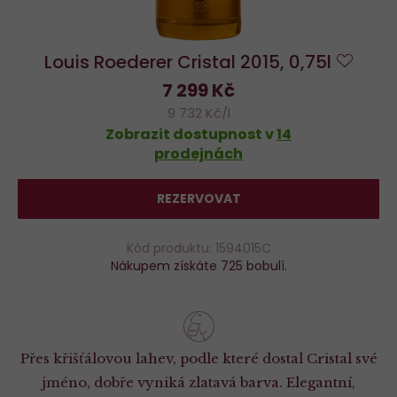
Louis Roederer Cristal 2015, 0,75l
Do
7 299 Kč
oblíb
9 732 Kč/l
Zobrazit dostupnost v
14
prodejnách
REZERVOVAT
Kód produktu: 1594015C
Nákupem získáte 725 bobulí.
Přes křišťálovou lahev, podle které dostal Cristal své
jméno, dobře vyniká zlatavá barva. Elegantní,