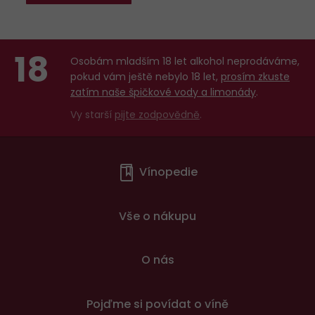
18
Osobám mladším 18 let alkohol neprodáváme,
pokud vám ještě nebylo 18 let,
prosím zkuste
zatím naše špičkové vody a limonády
.
Vy starší
pijte zodpovědně
.
Menu
Vínopedie
v
patičce
Vše o nákupu
O nás
Pojďme si povídat o víně