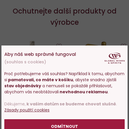
Ochutnejte další produkty od
výrobce
Do
D
Aby náš web správně fungoval
oblíbených
o
(souhlas s cookies)
Proč potřebujeme váš souhlas? Například k tomu, abychom
si
pamatovali, co máte v košíku
, abyste snadno zjistili
Vstupujete na stránky
stav objednávky
a nemuseli se pokaždé přihlašovat,
s prodejem alkoholu. Prosím
abychom vás neobtěžovali
nevhodnou reklamou
.
100%
potvrďte, že Vám již bylo 18 let.
Louis Roederer Brut
Louis Roederer Cristal 2016,
Děkujeme,
k vašim datům se budeme chovat slušně
.
Collection 245 0,75l
box, 0,75l
Zásady použití cookies
POTVRZUJI
Skladem > 200 ks
Skladem 12 ks
ODMÍTNOUT