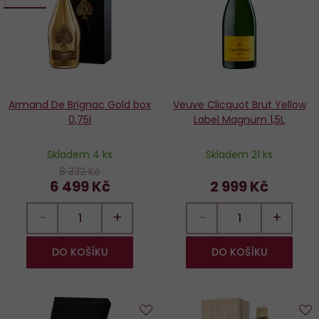
Armand De Brignac Gold box
Veuve Clicquot Brut Yellow
0,75l
Label Magnum 1,5L
Skladem 4 ks
Skladem 21 ks
8 332 Kč
6 499 Kč
2 999 Kč
−
+
−
+
DO KOŠÍKU
DO KOŠÍKU