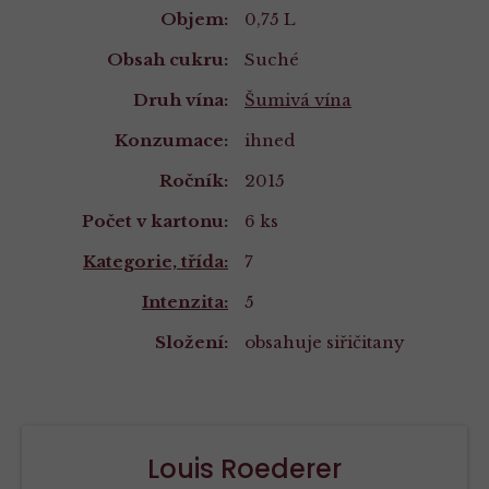
Objem:
0,75 L
Obsah cukru:
Suché
Druh vína:
Šumivá vína
Konzumace:
ihned
Ročník:
2015
Počet v kartonu:
6 ks
Kategorie, třída:
7
Intenzita:
5
Složení:
obsahuje siřičitany
Louis Roederer