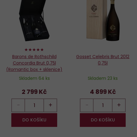
Do
D
oblíbených
o
96%
Barons de Rothschild
Gosset Celebris Brut 2012
Concordia Brut 0,75l
0,75l
(Romantic box + sklenice)
Skladem 64 ks
Skladem 23 ks
2 799 Kč
4 899 Kč
−
+
−
+
DO KOŠÍKU
DO KOŠÍKU