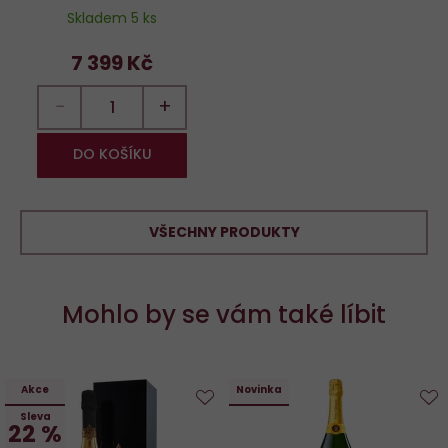
Skladem 5 ks
7 399 Kč
−
+
DO KOŠÍKU
VŠECHNY PRODUKTY
Mohlo by se vám také líbit
Akce
Novinka
Sleva
Do
D
22 %
oblíbených
o