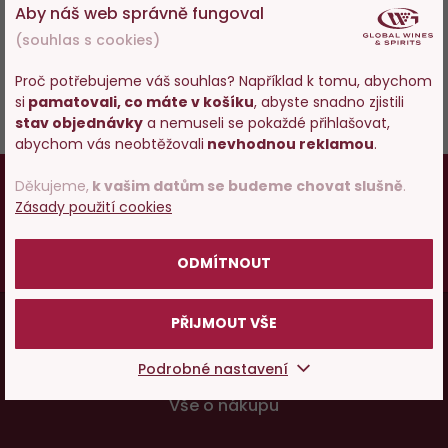
Aby náš web správně fungoval
(souhlas s cookies)
Proč potřebujeme váš souhlas? Například k tomu, abychom
ZPĚT DO SLOVNÍKU
si
pamatovali, co máte v košíku
, abyste snadno zjistili
Vstupujete na stránky
stav objednávky
a nemuseli se pokaždé přihlašovat,
s prodejem alkoholu. Prosím
abychom vás neobtěžovali
nevhodnou reklamou
.
potvrďte, že Vám již bylo 18 let.
18
Osobám mladším 18 let alkohol neprodáváme,
Děkujeme,
k vašim datům se budeme chovat slušně
.
Zásady použití cookies
pokud vám ještě nebylo 18 let,
prosím zkuste
POTVRZUJI
zatím naše špičkové vody a limonády
.
Vy starší
pijte zodpovědně
.
ODMÍTNOUT
Menu
PŘIJMOUT VŠE
Vínopedie
v
Podrobné nastavení
patičce
Vše o nákupu