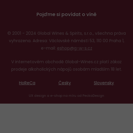
Pojďme si povídat o víně
© 2001 - 2024 Global Wines & Spirits, s.r.o., všechna práva
vyhrazena. Adresa: Václavské náměstí 53, 110 00 Praha 1,
e-mail:
eshop@g-w-s.cz
V internetovém obchodě Global-Wines.cz platí zákaz
prodeje alkoholických nápojů osobám mladším 18 let.
HoReCa
Česky
Slovensky
UX design
a
e-shop na míru
od
PeckaDesign