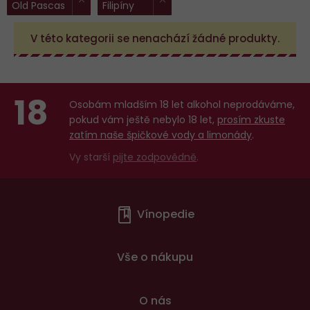
Old Pascas
Filipíny
filtry:
V této kategorii se nenachází žádné produkty.
18
Osobám mladším 18 let alkohol neprodáváme,
pokud vám ještě nebylo 18 let,
prosím zkuste
zatím naše špičkové vody a limonády
.
Vy starší
pijte zodpovědně
.
Menu
Vínopedie
v
patičce
Vše o nákupu
O nás