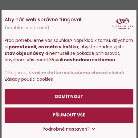
Aby náš web správně fungoval
(souhlas s cookies)
Proč potřebujeme váš souhlas? Například k tomu, abychom
si
pamatovali, co máte v košíku
, abyste snadno zjistili
Vstupujete na stránky
stav objednávky
a nemuseli se pokaždé přihlašovat,
s prodejem alkoholu. Prosím
abychom vás neobtěžovali
nevhodnou reklamou
.
potvrďte, že Vám již bylo 18 let.
Děkujeme,
k vašim datům se budeme chovat slušně
.
Zásady použití cookies
POTVRZUJI
ODMÍTNOUT
PŘIJMOUT VŠE
Podrobné nastavení