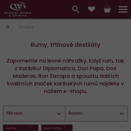
Hlavní
menu,
Vyhledávání
Košík
Přihláš
Oblíbené
košík,
a
Destiláty
hlavní
vyhledávání,
menu
Rumy, třtinové destiláty
přihlášení
Zapomeňte na levné náhražky. Když rum, tak
z Karibiku! Diplomatico, Don Papa, Dos
Maderas, Ron Zacapa a spoustu dalších
kvalitních značek karibských rumů najdete v
našem e-shopu.
Filtrace
Řazení
ZRUŠIT FILTR
ZRUŠIT FILTR
Vybrané
ZNAČKA
ZEMĚ PŮVODU