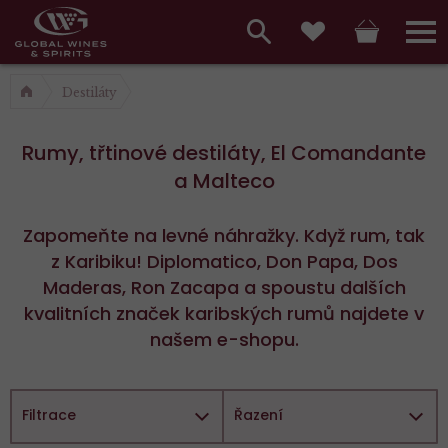
Hlavní
menu,
Vyhledávání
Košík
Přihláš
Oblíbené
košík,
a
Destiláty
hlavní
vyhledávání,
menu
Rumy, třtinové destiláty, El Comandante
přihlášení
a Malteco
Zapomeňte na levné náhražky. Když rum, tak
z Karibiku! Diplomatico, Don Papa, Dos
Maderas, Ron Zacapa a spoustu dalších
kvalitních značek karibských rumů najdete v
našem e-shopu.
Filtrace
Řazení