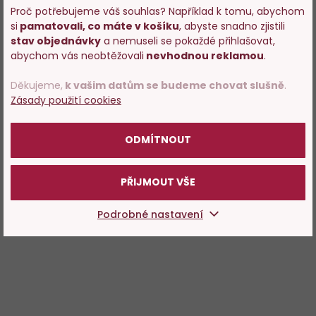
Proč potřebujeme váš souhlas? Například k tomu, abychom
si
pamatovali, co máte v košíku
, abyste snadno zjistili
Vstupujete na stránky
stav objednávky
a nemuseli se pokaždé přihlašovat,
s prodejem alkoholu. Prosím
abychom vás neobtěžovali
nevhodnou reklamou
.
potvrďte, že Vám již bylo 18 let.
Děkujeme,
k vašim datům se budeme chovat slušně
.
Zásady použití cookies
POTVRZUJI
ODMÍTNOUT
PŘIJMOUT VŠE
Podrobné nastavení