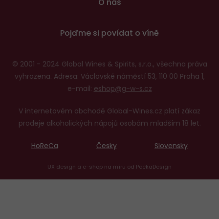
O nás
Pojďme si povídat o víně
© 2001 - 2024 Global Wines & Spirits, s.r.o., všechna práva
vyhrazena. Adresa: Václavské náměstí 53, 110 00 Praha 1,
e-mail:
eshop@g-w-s.cz
V internetovém obchodě Global-Wines.cz platí zákaz
prodeje alkoholických nápojů osobám mladším 18 let.
HoReCa
Česky
Slovensky
UX design
a
e-shop na míru
od
PeckaDesign