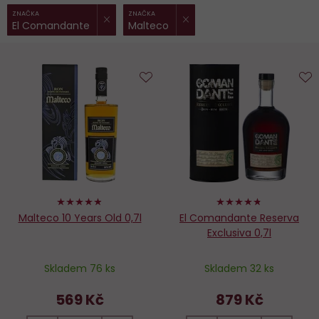
ZRUŠIT FILTR
ZRUŠIT FILTR
Vybrané
ZNAČKA
ZNAČKA
El Comandante
Malteco
filtry:
Do
D
oblíbených
o
96%
94%
Malteco 10 Years Old 0,7l
El Comandante Reserva
Exclusiva 0,7l
Skladem 76 ks
Skladem 32 ks
569 Kč
879 Kč