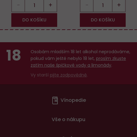
−
+
−
+
DO KOŠÍKU
DO KOŠÍKU
18
Osobám mladším 18 let alkohol neprodáváme,
pokud vám ještě nebylo 18 let,
prosím zkuste
zatím naše špičkové vody a limonády
.
Vy starší
pijte zodpovědně
.
Menu
Vínopedie
v
patičce
Vše o nákupu