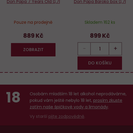
Don Papa 7 Years Old 0,7l
Don Papa Baroko box 0,7l
Pouze na prodejně
Skladem 162 ks
889 Kč
899 Kč
−
+
ZOBRAZIT
DO KOŠÍKU
18
Osobám mladším 18 let alkohol neprodáváme,
pokud vám ještě nebylo 18 let,
prosím zkuste
zatím naše špičkové vody a limonády
.
Vy starší
pijte zodpovědně
.
Menu