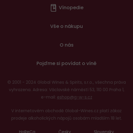
Vínopedie
v
patičce
Vše o nákupu
O nás
Pojďme si povídat o víně
© 2001 - 2024 Global Wines & Spirits, s.r.o., všechna práva
vyhrazena. Adresa: Václavské náměstí 53, 110 00 Praha 1,
e-mail:
eshop@g-w-s.cz
V internetovém obchodě Global-Wines.cz platí zákaz
prodeje alkoholických nápojů osobám mladším 18 let.
HoReCa
Česky
Slovensky