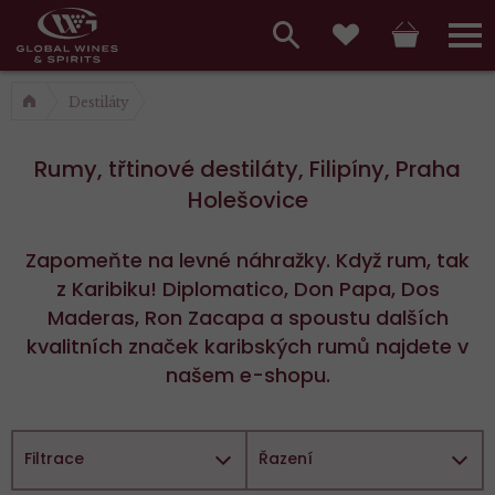
Hlavní
menu,
Vyhledávání
Košík
Přihláš
Oblíbené
košík,
a
Destiláty
hlavní
vyhledávání,
menu
Rumy, třtinové destiláty, Filipíny, Praha
přihlášení
Holešovice
Zapomeňte na levné náhražky. Když rum, tak
z Karibiku! Diplomatico, Don Papa, Dos
Maderas, Ron Zacapa a spoustu dalších
kvalitních značek karibských rumů najdete v
našem e-shopu.
Filtrace
Řazení