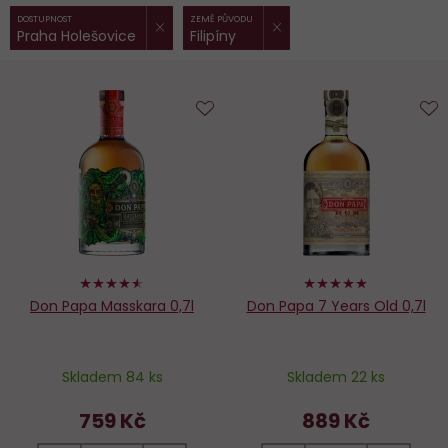
ZRUŠIT FILTR
ZRUŠIT FILTR
Vybrané
DOSTUPNOST
ZEMĚ PŮVODU
Praha Holešovice
Filipíny
filtry:
Do
D
oblíbených
o
90%
98%
Don Papa Masskara 0,7l
Don Papa 7 Years Old 0,7l
Skladem 84 ks
Skladem 22 ks
759 Kč
889 Kč