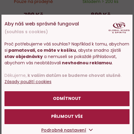
Pouze na prodejně
Skladem > 200 ks
799 Kč
899 Kč
Aby náš web správně fungoval
−
+
ZOBRAZIT
(souhlas s cookies)
DO KOŠÍKU
Proč potřebujeme váš souhlas? Například k tomu, abychom
si
pamatovali, co máte v košíku
, abyste snadno zjistili
Vstupujete na stránky
stav objednávky
a nemuseli se pokaždé přihlašovat,
s prodejem alkoholu. Prosím
abychom vás neobtěžovali
nevhodnou reklamou
.
potvrďte, že Vám již bylo 18 let.
Do
D
Děkujeme,
k vašim datům se budeme chovat slušně
.
Zásady použití cookies
oblíbených
o
POTVRZUJI
ODMÍTNOUT
PŘIJMOUT VŠE
80%
Don Papa Gayuma 0,7l
Don Papa Alon 0,7l
Podrobné nastavení