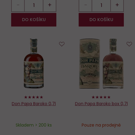
−
+
−
+
DO KOŠÍKU
DO KOŠÍKU
Do
D
oblíbených
o
100%
96%
Don Papa Baroko 0,7l
Don Papa Baroko box 0,7l
Skladem > 200 ks
Pouze na prodejně