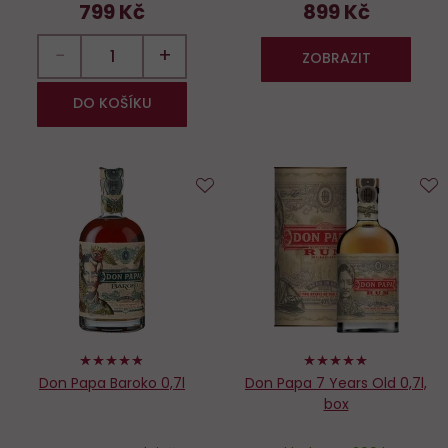
799 Kč
899 Kč
−
+
ZOBRAZIT
DO KOŠÍKU
Do
D
oblíbených
o
96%
100%
Don Papa Baroko 0,7l
Don Papa 7 Years Old 0,7l,
box