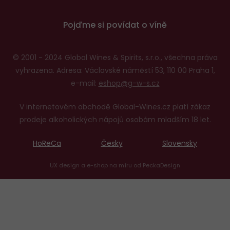
Pojďme si povídat o víně
© 2001 - 2024 Global Wines & Spirits, s.r.o., všechna práva
vyhrazena. Adresa: Václavské náměstí 53, 110 00 Praha 1,
e-mail:
eshop@g-w-s.cz
V internetovém obchodě Global-Wines.cz platí zákaz
prodeje alkoholických nápojů osobám mladším 18 let.
HoReCa
Česky
Slovensky
UX design
a
e-shop na míru
od
PeckaDesign