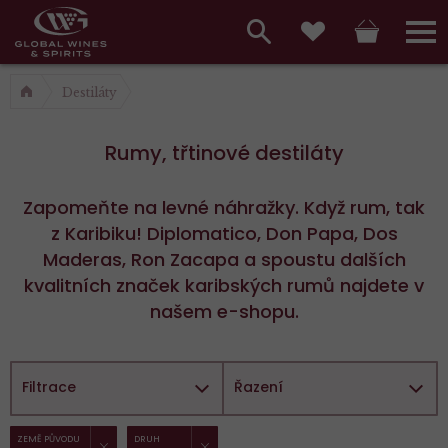
Hlavní
menu,
Vyhledávání
Košík
Přihláš
Oblíbené
košík,
a
Destiláty
hlavní
vyhledávání,
menu
Rumy, třtinové destiláty
přihlášení
Zapomeňte na levné náhražky. Když rum, tak
z Karibiku! Diplomatico, Don Papa, Dos
Maderas, Ron Zacapa a spoustu dalších
kvalitních značek karibských rumů najdete v
našem e-shopu.
Filtrace
Řazení
ZRUŠIT FILTR
ZRUŠIT FILTR
Vybrané
ZEMĚ PŮVODU
DRUH