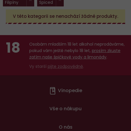
Filipíny
Spiced
filtry:
V této kategorii se nenachází žádné produkty.
18
Osobám mladším 18 let alkohol neprodáváme,
pokud vám ještě nebylo 18 let,
prosím zkuste
zatím naše špičkové vody a limonády
.
Vy starší
pijte zodpovědně
.
Menu
Vínopedie
v
patičce
Vše o nákupu
O nás