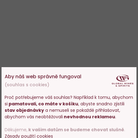
Aby náš web správně fungoval
(souhlas s cookies)
Proč potřebujeme váš souhlas? Například k tomu, abychom
si
pamatovali, co máte v košíku
, abyste snadno zjistili
Vstupujete na stránky
stav objednávky
a nemuseli se pokaždé přihlašovat,
s prodejem alkoholu. Prosím
abychom vás neobtěžovali
nevhodnou reklamou
.
potvrďte, že Vám již bylo 18 let.
Děkujeme,
k vašim datům se budeme chovat slušně
.
Zásady použití cookies