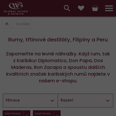
Hlavní
menu,
Vyhledávání
Košík
Přihláš
Oblíbené
košík,
a
Destiláty
hlavní
vyhledávání,
menu
Rumy, třtinové destiláty, Filipíny a Peru
přihlášení
Zapomeňte na levné náhražky. Když rum, tak
z Karibiku! Diplomatico, Don Papa, Dos
Maderas, Ron Zacapa a spoustu dalších
kvalitních značek karibských rumů najdete v
našem e-shopu.
Filtrace
Řazení
ZRUŠIT FILTR
ZRUŠIT FILTR
Vybrané
ZEMĚ PŮVODU
ZEMĚ PŮVODU