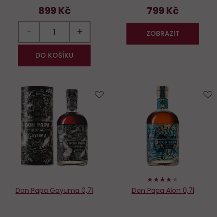
899 Kč
799 Kč
−
+
ZOBRAZIT
DO KOŠÍKU
Do
D
oblíbených
o
80%
Don Papa Gayuma 0,7l
Don Papa Alon 0,7l