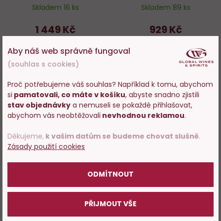
Skladem 16 ks
Skladem 89 ks
1 449 Kč
929 Kč
−
+
−
+
Aby náš web správně fungoval
(souhlas s cookies)
DO KOŠÍKU
DO KOŠÍKU
Proč potřebujeme váš souhlas? Například k tomu, abychom
si
pamatovali, co máte v košíku
, abyste snadno zjistili
Vstupujete na stránky
stav objednávky
a nemuseli se pokaždé přihlašovat,
s prodejem alkoholu. Prosím
abychom vás neobtěžovali
nevhodnou reklamou
.
potvrďte, že Vám již bylo 18 let.
Do
D
Děkujeme,
k vašim datům se budeme chovat slušně
.
oblíbených
o
Zásady použití cookies
POTVRZUJI
ODMÍTNOUT
98%
98%
PŘIJMOUT VŠE
Ron Millonario XO 0,7l
Millonario 15 Years Old Solera