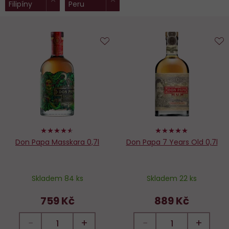
Filipíny
Peru
filtry:
Do
D
oblíbených
o
90%
98%
Don Papa Masskara 0,7l
Don Papa 7 Years Old 0,7l
Skladem 84 ks
Skladem 22 ks
759 Kč
889 Kč
−
+
−
+