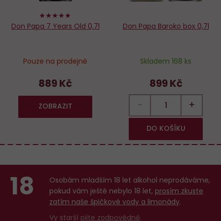
100%
Don Papa 7 Years Old 0,7l
Don Papa Baroko box 0,7l
Pouze na prodejně
Skladem 168 ks
889 Kč
899 Kč
−
+
ZOBRAZIT
DO KOŠÍKU
18
Osobám mladším 18 let alkohol neprodáváme,
pokud vám ještě nebylo 18 let,
prosím zkuste
zatím naše špičkové vody a limonády
.
Vy starší
pijte zodpovědně
.