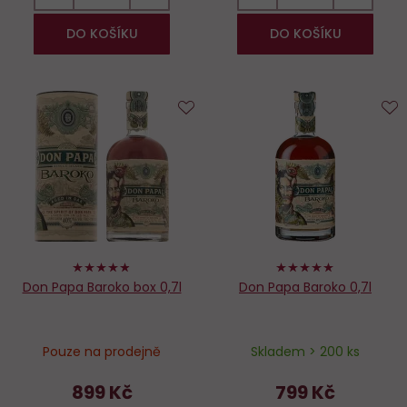
DO KOŠÍKU
DO KOŠÍKU
Do
D
oblíbených
o
96%
100%
Don Papa Baroko box 0,7l
Don Papa Baroko 0,7l
Pouze na prodejně
Skladem > 200 ks
899 Kč
799 Kč