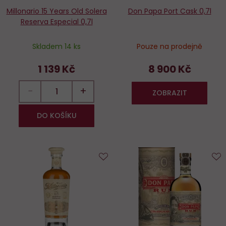
Millonario 15 Years Old Solera
Don Papa Port Cask 0,7l
Reserva Especial 0,7l
Skladem 14 ks
Pouze na prodejně
1 139 Kč
8 900 Kč
−
+
ZOBRAZIT
DO KOŠÍKU
Do
D
oblíbených
o