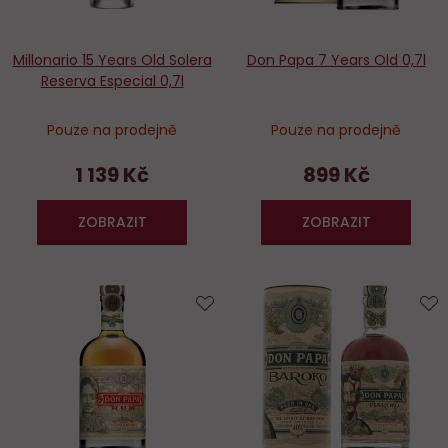
Millonario 15 Years Old Solera
Don Papa 7 Years Old 0,7l
Reserva Especial 0,7l
Pouze na prodejně
Pouze na prodejně
1 139 Kč
899 Kč
ZOBRAZIT
ZOBRAZIT
Do
D
oblíbených
o