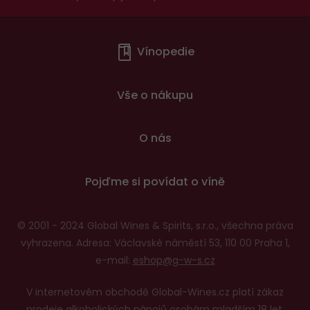
Menu
Vínopedie
v
patičce
Vše o nákupu
O nás
Pojďme si povídat o víně
© 2001 - 2024 Global Wines & Spirits, s.r.o., všechna práva
vyhrazena. Adresa: Václavské náměstí 53, 110 00 Praha 1,
e-mail:
eshop@g-w-s.cz
V internetovém obchodě Global-Wines.cz platí zákaz
prodeje alkoholických nápojů osobám mladším 18 let.