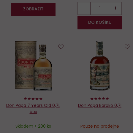
−
+
ZOBRAZIT
DO KOŠÍKU
Do
D
oblíbených
o
100%
96%
Don Papa 7 Years Old 0,7l,
Don Papa Baroko 0,7l
box
Skladem > 200 ks
Pouze na prodejně