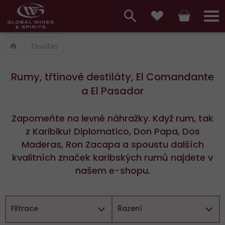
Hlavní
menu,
Vyhledávání
Košík
Přihláš
Oblíbené
košík,
a
Destiláty
hlavní
vyhledávání,
menu
Rumy, třtinové destiláty, El Comandante
přihlášení
a El Pasador
Zapomeňte na levné náhražky. Když rum, tak
z Karibiku! Diplomatico, Don Papa, Dos
Maderas, Ron Zacapa a spoustu dalších
kvalitních značek karibských rumů najdete v
našem e-shopu.
Filtrace
Řazení