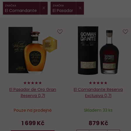
ZRUŠIT FILTR
ZRUŠIT FILTR
Vybrané
ZNAČKA
ZNAČKA
El Comandante
El Pasador
filtry:
Do
D
oblíbených
o
98%
94%
El Pasador de Oro Gran
El Comandante Reserva
Reserva 0,7l
Exclusiva 0,7l
Pouze na prodejně
Skladem 33 ks
1 699 Kč
879 Kč