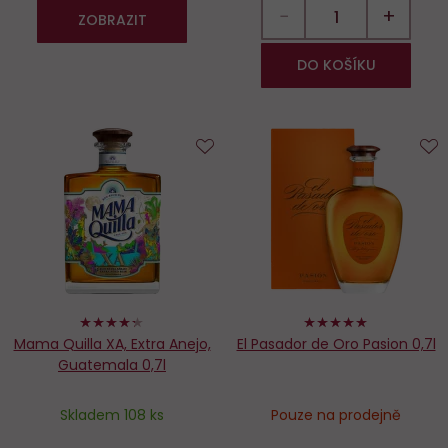
−
+
ZOBRAZIT
DO KOŠÍKU
Do
D
oblíbených
o
86%
100%
Mama Quilla XA, Extra Anejo,
El Pasador de Oro Pasion 0,7l
Guatemala 0,7l
Skladem 108 ks
Pouze na prodejně