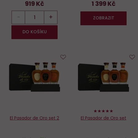
919 Kč
1 399 Kč
−
+
ZOBRAZIT
DO KOŠÍKU
Do
D
oblíbených
o
100%
El Pasador de Oro set 2
El Pasador de Oro set