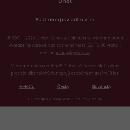
O nás
Pojďme si povídat o víně
© 2001 - 2024 Global Wines & Spirits, s.r.o., všechna práva
vyhrazena. Adresa: Václavské náměstí 53, 110 00 Praha 1,
e-mail:
eshop@g-w-s.cz
V internetovém obchodě Global-Wines.cz platí zákaz
prodeje alkoholických nápojů osobám mladším 18 let.
HoReCa
Česky
Slovensky
UX design
a
e-shop na míru
od
PeckaDesign