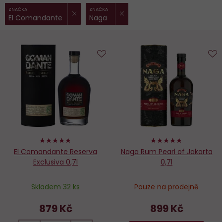
ZRUŠIT FILTR
ZRUŠIT FILTR
Vybrané
ZNAČKA
ZNAČKA
El Comandante
Naga
filtry:
Do
D
oblíbených
o
94%
94%
El Comandante Reserva
Naga Rum Pearl of Jakarta
Exclusiva 0,7l
0,7l
Skladem 32 ks
Pouze na prodejně
879 Kč
899 Kč