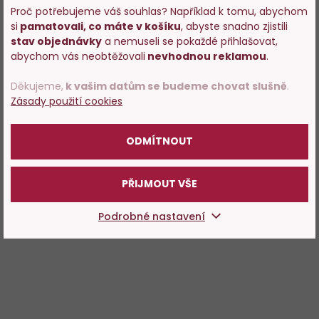
Proč potřebujeme váš souhlas? Například k tomu, abychom
si
pamatovali, co máte v košíku
, abyste snadno zjistili
Vstupujete na stránky
stav objednávky
a nemuseli se pokaždé přihlašovat,
s prodejem alkoholu. Prosím
abychom vás neobtěžovali
nevhodnou reklamou
.
potvrďte, že Vám již bylo 18 let.
Děkujeme,
k vašim datům se budeme chovat slušně
.
Zásady použití cookies
POTVRZUJI
ODMÍTNOUT
PŘIJMOUT VŠE
Podrobné nastavení