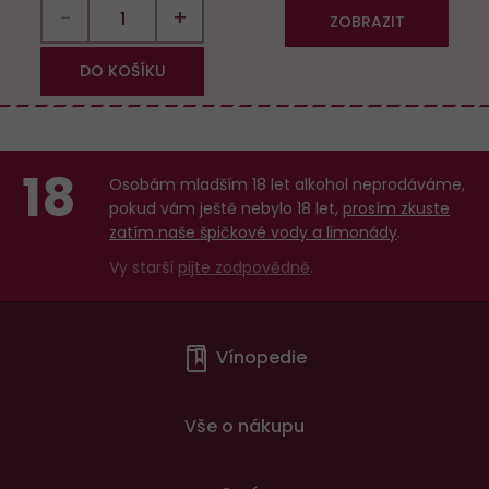
−
+
ZOBRAZIT
DO KOŠÍKU
18
Osobám mladším 18 let alkohol neprodáváme,
pokud vám ještě nebylo 18 let,
prosím zkuste
zatím naše špičkové vody a limonády
.
Vy starší
pijte zodpovědně
.
Menu
Vínopedie
v
patičce
Vše o nákupu