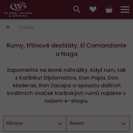
Hlavní
menu,
Vyhledávání
Košík
Přihláš
Oblíbené
košík,
a
Destiláty
hlavní
vyhledávání,
menu
Rumy, třtinové destiláty, El Comandante
přihlášení
a Naga
Zapomeňte na levné náhražky. Když rum, tak
z Karibiku! Diplomatico, Don Papa, Dos
Maderas, Ron Zacapa a spoustu dalších
kvalitních značek karibských rumů najdete v
našem e-shopu.
Filtrace
Řazení