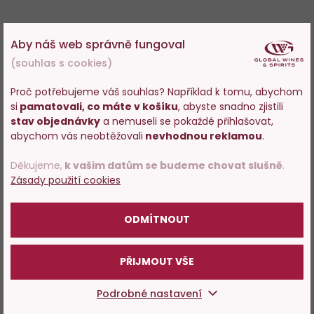
Aby náš web správně fungoval
(souhlas s cookies)
Proč potřebujeme váš souhlas? Například k tomu, abychom
si
pamatovali, co máte v košíku
, abyste snadno zjistili
Vstupujete na stránky
stav objednávky
a nemuseli se pokaždé přihlašovat,
s prodejem alkoholu. Prosím
abychom vás neobtěžovali
nevhodnou reklamou
.
potvrďte, že Vám již bylo 18 let.
Děkujeme,
k vašim datům se budeme chovat slušně
.
Zásady použití cookies
POTVRZUJI
ODMÍTNOUT
PŘIJMOUT VŠE
Podrobné nastavení