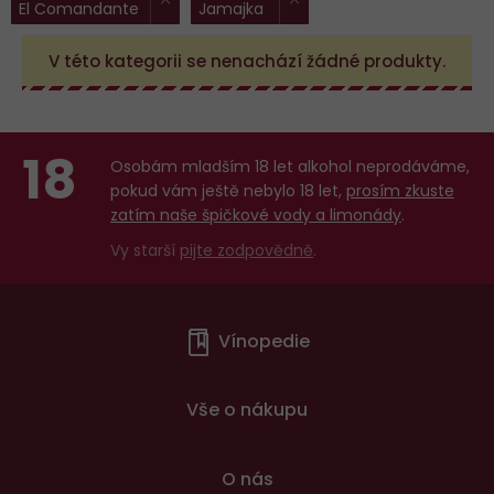
El Comandante
Jamajka
filtry:
V této kategorii se nenachází žádné produkty.
18
Osobám mladším 18 let alkohol neprodáváme,
pokud vám ještě nebylo 18 let,
prosím zkuste
zatím naše špičkové vody a limonády
.
Vy starší
pijte zodpovědně
.
Menu
Vínopedie
v
patičce
Vše o nákupu
O nás