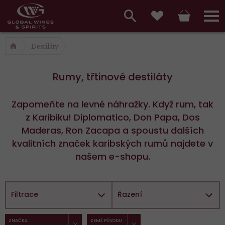
Hlavní
menu,
Vyhledávání
Košík
Přihláš
Oblíbené
košík,
a
Destiláty
hlavní
vyhledávání,
menu
Rumy, třtinové destiláty
přihlášení
Zapomeňte na levné náhražky. Když rum, tak
z Karibiku! Diplomatico, Don Papa, Dos
Maderas, Ron Zacapa a spoustu dalších
kvalitních značek karibských rumů najdete v
našem e-shopu.
Filtrace
Řazení
ZRUŠIT FILTR
ZRUŠIT FILTR
Vybrané
ZNAČKA
ZEMĚ PŮVODU