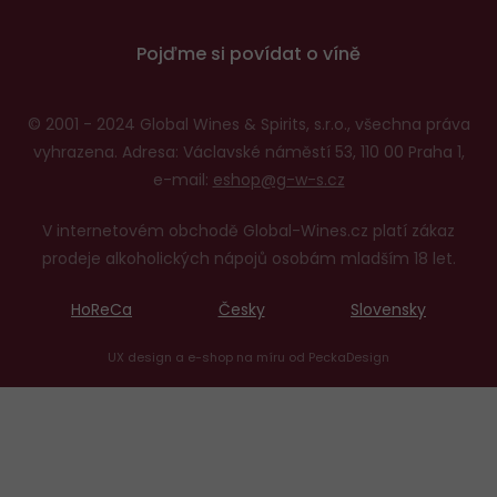
Pojďme si povídat o víně
© 2001 - 2024 Global Wines & Spirits, s.r.o., všechna práva
vyhrazena. Adresa: Václavské náměstí 53, 110 00 Praha 1,
e-mail:
eshop@g-w-s.cz
V internetovém obchodě Global-Wines.cz platí zákaz
prodeje alkoholických nápojů osobám mladším 18 let.
HoReCa
Česky
Slovensky
UX design
a
e-shop na míru
od
PeckaDesign